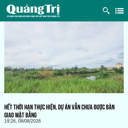
HẾT THỜI HẠN THỰC HIỆN, DỰ ÁN VẪN CHƯA ĐƯỢC BÀN
GIAO MẶT BẰNG
19:26, 08/08/2026