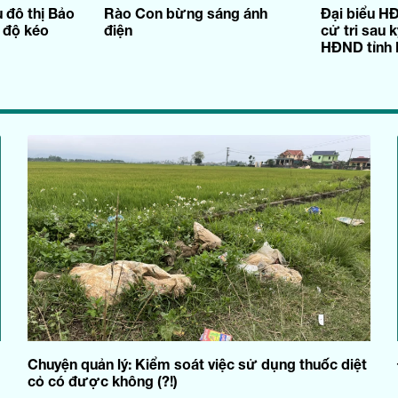
 đô thị Bảo
Rào Con bừng sáng ánh
Đại biểu HĐ
 độ kéo
điện
cử tri sau 
HĐND tỉnh k
Chuyện quản lý: Kiểm soát việc sử dụng thuốc diệt
cỏ có được không (?!)