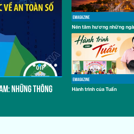
EMAGAZINE
Nén tâm hương những ngày
MULTIMEDIA
EMAGAZINE
NAM: NHỮNG THÔNG
KHÁCH QUỐC TẾ ĐẾN VIỆ
Hành trình của Tuấn
CỦA NĂM 2026