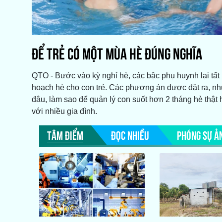
ĐỂ TRẺ CÓ MỘT MÙA HÈ ĐÚNG NGHĨA
QTO - Bước vào kỳ nghỉ hè, các bậc phụ huynh lại tất 
hoạch hè cho con trẻ. Các phương án được đặt ra, nh
đâu, làm sao để quản lý con suốt hơn 2 tháng hè thật 
với nhiều gia đình.
TÂM ĐIỂM
ĐỌC NHIỀU
PHÓNG SỰ Ả