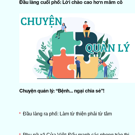
Đầu làng cuối phố: Lời chào cao hơn mâm cỗ
Chuyện quản lý: “Bệnh... ngại chia sẻ”!
Đầu làng ra phố: Làm từ thiện phải từ tâm
Phụ nữ xã Cửa Việt: Đẩy mạnh các phong trào thi