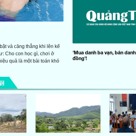
bật và căng thẳng khi lên kế
'Mua danh ba vạn, bán danh
ư: Cho con học gì, chơi ở
đồng'!
hiệu quả là một bài toán khó
NH