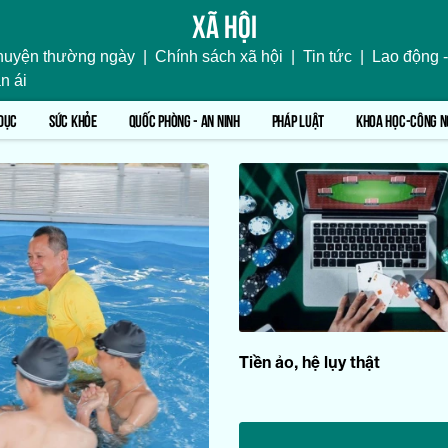
Xã hội
uyện thường ngày
|
Chính sách xã hội
|
Tin tức
|
Lao động -
n ái
DỤC
SỨC KHỎE
QUỐC PHÒNG - AN NINH
PHÁP LUẬT
KHOA HỌC-CÔNG N
Tiền ảo, hệ lụy thật