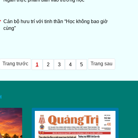
15:00
Nhịp sống mới
Phim truyện: Bác Ba Phi - Tập
Cán bộ hưu trí với tinh thần “Học không bao giờ
15:00
cùng”
52
15:30
Quân khu 4
15:45
Vì sức khỏe cộng đồng
Vì Quảng Trị phát triển: Quảng
Trang trước
Trang sau
1
2
3
4
5
15:45
Trị nỗ lực giải quyết việc làm
cho người lao động
16:00
Tin tức - âm nhạc
H
Tọa đàm: Liên kết vùng - Mở
16:00
rộng chuỗi giá trị cho hợp tác
xã sau sáp nhập
Phóng sự: Sức sống mới ở
16:30
vùng biên A Dơi