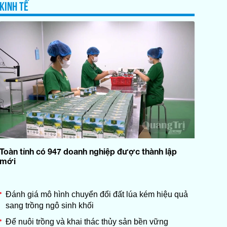
KINH TẾ
Phóng sự: Vai trò chủ thể của
18:10
người dân trong xây dựng
nông thôn mới
Xây dựng Đảng: Giữ vững hạt
18:25
nhân lãnh đạo ở cơ sở
18:40
24h.TV
19:00
Tiếp sóng thời sự VTV
19:00
Bản tin 24/7
Văn hóa nghệ thuật: Đánh thức
19:15
tiềm năng du lịch từ Lễ hội
Toàn tỉnh có 947 doanh nghiệp được thành lập
mừng cơm mới
mới
Hạnh phúc quanh ta: Hạnh
19:30
phúc của người đánh thức kí
Đánh giá mô hình chuyển đổi đất lúa kém hiệu quả
ức
sang trồng ngô sinh khối
19:45
Thời sự QTTV
Để nuôi trồng và khai thác thủy sản bền vững