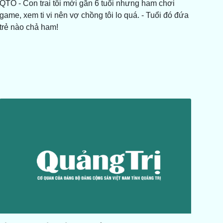
QTO - Con trai tôi mới gần 6 tuổi nhưng ham chơi
10:00
lên - Tập 1
game, xem ti vi nên vợ chồng tôi lo quá. - Tuổi đó đứa
trẻ nào chả ham!
Diễn đàn Nhân dân: Hạ tầng -
10:30
Động lực phát triển kinh tế
nông nghiệp bền vững
Nội chính, phòng chống tham
10:45
nhũng: Quảng Trị thực hiện
Nghị quyết 66
10:50
Truyền hình Quân khu 4
Dân ca nhạc cổ: Nhã nhạc
11:00
cung đình Huế - Di sản văn hóa
cố đô
Xây dựng Đảng: Giữ vững hạt
11:05
nhân lãnh đạo ở cơ sở
11:30
Thời sự trưa
11:30
Thời sự