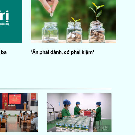
vùng biên A Dơi
Nội chính, phòng, chống tham
nhũng, lãng phí và tiêu cực:
06:30
Quảng Trị đưa Nghị quyết 66-
NQ/TW vào cuộc sống
Phim sitcom: Soái ca anh ở
06:50
 ba
'Ăn phải dành, có phải kiệm'
đâu - Tập 308
Phim truyện: Bác Ba Phi - Tập
07:00
52
Chương trình Khoa giáo: Mắt
07:40
thần giữa đại ngàn
08:05
Văn hóa nghệ thuật
08:20
Đại sứ du lịch Quảng Trị
Ký sự: Chùa Dâu - Đệ nhất cổ
08:40
tự trời Nam