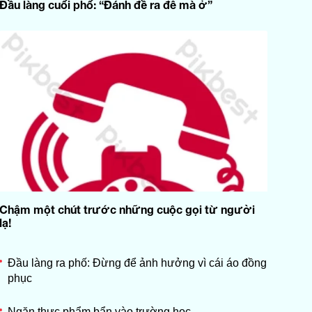
Đầu làng cuối phố: “Đánh đề ra đê mà ở”
12:00
Tiếp sóng chương trình VOV1
Phim truyện: Sợi dây chuyền
12:00
định mệnh - Tập 16
Bảo vệ nền tảng tư tưởng của
Đảng: Chung tay xây dựng
12:45
"vùng xanh" thông tin trên
không gian mạng
Chương trình Khoa giáo: Mắt
13:00
thần giữa đại ngàn
Sức khỏe là vàng: Điều trị sỏi
Chậm một chút trước những cuộc gọi từ người
13:25
mật hiện nay - An toàn, hiệu
lạ!
quả, ít xâm lấn
14:05
Tuổi hoa
Đầu làng ra phố: Đừng để ảnh hưởng vì cái áo đồng
Tọa đàm: Quảng Trị - Từ ký ức
phục
14:20
chiến tranh đến không gian vì
hòa bình
Ngăn thực phẩm bẩn vào trường học