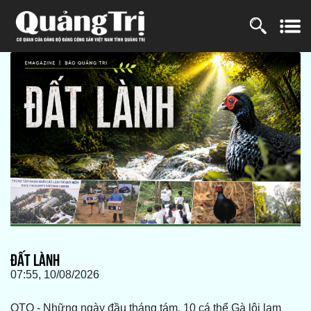
ĐẤT LÀNH
07:55, 10/08/2026
QTO - Những ngày đầu tháng tám, 10 cá thể Gà lôi lam