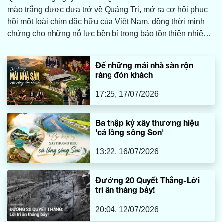
mào trắng được đưa trở về Quảng Trị, mở ra cơ hội phục
hồi một loài chim đặc hữu của Việt Nam, đồng thời minh
chứng cho những nỗ lực bền bỉ trong bảo tồn thiên nhiên
và sự hồi sinh của những cánh rừng. Cuộc trở về ấy cũng
cho thấy rừng Quảng Trị đang trở thành vùng đất lành, đủ
Để những mái nhà sàn rộn
an toàn để sẵn sàng đón “báu vật của đại ngàn” trở lại.
ràng đón khách
17:25, 17/07/2026
Ba thập kỷ xây thương hiệu
'cá lồng sông Son'
13:22, 16/07/2026
Đường 20 Quyết Thắng-Lời
tri ân tháng bảy!
20:04, 12/07/2026