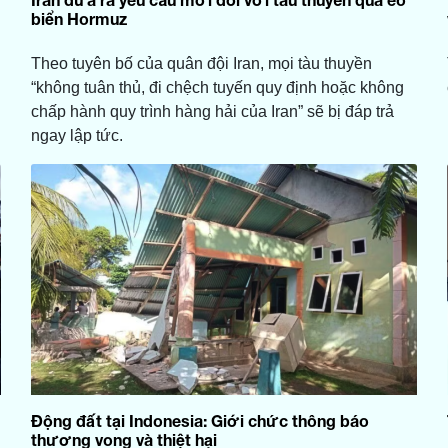
biển Hormuz
Theo tuyên bố của quân đội Iran, mọi tàu thuyền
“không tuân thủ, đi chệch tuyến quy định hoặc không
chấp hành quy trình hàng hải của Iran” sẽ bị đáp trả
ngay lập tức.
Động đất tại Indonesia: Giới chức thông báo
thương vong và thiệt hại