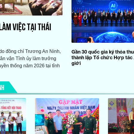
ÀM VIỆC TẠI THÁI
 do đồng chí Trương An Ninh,
Gần 30 quốc gia ký thỏa th
thành lập Tổ chức Hợp tác 
ân vận Tỉnh ủy làm trưởng
giới
uyền thống năm 2026 tại tỉnh
NH