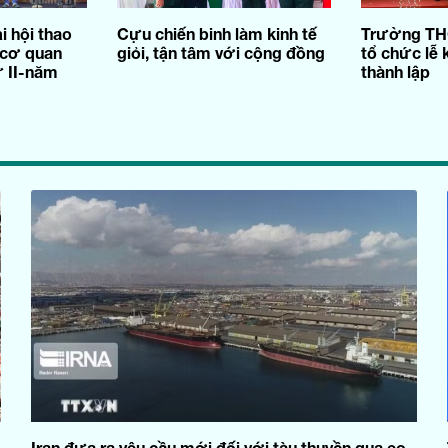
i hội thao
Cựu chiến binh làm kinh tế
Trường THC
 cơ quan
giỏi, tận tâm với cộng đồng
tổ chức lễ
ứ II-năm
thành lập
Iran đưa ra yêu cầu mới đối với tàu thuyền qua eo