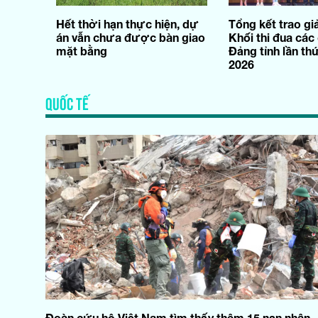
Hết thời hạn thực hiện, dự
Tổng kết trao giả
án vẫn chưa được bàn giao
Khối thi đua các
mặt bằng
Đảng tỉnh lần th
2026
QUỐC TẾ
Đoàn cứu hộ Việt Nam tìm thấy thêm 15 nạn nhân