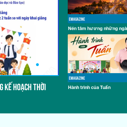
EMAGAZINE
Nén tâm hương những ngày
MULTIMEDIA
EMAGAZINE
G KẾ HOẠCH THỜI
NHỮNG TƯ DUY MỚI VỀ P
Hành trình của Tuấn