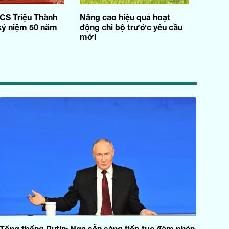
S Triệu Thành
Nâng cao hiệu quả hoạt
 kỷ niệm 50 năm
động chi bộ trước yêu cầu
mới
Tổng thống Putin: Nga sẵn sàng tiếp tục đàm phán