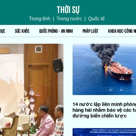
Thời sự
Trong tỉnh
|
Trong nước
|
Quốc tế
DỤC
SỨC KHỎE
QUỐC PHÒNG - AN NINH
PHÁP LUẬT
KHOA HỌC-CÔNG N
14 nước lập liên minh phòn
hàng hải nhằm bảo vệ các t
đường biển chiến lược