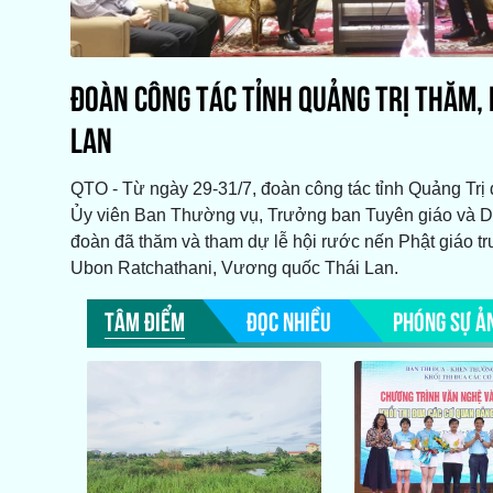
ĐOÀN CÔNG TÁC TỈNH QUẢNG TRỊ THĂM, L
LAN
QTO - Từ ngày 29-31/7, đoàn công tác tỉnh Quảng Trị
Ủy viên Ban Thường vụ, Trưởng ban Tuyên giáo và D
đoàn đã thăm và tham dự lễ hội rước nến Phật giáo tr
Ubon Ratchathani, Vương quốc Thái Lan.
TÂM ĐIỂM
ĐỌC NHIỀU
PHÓNG SỰ Ả