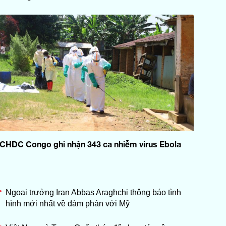
CHDC Congo ghi nhận 343 ca nhiễm virus Ebola
Nhạc hiệu + Giới thiệu chương
05:00
trình hàng ngày
Ngoại trưởng Iran Abbas Araghchi thông báo tình
05:02
Thể dục buổi sáng
hình mới nhất về đàm phán với Mỹ
05:16
Chào ngày mới