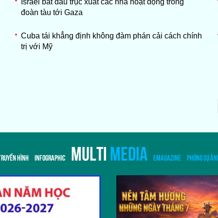
Israel bắt đầu trục xuất các nhà hoạt động trong
đoàn tàu tới Gaza
Cuba tái khẳng định không đàm phán cải cách chính
trị với Mỹ
MULTI
MEDIA
TRUYỀN HÌNH
INFOGRAPHIC
EMAGAZINE
PHÓNG SỰ ẢN