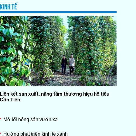
09:40
năng ngoại ngữ cho người làm
KINH TẾ
du lịch
Phóng sự: Vai trò chủ thể của
09:45
người dân trong xây dựng
nông thôn mới
Phim truyện: Bình minh đang
10:00
lên - Tập 3
Thi đua là yêu nước: Thi đua
10:00
xây dựng nông thôn mới hiện
đại
Quảng Trị vàng son di sản: Sắc
Liên kết sản xuất, nâng tầm thương hiệu hồ tiêu
10:15
màu quê hương trong tranh của
Cồn Tiên
họa sĩ Lê Bá Đảng
Đến với bài thơ hay: Bài thơ
10:30
Mở lối nông sản vươn xa
Tình quê của Phạm Đình Trung
Cuộc sống quanh ta: Những
Hướng phát triển kinh tế xanh