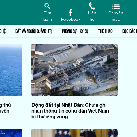
Tìm
Liên
Chuyên
kiếm
Facebook
hệ
mục
GHỆ
ĐẤT VÀ NGƯỜI QUẢNG TRỊ
PHÓNG SỰ - KÝ SỰ
THỂ THAO
ĐỌC BÁO 
g thủ
Động đất tại Nhật Bản: Chưa ghi
uyến
nhận thông tin công dân Việt Nam
bị thương vong