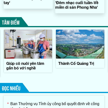
tay'
'Đêm nhạc cuối tuần-Về
miền di sản Phong Nha'
TÂM ĐIỂM
Giúp cô nuôi yên tâm
Thành Cổ Quảng Trị
gắn bó với nghề
ĐỌC NHIỀU
Ban Thường vụ Tỉnh ủy công bố quyết định về công