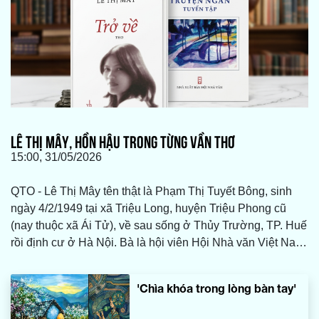
LÊ THỊ MÂY, HỒN HẬU TRONG TỪNG VẦN THƠ
15:00, 31/05/2026
QTO - Lê Thị Mây tên thật là Phạm Thị Tuyết Bông, sinh
ngày 4/2/1949 tại xã Triệu Long, huyện Triệu Phong cũ
(nay thuộc xã Ái Tử), về sau sống ở Thủy Trường, TP. Huế
rồi định cư ở Hà Nội. Bà là hội viên Hội Nhà văn Việt Nam,
nguyên Tổng biên tập Tạp chí Cửa Việt (Quảng Trị cũ).
'Chìa khóa trong lòng bàn tay'