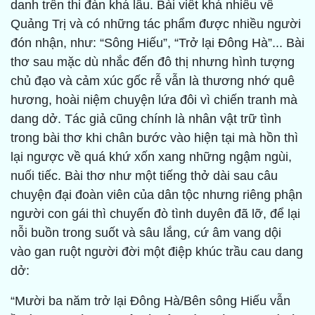
danh trên thi đàn khá lâu. Bài viết khá nhiều về
Quảng Trị và có những tác phẩm được nhiều người
đón nhận, như: “Sông Hiếu”, “Trở lại Đông Hà”... Bài
thơ sau mặc dù nhắc đến đô thị nhưng hình tượng
chủ đạo và cảm xúc gốc rễ vẫn là thương nhớ quê
hương, hoài niệm chuyện lứa đôi vì chiến tranh mà
dang dở. Tác giả cũng chính là nhân vật trữ tình
trong bài thơ khi chân bước vào hiện tại mà hồn thì
lại ngược về quá khứ xốn xang những ngậm ngùi,
nuối tiếc. Bài thơ như một tiếng thở dài sau câu
chuyện đại đoàn viên của dân tộc nhưng riêng phận
người con gái thì chuyến đò tình duyên đã lỡ, để lại
nỗi buồn trong suốt và sâu lắng, cứ âm vang dội
vào gan ruột người đời một điệp khúc trầu cau dang
dở:
“Mười ba năm trở lại Đông Hà/Bên sông Hiếu vẫn