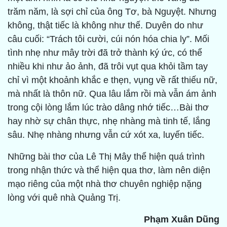
trăm năm, là sợi chỉ của ông Tơ, bà Nguyệt. Nhưng
không, thật tiếc là không như thế. Duyên do như
câu cuối: “Trách tôi cười, cúi nón hóa chia ly”. Mối
tình nhẹ như mây trời đã trở thành ký ức, có thể
nhiều khi như ảo ảnh, đã trôi vụt qua khỏi tầm tay
chỉ vì một khoảnh khắc e thẹn, vụng về rất thiếu nữ,
mà nhất là thôn nữ. Qua lâu lắm rồi mà vẫn ám ảnh
trong cội lòng lắm lúc trào dâng nhớ tiếc…Bài thơ
hay nhờ sự chân thực, nhẹ nhàng mà tinh tế, lắng
sâu. Nhẹ nhàng nhưng vẫn cứ xót xa, luyến tiếc.
Những bài thơ của Lê Thị Mây thể hiện quá trình
trong nhận thức và thể hiện qua thơ, làm nên diện
mạo riêng của một nhà thơ chuyên nghiệp nặng
lòng với quê nhà Quảng Trị.
Phạm Xuân Dũng