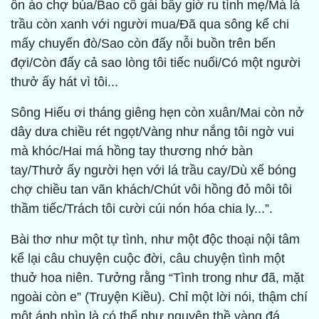
ồn ào chợ búa/Bao cô gái bây giờ ru tình mẹ/Mà lá
trầu còn xanh với người mua/Đã qua sông kể chi
mấy chuyến đò/Sao còn đấy nỗi buồn trên bến
đợi/Còn đấy cả sao lòng tôi tiếc nuối/Có một người
thưở ấy hát vì tôi...
Sông Hiếu ơi tháng giêng hẹn còn xuân/Mai còn nở
dây dưa chiều rét ngọt/Vàng như nắng tôi ngờ vui
mà khóc/Hai má hồng tay thương nhớ bàn
tay/Thưở ấy người hẹn với lá trầu cay/Dù xế bóng
chợ chiều tan vãn khách/Chút vôi hồng đỏ môi tôi
thầm tiếc/Trách tôi cười cúi nón hóa chia ly...”.
Bài thơ như một tự tình, như một độc thoại nội tâm
kể lại câu chuyện cuộc đời, câu chuyện tình một
thuở hoa niên. Tưởng rằng “Tình trong như đã, mặt
ngoài còn e” (Truyện Kiều). Chỉ một lời nói, thậm chí
một ánh nhìn là có thể như nguyện thề vàng đá