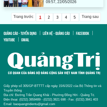
09:57, 22/05/2026
Trang trước
Trang sau
1
2
3
4
5
QUẢNG CÁO - TUYỂN DỤNG
LIÊN HỆ - QUẢNG CÁO
FACEBOOK
YOUTUBE
GMAIL
Giấy phép số 305/GP-BTTTT cấp ngày 15/6/2022 của Bộ Thông tin và
Truyền thông
Địa chỉ: Đường Trần Quang Khải - Phường Đồng Hới - Quảng Trị.
Điện thoại: (0232).3859489 - (0232).3821 698 - Fax: (0232).3841 403
Email: baoquangtridientu@gmail.com