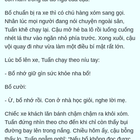
Bố chuẩn bị ra xe thì có chú hàng xóm sang gọi.
Nhân lúc mọi người đang nói chuyện ngoài sân,
Tuấn khẽ chạy lại. Cậu mở hé ba lô rồi luống cuống
nhét lá thư vào ngăn nhỏ phía trước. Xong xuôi, cậu
vội quay đi như vừa làm một điều bí mật rất lớn.
Lúc bố lên xe, Tuấn chạy theo níu tay:
- Bố nhớ giữ gìn sức khỏe nha bố!
Bố cười:
- Ừ, bố nhớ rồi. Con ở nhà học giỏi, nghe lời mẹ.
Chiếc xe khách lăn bánh chậm chậm ra khỏi xóm.
Tuấn đứng nhìn theo cho đến khi chỉ còn thấy bụi
đường bay lên trong nắng. Chiều hôm ấy, cậu bỗng
thấy lo. Tuấn ngẫm nghĩ: “Nếu bố không đọc được