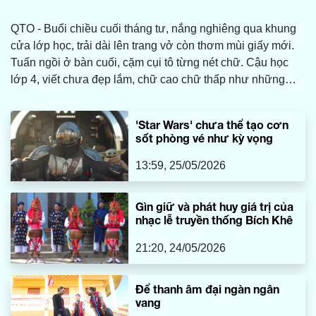
QTO - Buổi chiều cuối tháng tư, nắng nghiêng qua khung
cửa lớp học, trải dài lên trang vở còn thơm mùi giấy mới.
Tuấn ngồi ở bàn cuối, cặm cụi tô từng nét chữ. Cậu học
lớp 4, viết chưa đẹp lắm, chữ cao chữ thấp như những
con sóng nhỏ ngoài biển mà bố vẫn kể trong thư.
'Star Wars' chưa thể tạo cơn
sốt phòng vé như kỳ vọng
13:59, 25/05/2026
Gìn giữ và phát huy giá trị của
nhạc lễ truyền thống Bích Khê
21:20, 24/05/2026
Để thanh âm đại ngàn ngân
vang