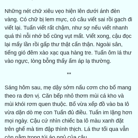
Những nét chữ xiêu vẹo hiện lên dưới ánh đèn
vàng. Có chữ bị lem mực, có câu viết sai rồi gạch đi
viết lại. Tuấn viết rất chậm, như sợ nếu viết nhanh
quá thì nỗi nhớ bố cũng vụt mất. Viết xong, cậu đọc
lại mấy lần rồi gấp thư thật cẩn thận. Ngoài sân,
tiếng gió đêm xào xạc qua hàng tre. Tuấn ôm lá thư
vào ngực, lòng bỗng thấy ấm áp lạ thường.
**
Sáng hôm sau, mẹ dậy sớm nấu cơm cho bố mang
theo ra đơn vị. Căn bếp nhỏ thơm mùi cá kho và
mùi khói rơm quen thuộc. Bố vừa xếp đồ vào ba lô
vừa dặn dò mẹ con Tuấn đủ điều. Tuấn im lặng hơn
mọi ngày. Cậu cứ nhìn chiếc ba lô màu xanh đặt
trên ghế mà tim đập thình thịch. Lá thư tối qua vẫn
còn nằm trong túi áo ngủ của cậu.