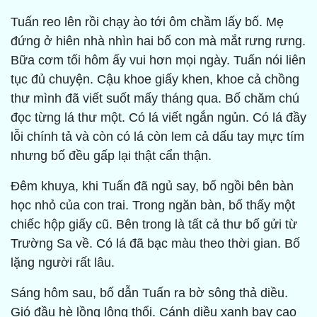
Tuấn reo lên rồi chạy ào tới ôm chầm lấy bố. Mẹ
đứng ở hiên nhà nhìn hai bố con mà mắt rưng rưng.
Bữa cơm tối hôm ấy vui hơn mọi ngày. Tuấn nói liên
tục đủ chuyện. Cậu khoe giấy khen, khoe cả chồng
thư mình đã viết suốt mấy tháng qua. Bố chăm chú
đọc từng lá thư một. Có lá viết ngắn ngủn. Có lá đầy
lỗi chính tả và còn có lá còn lem cả dấu tay mực tím
nhưng bố đều gấp lại thật cẩn thận.
Đêm khuya, khi Tuấn đã ngủ say, bố ngồi bên bàn
học nhỏ của con trai. Trong ngăn bàn, bố thấy một
chiếc hộp giấy cũ. Bên trong là tất cả thư bố gửi từ
Trường Sa về. Có lá đã bạc màu theo thời gian. Bố
lặng người rất lâu.
Sáng hôm sau, bố dẫn Tuấn ra bờ sông thả diều.
Gió đầu hè lồng lộng thổi. Cánh diều xanh bay cao