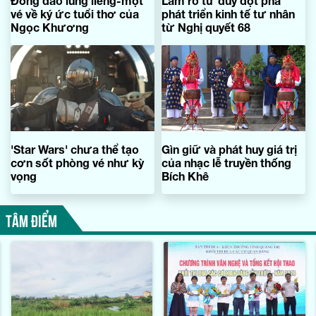
Đồng dao lúng liếng-một
Làm rõ tư duy đột phá
vé về ký ức tuổi thơ của
phát triển kinh tế tư nhân
Ngọc Khương
từ Nghị quyết 68
'Star Wars' chưa thể tạo
Gìn giữ và phát huy giá trị
cơn sốt phòng vé như kỳ
của nhạc lễ truyền thống
vọng
Bích Khê
TÂM ĐIỂM