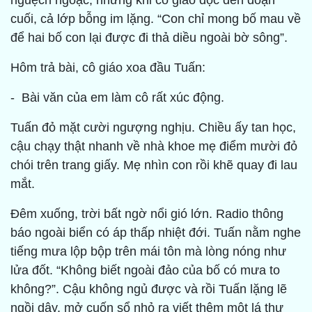
nguệch ngoạc, nhưng khi cô giáo đọc đến đoạn
cuối, cả lớp bỗng im lặng. “Con chỉ mong bố mau về
để hai bố con lại được đi thả diều ngoài bờ sông”.
Hôm trả bài, cô giáo xoa đầu Tuấn:
- Bài văn của em làm cô rất xúc động.
Tuấn đỏ mặt cười ngượng nghịu. Chiều ấy tan học,
cậu chạy thật nhanh về nhà khoe mẹ điểm mười đỏ
chói trên trang giấy. Mẹ nhìn con rồi khẽ quay đi lau
mắt.
Đêm xuống, trời bất ngờ nổi gió lớn. Radio thông
báo ngoài biển có áp thấp nhiệt đới. Tuấn nằm nghe
tiếng mưa lộp bộp trên mái tôn mà lòng nóng như
lửa đốt. “Không biết ngoài đảo của bố có mưa to
không?”. Cậu không ngủ được và rồi Tuấn lặng lẽ
ngồi dậy, mở cuốn sổ nhỏ ra viết thêm một lá thư