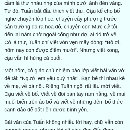
cầm lá thư nhàu nhẹ của mình dưới ánh đèn vàng.
Từ đó, Tuấn bắt đầu thích viết thư. Cậu kể cho bố
nghe chuyện lớp học, chuyện cây phượng trước
sân trường đã ra hoa đỏ, chuyện con Mực cứ tối
đến lại nằm chờ ngoài cổng như đợi ai đó trở về.
Có lá thư, Tuấn chỉ viết vỏn vẹn mấy dòng: “Bố ơi,
hôm nay con được điểm mười”. Nhưng viết xong,
cậu vẫn hí hửng cả buổi.
Một hôm, cô giáo chủ nhiệm bảo lớp viết bài văn với
đề tài: “Người em yêu quý nhất”. Bạn bè thi nhau kể
về mẹ, về bà nội. Riêng Tuấn ngồi rất lâu mới viết.
Cậu viết về bố. Viết về đôi bàn tay rám nắng, về mùi
muối biển trên áo bố và viết về những đêm bố thức
canh đảo để đất liền được bình yên.
Bài văn của Tuấn không nhiều lời hay, chữ vẫn còn