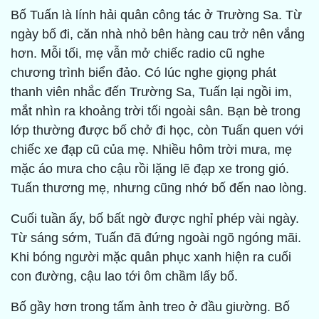
Bố Tuấn là lính hải quân công tác ở Trường Sa. Từ
ngày bố đi, căn nhà nhỏ bên hàng cau trở nên vắng
hơn. Mỗi tối, mẹ vẫn mở chiếc radio cũ nghe
chương trình biển đảo. Có lúc nghe giọng phát
thanh viên nhắc đến Trường Sa, Tuấn lại ngồi im,
mắt nhìn ra khoảng trời tối ngoài sân. Bạn bè trong
lớp thường được bố chở đi học, còn Tuấn quen với
chiếc xe đạp cũ của mẹ. Nhiều hôm trời mưa, mẹ
mặc áo mưa cho cậu rồi lặng lẽ đạp xe trong gió.
Tuấn thương mẹ, nhưng cũng nhớ bố đến nao lòng.
Cuối tuần ấy, bố bất ngờ được nghỉ phép vài ngày.
Từ sáng sớm, Tuấn đã đứng ngoài ngõ ngóng mãi.
Khi bóng người mặc quân phục xanh hiện ra cuối
con đường, cậu lao tới ôm chầm lấy bố.
Bố gầy hơn trong tấm ảnh treo ở đầu giường. Bố