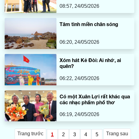
08:57, 24/05/2026
Tâm tình miền chân sóng
06:20, 24/05/2026
Xóm hát Kẻ Đòi: Ai nhớ, ai
quên?
06:22, 24/05/2026
Có một Xuân Lợi rất khác qua
các nhạc phẩm phổ thơ
06:19, 24/05/2026
Trang trước
Trang sau
1
2
3
4
5