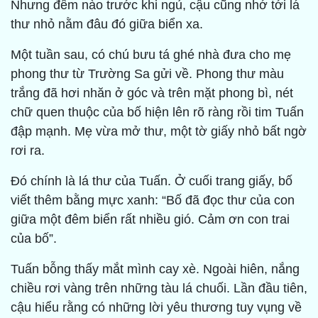
Nhưng đêm nào trước khi ngủ, cậu cũng nhớ tới lá
thư nhỏ nằm đâu đó giữa biển xa.
Một tuần sau, có chú bưu tá ghé nhà đưa cho mẹ
phong thư từ Trường Sa gửi về. Phong thư màu
trắng đã hơi nhăn ở góc và trên mặt phong bì, nét
chữ quen thuộc của bố hiện lên rõ ràng rồi tim Tuấn
đập mạnh. Mẹ vừa mở thư, một tờ giấy nhỏ bất ngờ
rơi ra.
Đó chính là lá thư của Tuấn. Ở cuối trang giấy, bố
viết thêm bằng mực xanh: “Bố đã đọc thư của con
giữa một đêm biển rất nhiều gió. Cảm ơn con trai
của bố”.
Tuấn bỗng thấy mắt mình cay xè. Ngoài hiên, nắng
chiều rơi vàng trên những tàu lá chuối. Lần đầu tiên,
cậu hiểu rằng có những lời yêu thương tuy vụng về