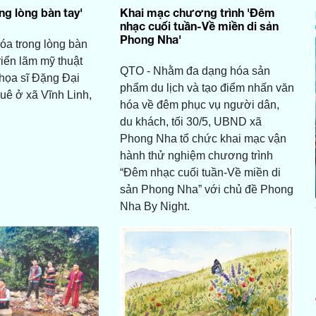
ng lòng bàn tay'
Khai mạc chương trình 'Đêm
nhạc cuối tuần-Về miền di sản
Phong Nha'
óa trong lòng bàn
triển lãm mỹ thuật
QTO - Nhằm đa dạng hóa sản
họa sĩ Ðặng Ðại
phẩm du lịch và tạo điểm nhấn văn
quê ở xã Vĩnh Linh,
hóa về đêm phục vụ người dân,
du khách, tối 30/5, UBND xã
Phong Nha tổ chức khai mạc vận
hành thử nghiệm chương trình
“Đêm nhạc cuối tuần-Về miền di
sản Phong Nha” với chủ đề Phong
Nha By Night.