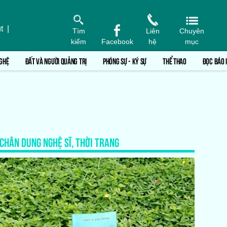
t
|
Tìm
Liên
Chuyên
kiếm
Facebook
hệ
mục
GHỆ
ĐẤT VÀ NGƯỜI QUẢNG TRỊ
PHÓNG SỰ - KÝ SỰ
THỂ THAO
ĐỌC BÁO 
CHÂN DUNG NGHỆ SĨ, THỜI TRANG