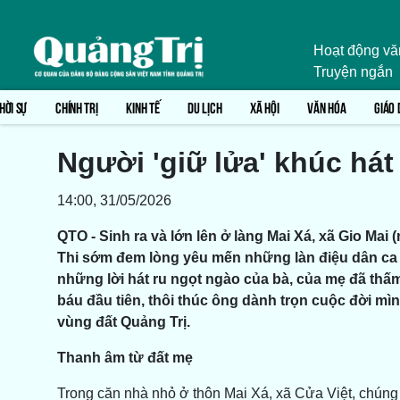
Hoạt động vă
Truyện ngắn
HỜI SỰ
CHÍNH TRỊ
KINH TẾ
DU LỊCH
XÃ HỘI
VĂN HÓA
GIÁO 
Người 'giữ lửa' khúc hát
14:00, 31/05/2026
QTO - Sinh ra và lớn lên ở làng Mai Xá, xã Gio Mai
Thi sớm đem lòng yêu mến những làn điệu dân ca q
những lời hát ru ngọt ngào của bà, của mẹ đã thấ
báu đầu tiên, thôi thúc ông dành trọn cuộc đời mì
vùng đất Quảng Trị.
Thanh âm từ đất mẹ
Trong căn nhà nhỏ ở thôn Mai Xá, xã Cửa Việt, chún