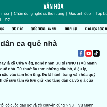
Văn hóa
n hóa
|
Chân dung nghệ sĩ, thời trang
|
Góc ảnh đẹp
|
Tạp bú
|
Thơ
DỤC
SỨC KHỎE
QUỐC PHÒNG - AN NINH
PHÁP LUẬT
KHOA HỌC-CÔNG N
 dân ca quê nhà
 (nay là xã Cửa Việt), nghệ nhân ưu tú (NNƯT) Vũ Mạnh
uê nhà. Từ thuở ấu thơ, những câu hò, điệu lý,
m sâu vào tâm hồn ông. Đó là hành trang văn hóa quý
nh để sưu tầm và lưu giữ kho tàng dân ca vô giá của
g tôi có cuộc gặp gỡ và trò chuyện cùng NNƯT Vũ Mạnh