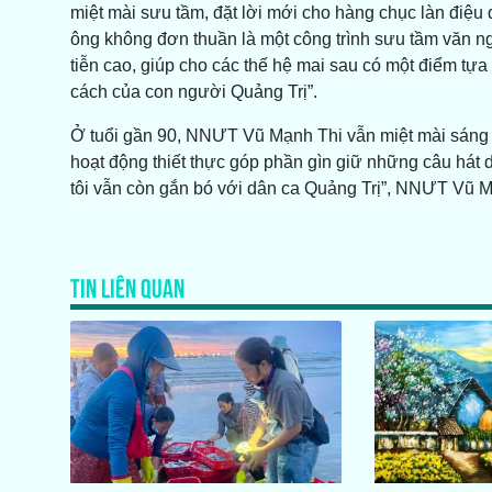
miệt mài sưu tầm, đặt lời mới cho hàng chục làn điệu 
ông không đơn thuần là một công trình sưu tầm văn ngh
tiễn cao, giúp cho các thế hệ mai sau có một điểm tựa 
cách của con người Quảng Trị”.
Ở tuổi gần 90, NNƯT Vũ Mạnh Thi vẫn miệt mài sáng tá
hoạt động thiết thực góp phần gìn giữ những câu hát 
tôi vẫn còn gắn bó với dân ca Quảng Trị”, NNƯT Vũ M
TIN LIÊN QUAN