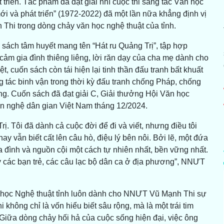
 triển. Tác phẩm đã đạt giải nhì cuộc thi sáng tác Văn học
i và phát triển” (1972-2022) đã một lần nữa khẳng định vị
 Thi trong dòng chảy văn học nghệ thuật của tỉnh.
sách tâm huyết mang tên “Hát ru Quảng Trị”, tập hợp
cảm gia đình thiêng liêng, lời răn dạy của cha mẹ dành cho
iệt, cuốn sách còn tái hiện lại tinh thần đấu tranh bất khuất
 tác binh vận trong thời kỳ đấu tranh chống Pháp, chống
g. Cuốn sách đã đạt giải C, Giải thưởng Hội Văn học
ăn nghệ dân gian Việt Nam tháng 12/2024.
ị. Tôi đã dành cả cuộc đời để đi và viết, nhưng điều tôi
y vẫn biết cất lên câu hò, điệu lý bên nôi. Bởi lẽ, một đứa
ia đình và nguồn cội một cách tự nhiên nhất, bền vững nhất.
 các bạn trẻ, các câu lạc bộ dân ca ở địa phương”, NNƯT
học Nghệ thuật tỉnh luôn dành cho NNƯT Vũ Mạnh Thi sự
không chỉ là vốn hiểu biết sâu rộng, mà là một trái tim
Giữa dòng chảy hối hả của cuộc sống hiện đại, việc ông