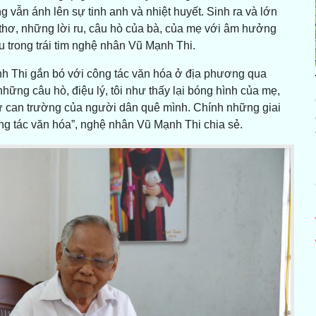
 vẫn ánh lên sự tinh anh và nhiệt huyết. Sinh ra và lớn
u thơ, những lời ru, câu hò của bà, của mẹ với âm hưởng
u trong trái tim nghệ nhân Vũ Mạnh Thi.
ạnh Thi gắn bó với công tác văn hóa ở địa phương qua
những câu hò, điệu lý, tôi như thấy lại bóng hình của mẹ,
sự can trường của người dân quê mình. Chính những giai
ng tác văn hóa”, nghệ nhân Vũ Mạnh Thi chia sẻ.