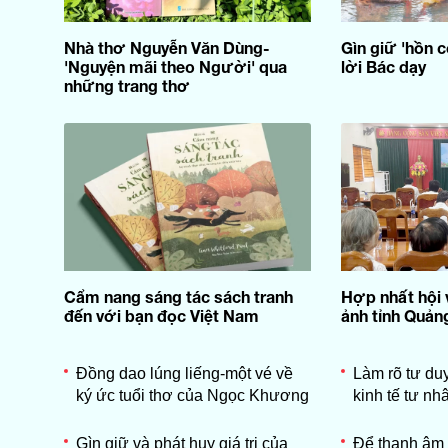
Nhà thơ Nguyễn Văn Dùng-
Gìn giữ 'hồn c
'Nguyện mãi theo Người' qua
lời Bác dạy
những trang thơ
Cẩm nang sáng tác sách tranh
Hợp nhất hội v
đến với bạn đọc Việt Nam
ảnh tỉnh Quảng
Đồng dao lúng liếng-một vé về
Làm rõ tư duy
ký ức tuổi thơ của Ngọc Khương
kinh tế tư nh
Gìn giữ và phát huy giá trị của
Để thanh âm 