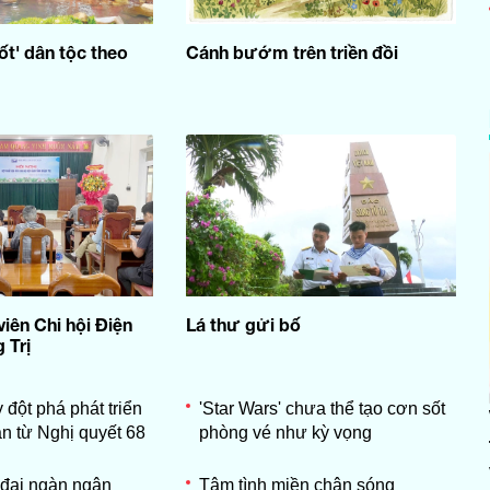
ốt' dân tộc theo
Cánh bướm trên triền đồi
iên Chi hội Điện
Lá thư gửi bố
 Trị
 đột phá phát triển
'Star Wars' chưa thể tạo cơn sốt
ân từ Nghị quyết 68
phòng vé như kỳ vọng
đại ngàn ngân
Tâm tình miền chân sóng