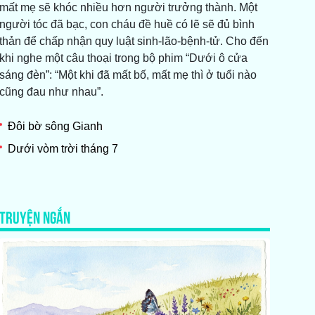
mất mẹ sẽ khóc nhiều hơn người trưởng thành. Một
người tóc đã bạc, con cháu đề huề có lẽ sẽ đủ bình
thản để chấp nhận quy luật sinh-lão-bệnh-tử. Cho đến
khi nghe một câu thoại trong bộ phim “Dưới ô cửa
sáng đèn”: “Một khi đã mất bố, mất mẹ thì ở tuổi nào
cũng đau như nhau”.
Đôi bờ sông Gianh
Dưới vòm trời tháng 7
TRUYỆN NGẮN