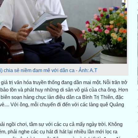
) chia sẻ niềm đam mê với dân ca - Ảnh: A.T
giá trị văn hóa truyền thống đang dần mai một. Nỗi trăn trở
bảo tồn và phát huy những di sản vô giá của cha ông. Hơn
biên soạn hàng chục làn điệu dân ca Bình Trị Thiên, đặc
, vè.... Với ông, mỗi chuyến đi đến với các làng quê Quảng
hải ngồi chơi, tâm sự với các cụ cả mấy ngày trời. Không
ệm, phải nghe các cụ hát đi hát lại nhiều lần mới lọc ra