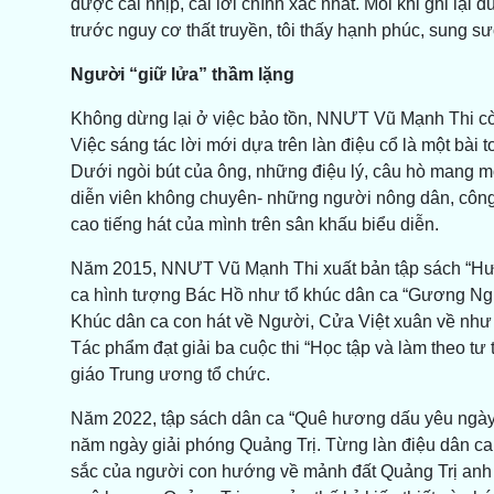
được cái nhịp, cái lời chính xác nhất. Mỗi khi ghi lại
trước nguy cơ thất truyền, tôi thấy hạnh phúc, sung 
Người “giữ lửa” thầm lặng
Không dừng lại ở việc bảo tồn, NNƯT Vũ Mạnh Thi còn 
Việc sáng tác lời mới dựa trên làn điệu cổ là một bài 
Dưới ngòi bút của ông, những điệu lý, câu hò mang m
diễn viên không chuyên- những người nông dân, công 
cao tiếng hát của mình trên sân khấu biểu diễn.
Năm 2015, NNƯT Vũ Mạnh Thi xuất bản tập sách “Hươ
ca hình tượng Bác Hồ như tổ khúc dân ca “Gương Ngư
Khúc dân ca con hát về Người, Cửa Việt xuân về nh
Tác phẩm đạt giải ba cuộc thi “Học tập và làm theo 
giáo Trung ương tổ chức.
Năm 2022, tập sách dân ca “Quê hương dấu yêu ngày 
năm ngày giải phóng Quảng Trị. Từng làn điệu dân ca tr
sắc của người con hướng về mảnh đất Quảng Trị anh hù