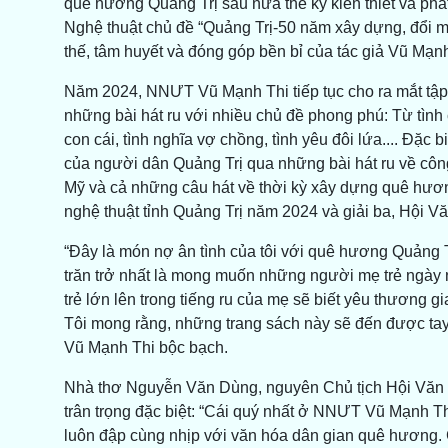
quê hương Quảng Trị sau nửa thế kỷ kiến thiết và phát
Nghệ thuật chủ đề “Quảng Trị-50 năm xây dựng, đổi mớ
thế, tâm huyết và đóng góp bền bỉ của tác giả Vũ Mạnh
Năm 2024, NNƯT Vũ Mạnh Thi tiếp tục cho ra mắt tập 
những bài hát ru với nhiều chủ đề phong phú: Từ tình 
con cái, tình nghĩa vợ chồng, tình yêu đôi lứa.... Đặc b
của người dân Quảng Trị qua những bài hát ru về công
Mỹ và cả những câu hát về thời kỳ xây dựng quê hươn
nghệ thuật tỉnh Quảng Trị năm 2024 và giải ba, Hội V
“Đây là món nợ ân tình của tôi với quê hương Quảng Tr
trăn trở nhất là mong muốn những người mẹ trẻ ngày na
trẻ lớn lên trong tiếng ru của mẹ sẽ biết yêu thương g
Tôi mong rằng, những trang sách này sẽ đến được tay
Vũ Mạnh Thi bộc bạch.
Nhà thơ Nguyễn Văn Dùng, nguyên Chủ tịch Hội Văn 
trân trọng đặc biệt: “Cái quý nhất ở NNƯT Vũ Mạnh Thi 
luôn đập cùng nhịp với văn hóa dân gian quê hương. 