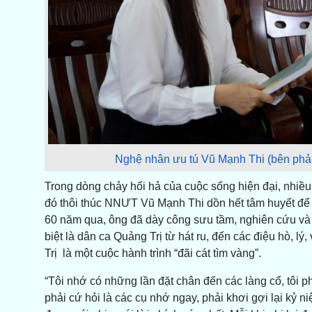
Nghệ nhân ưu tú Vũ Mạnh Thi (bên phải
Trong dòng chảy hối hả của cuộc sống hiện đại, nhiều 
đó thôi thúc NNƯT Vũ Mạnh Thi dồn hết tâm huyết để 
60 năm qua, ông đã dày công sưu tầm, nghiên cứu và 
biệt là dân ca Quảng Trị từ hát ru, đến các điệu hò, lý
Trị là một cuộc hành trình “đãi cát tìm vàng”.
“Tôi nhớ có những lần đặt chân đến các làng cổ, tôi p
phải cứ hỏi là các cụ nhớ ngay, phải khơi gợi lại kỷ ni