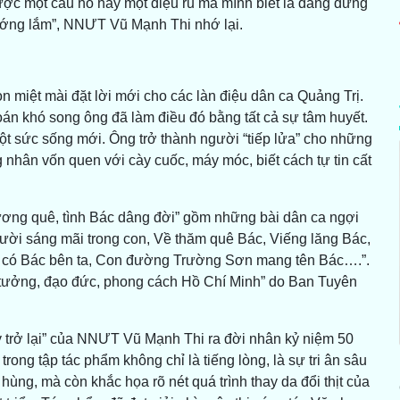
 được một câu hò hay một điệu ru mà mình biết là đang đứng
sướng lắm”, NNƯT Vũ Mạnh Thi nhớ lại.
miệt mài đặt lời mới cho các làn điệu dân ca Quảng Trị.
toán khó song ông đã làm điều đó bằng tất cả sự tâm huyết.
ột sức sống mới. Ông trở thành người “tiếp lửa” cho những
nhân vốn quen với cày cuốc, máy móc, biết cách tự tin cất
ng quê, tình Bác dâng đời” gồm những bài dân ca ngợi
ời sáng mãi trong con, Về thăm quê Bác, Viếng lăng Bác,
ư có Bác bên ta, Con đường Trường Sơn mang tên Bác….”.
tư tưởng, đạo đức, phong cách Hồ Chí Minh” do Ban Tuyên
trở lại” của NNƯT Vũ Mạnh Thi ra đời nhân kỷ niệm 50
ong tập tác phẩm không chỉ là tiếng lòng, là sự tri ân sâu
ng, mà còn khắc họa rõ nét quá trình thay da đổi thịt của