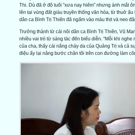
Thi. Dù đã ở độ tuổi “xưa nay hiếm” nhưng ánh mắt ông
lên tại vùng đất giàu truyền thống văn hóa, từ thuở ấ
dân ca Bình Trị Thiên đã ngấm vào máu thịt và neo đậ
Trưởng thành từ cái nôi dân ca Bình Trị Thiên, Vũ M
nhiều vai trò từ sáng tác đến biểu diễn. “Mỗi khi nghe 
của cha, thấy cái nắng cháy da của Quảng Trị và cả 
điệu ấy lại nâng bước chân tôi trên con đường làm cô