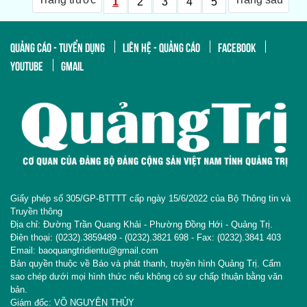
1
2
3
4
5
QUẢNG CÁO - TUYỂN DỤNG
LIÊN HỆ - QUẢNG CÁO
FACEBOOK
YOUTUBE
GMAIL
Giấy phép số 305/GP-BTTTT cấp ngày 15/6/2022 của Bộ Thông tin và
Truyền thông
Địa chỉ: Đường Trần Quang Khải - Phường Đồng Hới - Quảng Trị.
Điện thoại: (0232).3859489 - (0232).3821 698 - Fax: (0232).3841 403
Email: baoquangtridientu@gmail.com
Bản quyền thuộc về Báo và phát thanh, truyền hình Quảng Trị. Cấm
sao chép dưới mọi hình thức nếu không có sự chấp thuận bằng văn
bản.
Giám đốc: VÕ NGUYÊN THỦY