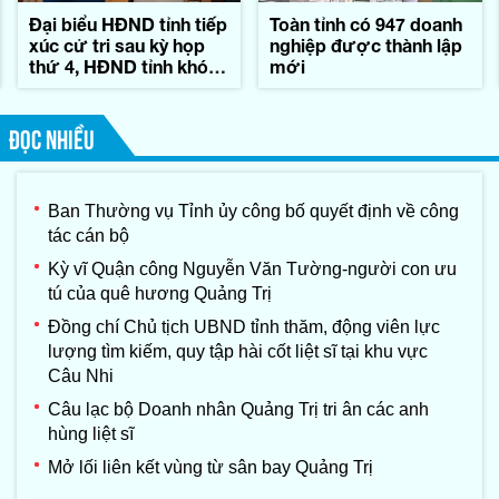
Đại biểu HĐND tỉnh tiếp
Toàn tỉnh có 947 doanh
xúc cử tri sau kỳ họp
nghiệp được thành lập
thứ 4, HĐND tỉnh khóa
mới
IX
ĐỌC NHIỀU
Ban Thường vụ Tỉnh ủy công bố quyết định về công
tác cán bộ
Kỳ vĩ Quận công Nguyễn Văn Tường-người con ưu
tú của quê hương Quảng Trị
Đồng chí Chủ tịch UBND tỉnh thăm, động viên lực
lượng tìm kiếm, quy tập hài cốt liệt sĩ tại khu vực
Câu Nhi
Câu lạc bộ Doanh nhân Quảng Trị tri ân các anh
hùng liệt sĩ
Mở lối liên kết vùng từ sân bay Quảng Trị