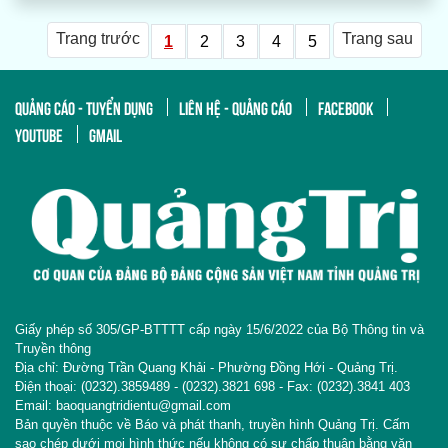
Trang trước
Trang sau
1
2
3
4
5
QUẢNG CÁO - TUYỂN DỤNG
LIÊN HỆ - QUẢNG CÁO
FACEBOOK
YOUTUBE
GMAIL
Giấy phép số 305/GP-BTTTT cấp ngày 15/6/2022 của Bộ Thông tin và
Truyền thông
Địa chỉ: Đường Trần Quang Khải - Phường Đồng Hới - Quảng Trị.
Điện thoại: (0232).3859489 - (0232).3821 698 - Fax: (0232).3841 403
Email: baoquangtridientu@gmail.com
Bản quyền thuộc về Báo và phát thanh, truyền hình Quảng Trị. Cấm
sao chép dưới mọi hình thức nếu không có sự chấp thuận bằng văn