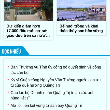
Dự kiến giảm hơn
Để nuôi trồng và khai
17.000 đầu mối cơ sở
thác thủy sản bền vững
giáo dục trên cả nước,
tương ứng 45,7%
ĐỌC NHIỀU
Ban Thường vụ Tỉnh ủy công bố quyết định về công
tác cán bộ
Kỳ vĩ Quận công Nguyễn Văn Tường-người con ưu
tú của quê hương Quảng Trị
Câu lạc bộ Doanh nhân Quảng Trị tri ân các anh
hùng liệt sĩ
Mở lối liên kết vùng từ sân bay Quảng Trị