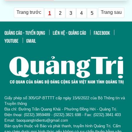
Trang trước
Trang sau
1
2
3
4
5
QUẢNG CÁO - TUYỂN DỤNG
LIÊN HỆ - QUẢNG CÁO
FACEBOOK
YOUTUBE
GMAIL
Giấy phép số 305/GP-BTTTT cấp ngày 15/6/2022 của Bộ Thông tin và
Truyền thông
Địa chỉ: Đường Trần Quang Khải - Phường Đồng Hới - Quảng Trị.
Điện thoại: (0232).3859489 - (0232).3821 698 - Fax: (0232).3841 403
Email: baoquangtridientu@gmail.com
Bản quyền thuộc về Báo và phát thanh, truyền hình Quảng Trị. Cấm
sao chép dưới mọi hình thức nếu không có sự chấp thuận bằng văn