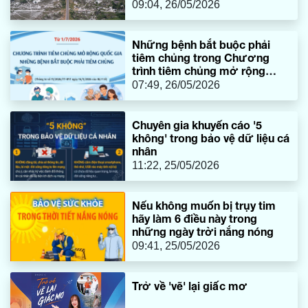
09:04, 26/05/2026
Những bệnh bắt buộc phải
tiêm chủng trong Chương
trình tiêm chủng mở rộng
quốc gia
07:49, 26/05/2026
Chuyên gia khuyến cáo '5
không' trong bảo vệ dữ liệu cá
nhân
11:22, 25/05/2026
Nếu không muốn bị trụy tim
hãy làm 6 điều này trong
những ngày trời nắng nóng
09:41, 25/05/2026
Trở về 'vẽ' lại giấc mơ