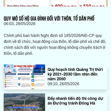
QUY MÔ SỐ HỘ GIA ĐÌNH ĐỐI VỚI THÔN, TỔ DÂN PHỐ
06:03, 28/05/2026
Chính phủ ban hành Nghị định số 185/2026/NĐ-CP quy
định về tổ chức, hoạt động của thôn, tổ dân phố và chế độ,
chính sách đối với người hoạt động không chuyên trách ở
thôn, tổ dân phố.
Quy hoạch tỉnh Quảng Trị thời
kỳ 2021-2030 tầm nhìn đến
năm 2050
09:10, 26/05/2026
Đẩy nhanh tiến độ thi công dự
án Đường tránh Đông Hà