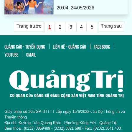
20:04, 24/05/2026
Trang trước
Trang sau
1
2
3
4
5
QUẢNG CÁO - TUYỂN DỤNG
LIÊN HỆ - QUẢNG CÁO
FACEBOOK
YOUTUBE
GMAIL
Giấy phép số 305/GP-BTTTT cấp ngày 15/6/2022 của Bộ Thông tin và
Truyền thông
Địa chỉ: Đường Trần Quang Khải - Phường Đồng Hới - Quảng Trị.
Điện thoại: (0232).3859489 - (0232).3821 698 - Fax: (0232).3841 403