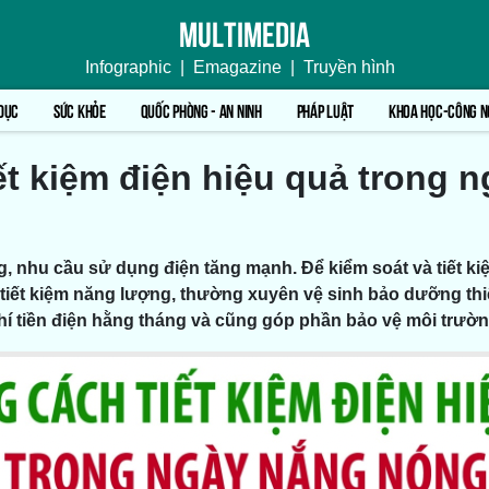
Multimedia
Infographic
|
Emagazine
|
Truyền hình
DỤC
SỨC KHỎE
QUỐC PHÒNG - AN NINH
PHÁP LUẬT
KHOA HỌC-CÔNG N
ết kiệm điện hiệu quả trong 
 nhu cầu sử dụng điện tăng mạnh. Để kiểm soát và tiết ki
 tiết kiệm năng lượng, thường xuyên vệ sinh bảo dưỡng thiế
í tiền điện hằng tháng và cũng góp phần bảo vệ môi trườn