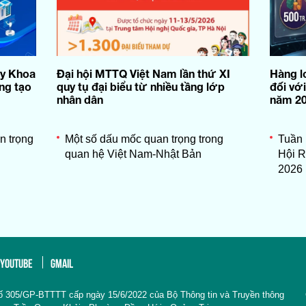
ày Khoa
Đại hội MTTQ Việt Nam lần thứ XI
Hàng l
ng tạo
quy tụ đại biểu từ nhiều tầng lớp
đối vớ
nhân dân
năm 2
an trọng
Một số dấu mốc quan trọng trong
Tuần 
quan hệ Việt Nam-Nhật Bản
Hội 
2026
YOUTUBE
GMAIL
ố 305/GP-BTTTT cấp ngày 15/6/2022 của Bộ Thông tin và Truyền thông