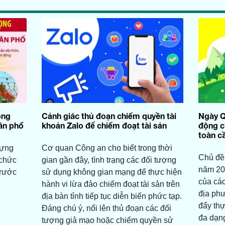
ọng
Cảnh giác thủ đoạn chiếm quyền tài
Ngày Q
dân phố
khoản Zalo để chiếm đoạt tài sản
động c
toàn c
dựng
Cơ quan Công an cho biết trong thời
Chủ đề
 chức
gian gần đây, tình trạng các đối tượng
năm 20
trước
sử dụng không gian mạng để thực hiện
của cá
hành vi lừa đảo chiếm đoạt tài sản trên
địa ph
địa bàn tỉnh tiếp tục diễn biến phức tạp.
đẩy thự
Đáng chú ý, nổi lên thủ đoạn các đối
đa dạng
tượng giả mạo hoặc chiếm quyền sử