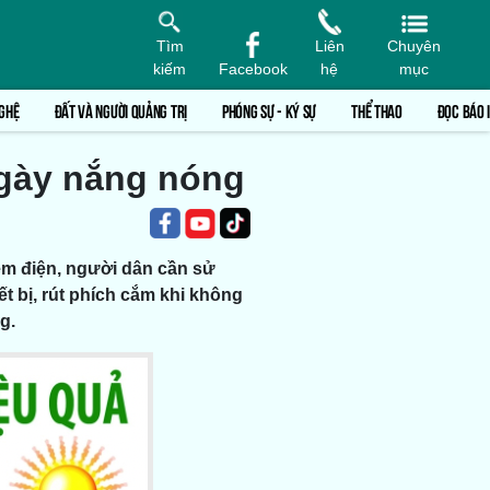
Tìm
Liên
Chuyên
kiếm
Facebook
hệ
mục
GHỆ
ĐẤT VÀ NGƯỜI QUẢNG TRỊ
PHÓNG SỰ - KÝ SỰ
THỂ THAO
ĐỌC BÁO 
ngày nắng nóng
ệm điện, người dân cần sử
t bị, rút phích cắm khi không
g.