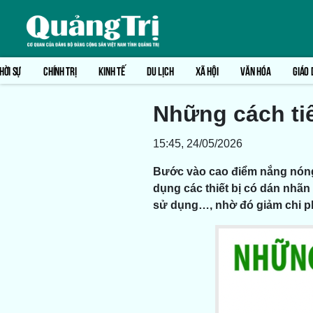
HỜI SỰ
CHÍNH TRỊ
KINH TẾ
DU LỊCH
XÃ HỘI
VĂN HÓA
GIÁO 
Những cách ti
15:45, 24/05/2026
Bước vào cao điểm nắng nóng,
dụng các thiết bị có dán nhãn
sử dụng…, nhờ đó giảm chi ph