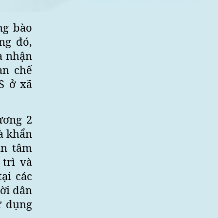
ng bào
ng đó,
và nhận
ạn chế
S ở xã
ương 2
à khẩn
an tâm
trì và
ại các
ười dân
ử dụng