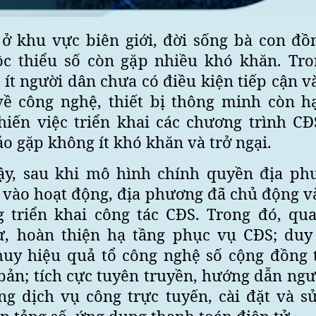
 ở khu vực biên giới, đời sống bà con đồ
ộc thiểu số còn gặp nhiều khó khăn. Tro
ít người dân chưa có điều kiện tiếp cận 
về công nghệ, thiết bị thông minh còn h
hiến việc triển khai các chương trình CĐ
o gặp không ít khó khăn và trở ngại.
ậy, sau khi mô hình chính quyền địa ph
i vào hoạt động, địa phương đã chủ động v
g triển khai công tác CĐS. Trong đó, qu
ư, hoàn thiện hạ tầng phục vụ CĐS; duy 
huy hiệu quả tổ công nghệ số cộng đồng t
bản; tích cực tuyên truyền, hướng dẫn ng
ng dịch vụ công trực tuyến, cài đặt và s