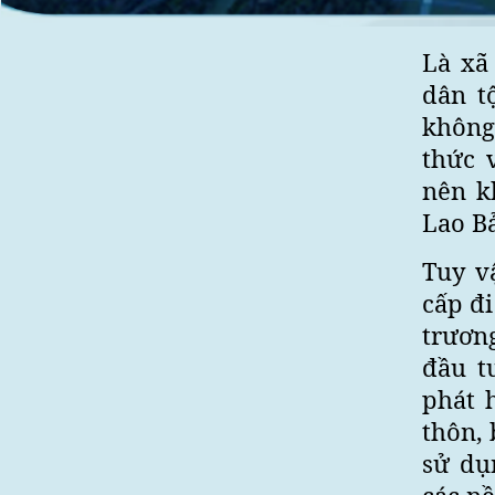
Là xã
dân t
không 
thức 
nên k
Lao Bả
Tuy v
cấp đ
trươn
đầu t
phát 
thôn, 
sử dụ