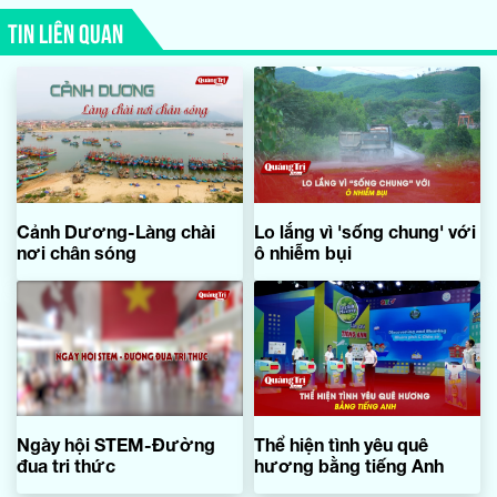
TIN LIÊN QUAN
Cảnh Dương-Làng chài
Lo lắng vì 'sống chung' với
nơi chân sóng
ô nhiễm bụi
Ngày hội STEM-Đường
Thể hiện tình yêu quê
đua tri thức
hương bằng tiếng Anh