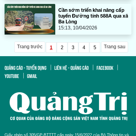
Cần sớm triển khai nâng cấp
tuyến Đường tỉnh 588A qua xã
Ba Lòng
15:13, 10/04/2026
Trang trước
Trang sau
1
2
3
4
5
QUẢNG CÁO - TUYỂN DỤNG
LIÊN HỆ - QUẢNG CÁO
FACEBOOK
YOUTUBE
GMAIL
Giấy phép số 305/GP-BTTTT cấp ngày 15/6/2022 của Bộ Thông tin và