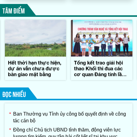
TÂM ĐIỂM
Hết thời hạn thực hiện,
Tổng kết trao giải hội
dự án vẫn chưa được
thao Khối thi đua các
bàn giao mặt bằng
cơ quan Đảng tỉnh lần
thứ II-năm 2026
ĐỌC NHIỀU
Ban Thường vụ Tỉnh ủy công bố quyết định về công
tác cán bộ
Đồng chí Chủ tịch UBND tỉnh thăm, động viên lực
lượng tìm kiếm, quy tập hài cốt liệt sĩ tại khu vực