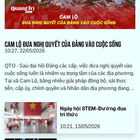
CAM LỘ ĐƯA NGHỊ QUYẾT CỦA ĐẢNG VÀO CUỘC SỐNG
10:27, 22/05/2026
QTO - Sau đại hội Đảng các cấp, việc đưa nghị quyết vào
cuộc sống luôn là nhiệm vụ trọng tâm của các địa phương.
Tại xã Cam Lộ, bằng nhiều giải pháp đồng bộ, sát thực
tiễn, cấp ủy, chính quyền và Nhân dân địa phương đang
chung sức, đồng lòng biến những mục tiêu trong nghị
quyết thành những kết quả cụ thể, tạo chuyển biến rõ nét
Ngày hội STEM-Đường đua
trên các lĩnh vực kinh tế, văn hóa, xã hội và xây dựng nông
tri thức
thôn mới.
10:21, 13/05/2026