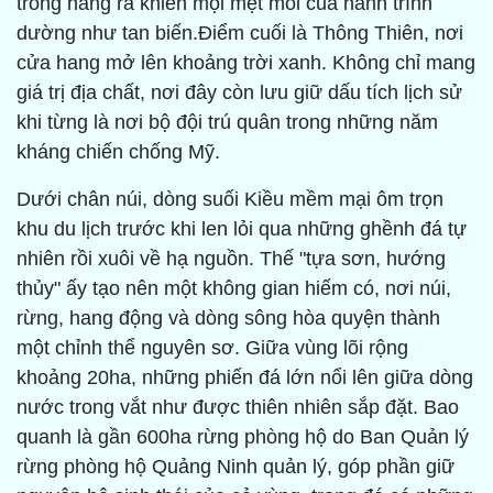
trong hang ra khiến mọi mệt mỏi của hành trình
dường như tan biến.Điểm cuối là Thông Thiên, nơi
cửa hang mở lên khoảng trời xanh. Không chỉ mang
giá trị địa chất, nơi đây còn lưu giữ dấu tích lịch sử
khi từng là nơi bộ đội trú quân trong những năm
kháng chiến chống Mỹ.
Dưới chân núi, dòng suối Kiều mềm mại ôm trọn
khu du lịch trước khi len lỏi qua những ghềnh đá tự
nhiên rồi xuôi về hạ nguồn. Thế "tựa sơn, hướng
thủy" ấy tạo nên một không gian hiếm có, nơi núi,
rừng, hang động và dòng sông hòa quyện thành
một chỉnh thể nguyên sơ. Giữa vùng lõi rộng
khoảng 20ha, những phiến đá lớn nổi lên giữa dòng
nước trong vắt như được thiên nhiên sắp đặt. Bao
quanh là gần 600ha rừng phòng hộ do Ban Quản lý
rừng phòng hộ Quảng Ninh quản lý, góp phần giữ