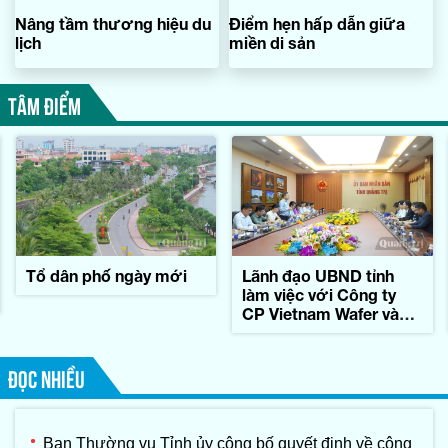
Nâng tầm thương hiệu du
Điểm hẹn hấp dẫn giữa
lịch
miền di sản
TÂM ĐIỂM
Tổ dân phố ngày mới
Lãnh đạo UBND tỉnh
làm việc với Công ty
CP Vietnam Wafer và
Tập đoàn Konematsu
Corporation (Nhật Bản)
ĐỌC NHIỀU
Ban Thường vụ Tỉnh ủy công bố quyết định về công