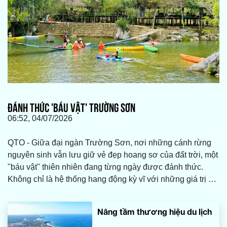
ĐÁNH THỨC 'BÁU VẬT' TRƯỜNG SƠN
06:52, 04/07/2026
QTO - Giữa đại ngàn Trường Sơn, nơi những cánh rừng
nguyên sinh vẫn lưu giữ vẻ đẹp hoang sơ của đất trời, một
"báu vật" thiên nhiên đang từng ngày được đánh thức.
Không chỉ là hệ thống hang động kỳ vĩ với những giá trị địa
chất độc đáo, Khu du lịch sinh thái Sơn Kiều còn là câu
chuyện về sự đổi thay trong cách ứng xử với rừng.
Nâng tầm thương hiệu du lịch