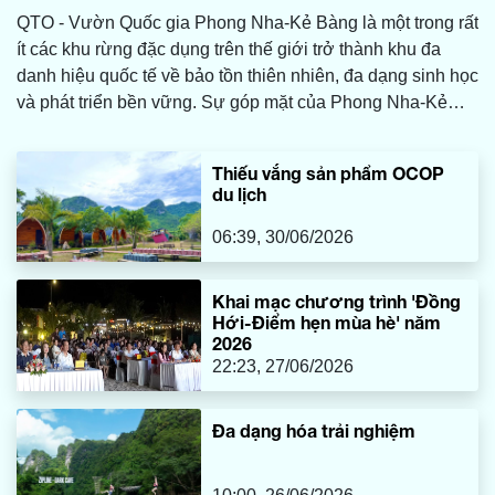
QTO - Vườn Quốc gia Phong Nha-Kẻ Bàng là một trong rất
ít các khu rừng đặc dụng trên thế giới trở thành khu đa
danh hiệu quốc tế về bảo tồn thiên nhiên, đa dạng sinh học
và phát triển bền vững. Sự góp mặt của Phong Nha-Kẻ
Bàng trên bản đồ các khu đa danh hiệu quốc tế đã mở ra
cơ hội mới cho du lịch Phong Nha-Kẻ Bàng vươn tầm thế
Thiếu vắng sản phẩm OCOP
giới từ khát vọng phát triển xanh.
du lịch
06:39, 30/06/2026
Khai mạc chương trình 'Đồng
Hới-Điểm hẹn mùa hè' năm
2026
22:23, 27/06/2026
Đa dạng hóa trải nghiệm