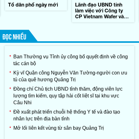
Tổ dân phố ngày mới
Lãnh đạo UBND tỉnh
làm việc với Công ty
CP Vietnam Wafer và
Tập đoàn Konematsu
Corporation (Nhật Bản)
ĐỌC NHIỀU
Ban Thường vụ Tỉnh ủy công bố quyết định về công
tác cán bộ
Kỳ vĩ Quận công Nguyễn Văn Tường-người con ưu
tú của quê hương Quảng Trị
Đồng chí Chủ tịch UBND tỉnh thăm, động viên lực
lượng tìm kiếm, quy tập hài cốt liệt sĩ tại khu vực
Câu Nhi
Đề xuất phát triển chuỗi hệ thống Y tế và đào tạo
nhân lực trên địa bàn tỉnh
Mở lối liên kết vùng từ sân bay Quảng Trị