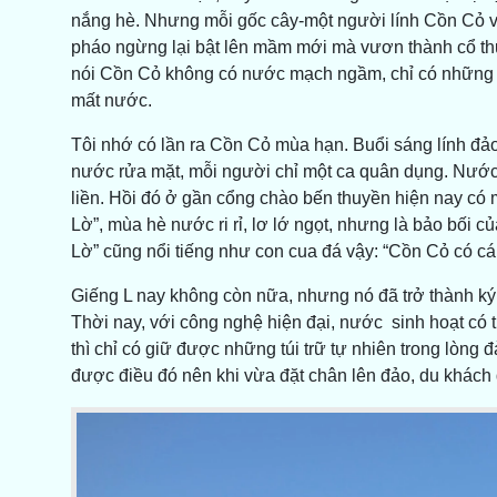
nắng hè. Nhưng mỗi gốc cây-một người lính Cồn Cỏ vẫ
pháo ngừng lại bật lên mầm mới mà vươn thành cổ t
nói Cồn Cỏ không có nước mạch ngầm, chỉ có những tú
mất nước.
Tôi nhớ có lần ra Cồn Cỏ mùa hạn. Buổi sáng lính đảo 
nước rửa mặt, mỗi người chỉ một ca quân dụng. Nước 
liền. Hồi đó ở gần cổng chào bến thuyền hiện nay có m
Lờ”, mùa hè nước ri rỉ, lơ lớ ngọt, nhưng là bảo bối 
Lờ” cũng nổi tiếng như con cua đá vậy: “Cồn Cỏ có cái
Giếng L nay không còn nữa, nhưng nó đã trở thành ký
Thời nay, với công nghệ hiện đại, nước sinh hoạt có
thì chỉ có giữ được những túi trữ tự nhiên trong lòng
được điều đó nên khi vừa đặt chân lên đảo, du khách