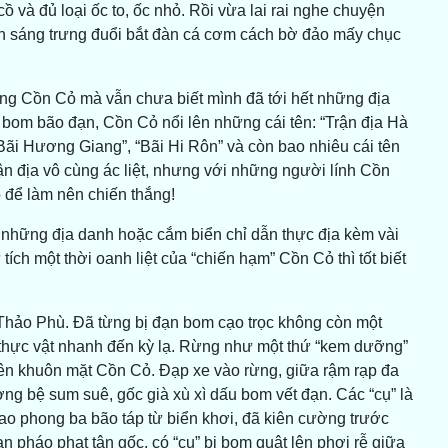
và đủ loại ốc to, ốc nhỏ. Rồi vừa lai rai nghe chuyện
n sáng trưng đuổi bắt đàn cá cơm cách bờ đảo mấy chục
ng Cồn Cỏ mà vẫn chưa biết mình đã tới hết những địa
bom bão đạn, Cồn Cỏ nổi lên những cái tên: “Trận địa Hà
Bãi Hương Giang”, “Bãi Hi Rôn” và còn bao nhiêu cái tên
n địa vô cùng ác liệt, nhưng với những người lính Cồn
 để làm nên chiến thắng!
những địa danh hoặc cắm biển chỉ dẫn thực địa kèm vài
 tích một thời oanh liệt của “chiến hạm” Cồn Cỏ thì tốt biết
hảo Phù. Đã từng bị đạn bom cạo trọc không còn một
thực vật nhanh đến kỳ lạ. Rừng như một thứ “kem dưỡng”
ên khuôn mặt Cồn Cỏ. Đạp xe vào rừng, giữa rậm rạp đa
ng bệ sum suê, gốc già xù xì dấu bom vết đạn. Các “cụ” là
o phong ba bão táp từ biển khơi, đã kiên cường trước
 pháo phạt tận gốc, có “cụ” bị bom quật lên phơi rễ giữa