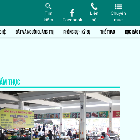
Tìm
Liên
Chuyên
kiếm
Facebook
hệ
mục
GHỆ
ĐẤT VÀ NGƯỜI QUẢNG TRỊ
PHÓNG SỰ - KÝ SỰ
THỂ THAO
ĐỌC BÁO 
ẨM THỰC