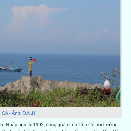
 Cỏ - Ảnh: Đ.N.H
sự. Nhập ngũ từ 1992, đóng quân trên Cồn Cỏ, rồi trưởng