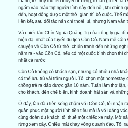
thành, từ thủy thủ lên thuyền trưởng, từ tàu gỗ lên tà
ngấm vào máu thịt người lính này đến nỗi, khi chính 
đến, hoạt động được một thời gian thì bỏ cuộc. Thế m
liên kết, sau đối tác nản chí thoái lui, nhưng Nam vẫn 
Và chiếc tàu Chín Nghĩa Quảng Trị của công ty gia đì
hiện đại nhất của tuyến du lịch Cồn Cỏ. Nam mê Cồn C
chuyện về Cồn Cỏ từ thời chiến tranh đến những nghiê
năm ra - vào Cồn Cỏ, nếu có một cuộc bình chọn thì c
nhất cả nước.
Cồn Cỏ không có khách sạn, nhưng có nhiều nhà khá
có thể lưu trú vài trăm người. Tôi chọn một homestay 
chồng trẻ ra đảo được gần 10 năm. Tuấn làm thợ lặn,
cho khách, đến chế biến, kinh doanh hải sản và nhữn
Ở đây, lần đầu tiên sống chậm với Cồn Cỏ, tôi nhận 
quân phục một người lính tiền tiêu mà là với dáng vóc 
cùng đoàn du khách, tôi thuê một chiếc xe máy. Mờ sán
rừng xem cây. Chiều mát chạy vòng quanh đảo. Tối r