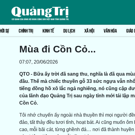
HỜI SỰ
CHÍNH TRỊ
KINH TẾ
DU LỊCH
XÃ HỘI
VĂN HÓA
GIÁO 
Mùa đi Cồn Cỏ...
07:07, 20/06/2026
QTO - Bữa ấy trời đã sang thu, nghĩa là đã qua mù
đầu. Thế mà chiếc thuyền gỗ 33 sức ngựa vẫn nhổ
tiếng đồng hồ xô lắc ngả nghiêng, nó cũng cập đ
của lãnh đạo Quảng Trị sau ngày tỉnh mới tái lập mấ
Cồn Cỏ.
Tôi nhớ chuyến ấy ngoài nhà thuyền thì mọi người đều 
đảo, tất thảy đều tươi tỉnh, hoạt bát. Ai cũng muốn ôm b
cao, mỗi bãi cát, từng ghềnh đá… nơi đã thành huyền