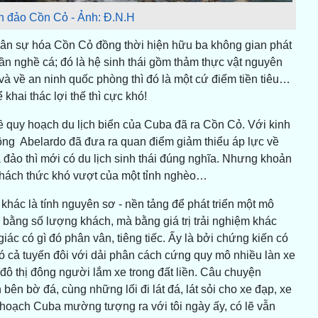
ên đảo Cồn Cỏ - Ảnh: Đ.N.H
dân sự hóa Cồn Cỏ đồng thời hiện hữu ba không gian phát
 cần nghề cá; đó là hệ sinh thái gồm thảm thực vật nguyên
và về an ninh quốc phòng thì đó là một cứ điểm tiền tiêu…
khai thác lợi thế thì cực khó!
 quy hoạch du lịch biển của Cuba đã ra Cồn Cỏ. Với kinh
ông Abelardo đã đưa ra quan điểm giảm thiểu áp lực về
 đảo thì mới có du lịch sinh thái đúng nghĩa. Nhưng khoản
à thách thức khó vượt của một tỉnh nghèo…
khác là tính nguyên sơ - nền tảng để phát triển một mô
nh bằng số lượng khách, mà bằng giá trị trải nghiệm khác
iác có gì đó phân vân, tiêng tiếc. Ấy là bởi chứng kiến có
ó cả tuyến đôi với dải phân cách cứng quy mô nhiều làn xe
 đô thị đông người lắm xe trong đất liền. Câu chuyện
n bờ đá, cùng những lối đi lát đá, lát sỏi cho xe đạp, xe
 hoạch Cuba mường tượng ra với tôi ngày ấy, có lẽ vẫn