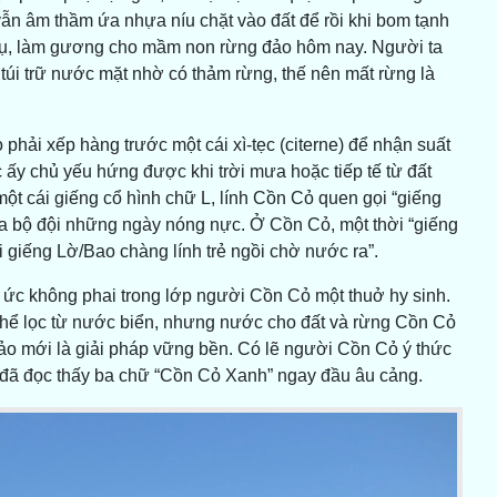
n âm thầm ứa nhựa níu chặt vào đất để rồi khi bom tạnh
hụ, làm gương cho mầm non rừng đảo hôm nay. Người ta
i trữ nước mặt nhờ có thảm rừng, thế nên mất rừng là
phải xếp hàng trước một cái xì-tẹc (citerne) để nhận suất
ấy chủ yếu hứng được khi trời mưa hoặc tiếp tế từ đất
ột cái giếng cổ hình chữ L, lính Cồn Cỏ quen gọi “giếng
của bộ đội những ngày nóng nực. Ở Cồn Cỏ, một thời “giếng
 giếng Lờ/Bao chàng lính trẻ ngồi chờ nước ra”.
 ức không phai trong lớp người Cồn Cỏ một thuở hy sinh.
 thể lọc từ nước biển, nhưng nước cho đất và rừng Cồn Cỏ
 đảo mới là giải pháp vững bền. Có lẽ người Cồn Cỏ ý thức
 đã đọc thấy ba chữ “Cồn Cỏ Xanh” ngay đầu âu cảng.