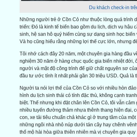
Du khách check-in tr
Những người trẻ ở Cồn Cỏ như thuộc lòng quá trình 
triển: Đó là kinh tế biển bao gồm du lịch, dịch vụ hậu
sinh, hệ san hô quý hiếm cùng sự dạng sinh học biển 
Và họ cũng hiểu rằng những lợi thế cực lớn, nhưng để 
Tôi nhớ cách đây 20 năm, một chuyên gia hàng đầu về
nghiệm 30 năm ở hàng chục quốc gia biển nhiệt đới, 
người và mật độ công trình để giữ chất nguyên sơ của
đầu tư ước tính ít nhất phải gần 30 triệu USD. Quả l
Người ta nói lợi thế của Cồn Cỏ so với nhiều hòn đảo 
hình du lịch sinh thái có tính đặc thù, không cạnh tra
biệt. Thế nhưng khi đặt chân lên Cồn Cỏ, tôi vẫn cảm g
nhiều tuyến đường thảm nhựa thênh thang hiện đại, c
con, xe tải tiêu chuẩn chả khác gì ở trung tâm của một
những ngôi nhà nhỏ núp dưới tán cây hay chênh vênh bê
thổ mộ hài hòa giữa thiên nhiên mà vị chuyên gia quy