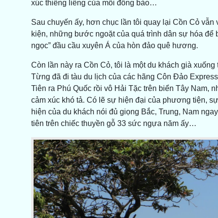
xúc thiêng liêng của mỗi đồng bào…
Sau chuyến ấy, hơn chục lần tôi quay lại Cồn Cỏ vẫn
kiện, những bước ngoặt của quá trình dân sự hóa để 
ngọc” đầu cầu xuyên Á của hòn đảo quê hương.
Còn lần này ra Cồn Cỏ, tôi là một du khách già xuống
Từng đã đi tàu du lịch của các hãng Côn Đảo Express
Tiên ra Phú Quốc rồi vô Hải Tặc trên biển Tây Nam, 
cảm xúc khó tả. Có lẽ sự hiện đại của phương tiện, s
hiện của du khách nói đủ giọng Bắc, Trung, Nam ngay
tiên trên chiếc thuyền gỗ 33 sức ngựa năm ấy…