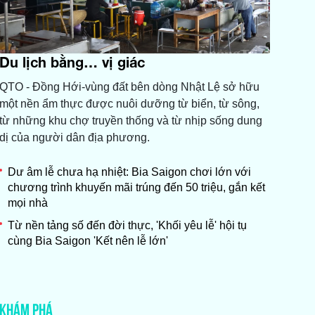
Du lịch bằng… vị giác
QTO - Đồng Hới-vùng đất bên dòng Nhật Lệ sở hữu
một nền ẩm thực được nuôi dưỡng từ biển, từ sông,
từ những khu chợ truyền thống và từ nhịp sống dung
dị của người dân địa phương.
Dư âm lễ chưa hạ nhiệt: Bia Saigon chơi lớn với
chương trình khuyến mãi trúng đến 50 triệu, gắn kết
mọi nhà
Từ nền tảng số đến đời thực, 'Khối yêu lễ' hội tụ
cùng Bia Saigon 'Kết nên lễ lớn'
KHÁM PHÁ