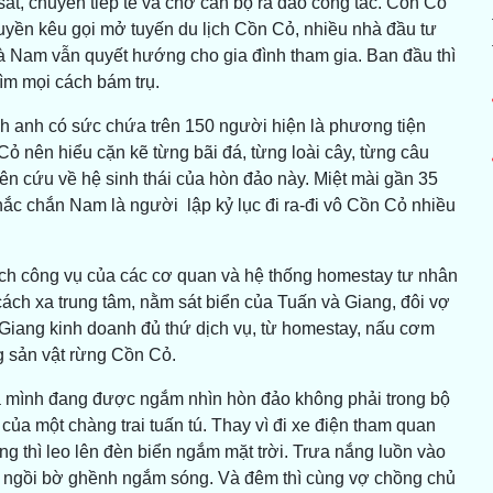
u sắt, chuyên tiếp tế và chở cán bộ ra đảo công tác. Cồn Cỏ
quyền kêu gọi mở tuyến du lịch Cồn Cỏ, nhiều nhà đầu tư
à Nam vẫn quyết hướng cho gia đình tham gia. Ban đầu thì
tìm mọi cách bám trụ.
nh anh có sức chứa trên 150 người hiện là phương tiện
ỏ nên hiểu cặn kẽ từng bãi đá, từng loài cây, từng câu
n cứu về hệ sinh thái của hòn đảo này. Miệt mài gần 35
hắc chắn Nam là người lập kỷ lục đi ra-đi vô Cồn Cỏ nhiều
ch công vụ của các cơ quan và hệ thống homestay tư nhân
cách xa trung tâm, nằm sát biển của Tuấn và Giang, đôi vợ
 Giang kinh doanh đủ thứ dịch vụ, từ homestay, nấu cơm
g sản vật rừng Cồn Cỏ.
ra mình đang được ngắm nhìn hòn đảo không phải trong bộ
của một chàng trai tuấn tú. Thay vì đi xe điện tham quan
g thì leo lên đèn biển ngắm mặt trời. Trưa nắng luồn vào
a ngồi bờ ghềnh ngắm sóng. Và đêm thì cùng vợ chồng chủ