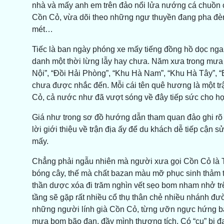
nhà và mấy anh em trên đảo nổi lửa nướng cá chuồn cồ 
Cồn Cỏ, vừa dõi theo những ngư thuyền đang pha đè
mét…
Tiếc là ban ngày phóng xe mấy tiếng đồng hồ dọc nga
danh một thời lừng lẫy hay chưa. Năm xưa trong mưa 
Nội”, “Đồi Hải Phòng”, “Khu Hà Nam”, “Khu Hà Tây”, “
chưa được nhắc đến. Mỗi cái tên quê hương là một trậ
Cỏ, cả nước như đã vượt sóng về đây tiếp sức cho họ
Giá như trong sơ đồ hướng dẫn tham quan đảo ghi rõ 
lời giới thiệu về trận địa ấy để du khách dễ tiếp cận sử
mấy.
Chẳng phải ngẫu nhiên mà người xưa gọi Cồn Cỏ là T
bóng cây, thế mà chất bazan màu mỡ phục sinh thảm 
thần dược xóa đi trăm nghìn vết sẹo bom nham nhở tr
tầng sẽ gặp rất nhiều cổ thụ thân chẻ nhiều nhánh đườ
những người lính già Cồn Cỏ, từng ưỡn ngực hứng ba
mưa bom bão đạn, đầy mình thương tích. Có “cụ” bị đạn