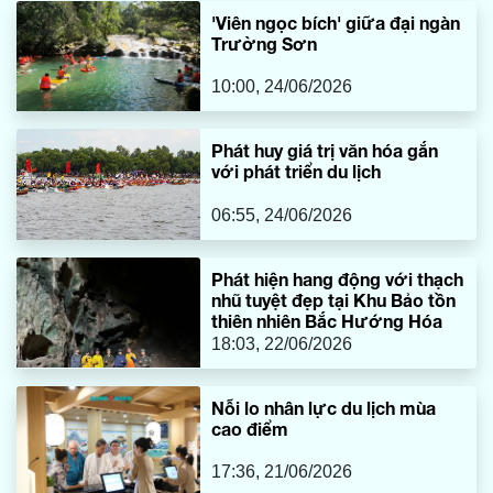
bá, ứng dụng công nghệ và phát triển thêm các sản phẩm
'Viên ngọc bích' giữa đại ngàn
dịch vụ mới nhằm đáp ứng nhu cầu ngày càng đa dạng
Trường Sơn
của du khách.
10:00, 24/06/2026
Phát huy giá trị văn hóa gắn
với phát triển du lịch
06:55, 24/06/2026
Phát hiện hang động với thạch
nhũ tuyệt đẹp tại Khu Bảo tồn
thiên nhiên Bắc Hướng Hóa
18:03, 22/06/2026
Nỗi lo nhân lực du lịch mùa
cao điểm
17:36, 21/06/2026