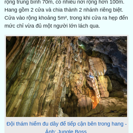
rộng trung bình 70m, có nhiều nơi rộng hơn 100m.
Hang gồm 2 cửa và chia thành 2 nhánh riêng biệt.
Cửa vào rộng khoảng 5m², trong khi cửa ra hẹp đến
mức chỉ vừa đủ một người lớn lách qua.
Đội thám hiểm đu dây để tiếp cận bên trong hang -
Ảnh: Jungle Boss