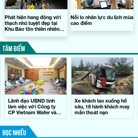
Phát hiện hang động với
Nỗi lo nhân lực du lịch mùa
thạch nhũ tuyệt đẹp tại
cao điểm
Khu Bảo tồn thiên nhiên
Bắc Hướng Hóa
TÂM ĐIỂM
Lãnh đạo UBND tỉnh
Xe khách lao xuống hố
làm việc với Công ty
sâu, 18 hành khách may
CP Vietnam Wafer và
mắn thoát nạn
Tập đoàn Konematsu
Corporation (Nhật Bản)
ĐỌC NHIỀU