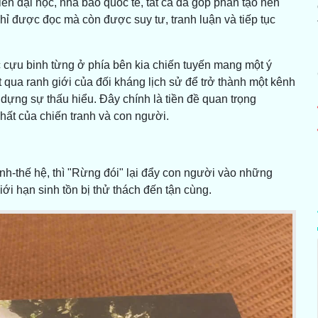
 đại học, nhà báo quốc tế, tất cả đã góp phần tạo nên
hỉ được đọc mà còn được suy tư, tranh luận và tiếp tục
 cựu binh từng ở phía bên kia chiến tuyến mang một ý
 qua ranh giới của đối kháng lịch sử để trở thành một kênh
dựng sự thấu hiểu. Đây chính là tiền đề quan trọng
chất của chiến tranh và con người.
ình-thế hệ, thì "Rừng đói" lại đẩy con người vào những
ới hạn sinh tồn bị thử thách đến tận cùng.