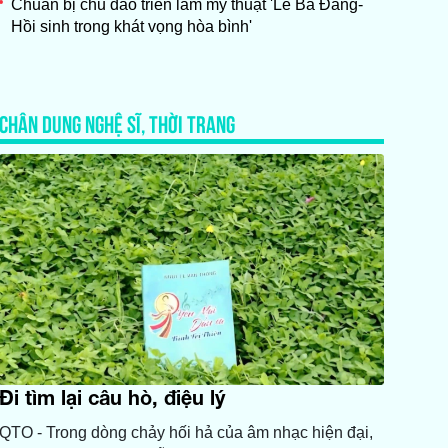
Chuẩn bị chu đáo triển lãm mỹ thuật 'Lê Bá Đảng-
Hồi sinh trong khát vọng hòa bình'
CHÂN DUNG NGHỆ SĨ, THỜI TRANG
Đi tìm lại câu hò, điệu lý
QTO - Trong dòng chảy hối hả của âm nhạc hiện đại,