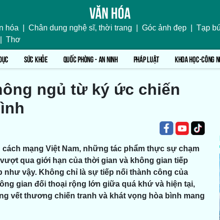
Văn hóa
n hóa
|
Chân dung nghệ sĩ, thời trang
|
Góc ảnh đẹp
|
Tạp bú
|
Thơ
DỤC
SỨC KHỎE
QUỐC PHÒNG - AN NINH
PHÁP LUẬT
KHOA HỌC-CÔNG N
hông ngủ từ ký ức chiến
bình
nh cách mạng Việt Nam, những tác phẩm thực sự chạm
vượt qua giới hạn của thời gian và không gian tiếp
 như vậy. Không chỉ là sự tiếp nối thành công của
ng gian đối thoại rộng lớn giữa quá khứ và hiện tại,
ng vết thương chiến tranh và khát vọng hòa bình mang