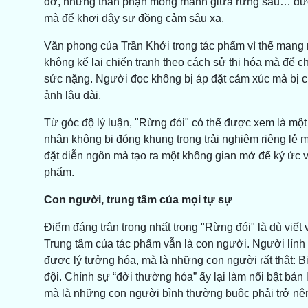
dở, những thân phận mong manh giữa rừng sâu… được 
mà để khơi dậy sự đồng cảm sâu xa.
Văn phong của Trần Khởi trong tác phẩm vì thế mang m
không kể lại chiến tranh theo cách sử thi hóa mà để cho
sức nặng. Người đọc không bị áp đặt cảm xúc mà bị c
ảnh lâu dài.
Từ góc độ lý luận, "Rừng đói" có thể được xem là một 
nhân không bị đóng khung trong trải nghiệm riêng lẻ
đặt diễn ngôn mà tạo ra một không gian mở để ký ức v
phẩm.
Con người, trung tâm của mọi tự sự
Điểm đáng trân trọng nhất trong "Rừng đói" là dù viết v
Trung tâm của tác phẩm vẫn là con người. Người lính
được lý tưởng hóa, mà là những con người rất thật: Bi
đội. Chính sự “đời thường hóa” ấy lại làm nổi bật bả
mà là những con người bình thường buộc phải trở nên