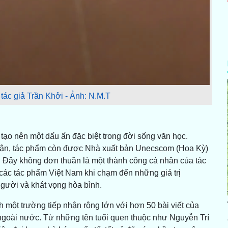
tác giả Trần Khởi - Ảnh: N.M.T
 tạo nên một dấu ấn đặc biệt trong đời sống văn học.
hận, tác phẩm còn được Nhà xuất bản Unecscom (Hoa Kỳ)
. Đây không đơn thuần là một thành công cá nhân của tác
các tác phẩm Việt Nam khi chạm đến những giá trị
người và khát vọng hòa bình.
 một trường tiếp nhận rộng lớn với hơn 50 bài viết của
 ngoài nước. Từ những tên tuổi quen thuộc như Nguyễn Trí