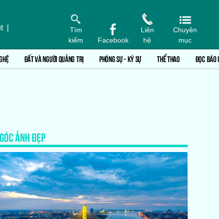
t
|
Tìm
Liên
Chuyên
kiếm
Facebook
hệ
mục
GHỆ
ĐẤT VÀ NGƯỜI QUẢNG TRỊ
PHÓNG SỰ - KÝ SỰ
THỂ THAO
ĐỌC BÁO 
GÓC ẢNH ĐẸP