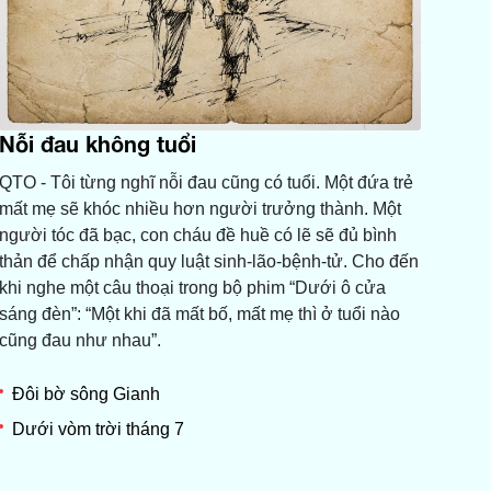
Nỗi đau không tuổi
QTO - Tôi từng nghĩ nỗi đau cũng có tuổi. Một đứa trẻ
mất mẹ sẽ khóc nhiều hơn người trưởng thành. Một
người tóc đã bạc, con cháu đề huề có lẽ sẽ đủ bình
thản để chấp nhận quy luật sinh-lão-bệnh-tử. Cho đến
khi nghe một câu thoại trong bộ phim “Dưới ô cửa
sáng đèn”: “Một khi đã mất bố, mất mẹ thì ở tuổi nào
cũng đau như nhau”.
Đôi bờ sông Gianh
Dưới vòm trời tháng 7