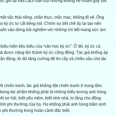
ghi lại một cách trần trụi nhưng không hề nhằm gây sốc
ột sắc thái riêng, chân thực, mộc mạc, không tô vẽ. Ông
 ký ức tự cất tiếng nói. Chính sự tiết chế ấy lại tạo nên
uốn vào dòng trải nghiệm với những chi tiết mang sức ám
biểu hiện tiêu biểu của “văn học ký ức”. Ở đó, ký ức cá
 mà được nâng lên thành ký ức cộng đồng. Tác giả không áp
ận động, từ đó tăng cường độ tin cậy và chiều sâu cho tác
ề chiến tranh, tác giả không đặt chiến tranh ở trung tâm.
 trong tác phẩm không phải là những biểu tượng anh hùng
ết sợ hãi, biết yếu mềm, biết nhớ nhà, lo lắng cho đồng
n lĩnh phi thường của họ. Họ không phải anh hùng bẩm sinh
 phi thường trong hoàn cảnh đặc biệt.