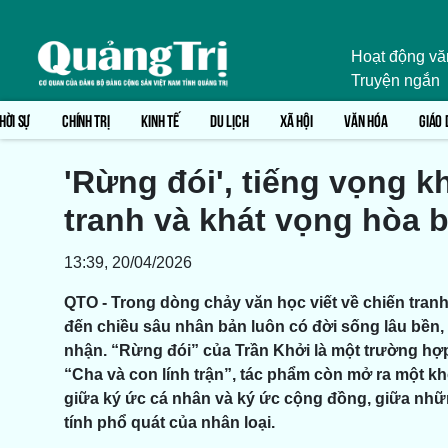
Hoạt động vă
Truyện ngắn
HỜI SỰ
CHÍNH TRỊ
KINH TẾ
DU LỊCH
XÃ HỘI
VĂN HÓA
GIÁO 
'Rừng đói', tiếng vọng k
tranh và khát vọng hòa 
13:39, 20/04/2026
QTO - Trong dòng chảy văn học viết về chiến tra
đến chiều sâu nhân bản luôn có đời sống lâu bền, 
nhận. “Rừng đói” của Trần Khởi là một trường hợp
“Cha và con lính trận”, tác phẩm còn mở ra một khô
giữa ký ức cá nhân và ký ức cộng đồng, giữa nhữ
tính phổ quát của nhân loại.