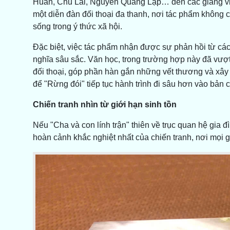
Huân, Chu Lai, Nguyễn Quang Lập… đến các giảng viên
một diễn đàn đối thoại đa thanh, nơi tác phẩm không c
sống trong ý thức xã hội.
Đặc biệt, việc tác phẩm nhận được sự phản hồi từ các
nghĩa sâu sắc. Văn học, trong trường hợp này đã vượt
đối thoại, góp phần hàn gắn những vết thương và xây 
để "Rừng đói" tiếp tục hành trình đi sâu hơn vào bản 
Chiến tranh nhìn từ giới hạn sinh tồn
Nếu "Cha và con lính trận" thiên về trục quan hệ gia đ
hoàn cảnh khắc nghiệt nhất của chiến tranh, nơi mọi gi