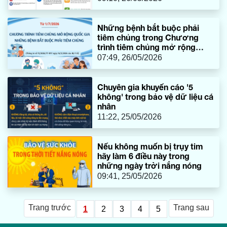
Những bệnh bắt buộc phải
tiêm chủng trong Chương
trình tiêm chủng mở rộng
quốc gia
07:49, 26/05/2026
Chuyên gia khuyến cáo '5
không' trong bảo vệ dữ liệu cá
nhân
11:22, 25/05/2026
Nếu không muốn bị trụy tim
hãy làm 6 điều này trong
những ngày trời nắng nóng
09:41, 25/05/2026
Trang trước
Trang sau
1
2
3
4
5