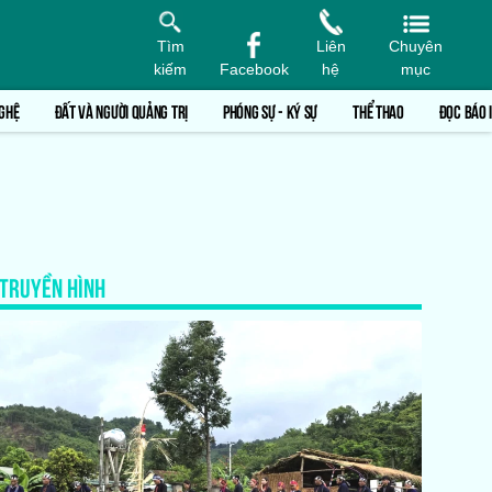
Tìm
Liên
Chuyên
kiếm
Facebook
hệ
mục
GHỆ
ĐẤT VÀ NGƯỜI QUẢNG TRỊ
PHÓNG SỰ - KÝ SỰ
THỂ THAO
ĐỌC BÁO 
TRUYỀN HÌNH