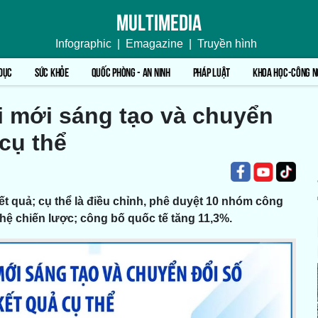
Multimedia
Infographic
|
Emagazine
|
Truyền hình
DỤC
SỨC KHỎE
QUỐC PHÒNG - AN NINH
PHÁP LUẬT
KHOA HỌC-CÔNG N
 mới sáng tạo và chuyển
 cụ thể
t quả; cụ thể là điều chỉnh, phê duyệt 10 nhóm công
ệ chiến lược; công bố quốc tế tăng 11,3%.