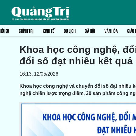
HỜI SỰ
CHÍNH TRỊ
KINH TẾ
DU LỊCH
XÃ HỘI
VĂN HÓA
GIÁO 
Khoa học công nghệ, đổi
đổi số đạt nhiều kết quả
16:13, 12/05/2026
Khoa học công nghệ và chuyển đổi số đạt nhiều kế
nghệ chiến lược trọng điểm, 30 sản phẩm công ngh