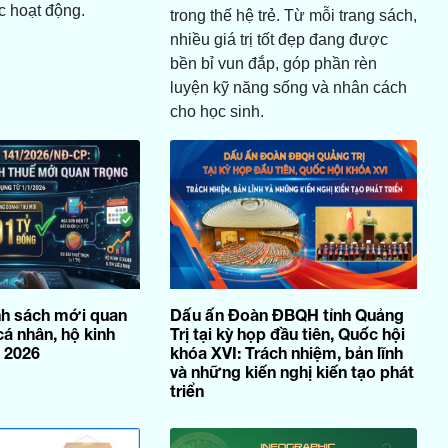
c hoạt động.
trong thế hệ trẻ. Từ mỗi trang sách,
nhiều giá trị tốt đẹp đang được
bền bỉ vun đắp, góp phần rèn
luyện kỹ năng sống và nhân cách
cho học sinh.
nh sách mới quan
Dấu ấn Đoàn ĐBQH tỉnh Quảng
cá nhân, hộ kinh
Trị tại kỳ họp đầu tiên, Quốc hội
 2026
khóa XVI: Trách nhiệm, bản lĩnh
và những kiến nghị kiến tạo phát
triển