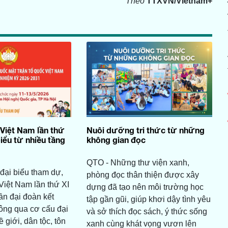
Theo
TTXVN/Vietnam+
Việt Nam lần thứ
Nuôi dưỡng tri thức từ những
biểu từ nhiều tầng
không gian đọc
QTO - Những thư viện xanh,
đại biểu tham dự,
phòng đọc thân thiện được xây
iệt Nam lần thứ XI
dựng đã tạo nên môi trường học
hần đại đoàn kết
tập gần gũi, giúp khơi dậy tình yêu
hông qua cơ cấu đại
và sở thích đọc sách, ý thức sống
 giới, dân tộc, tôn
xanh cùng khát vọng vươn lên