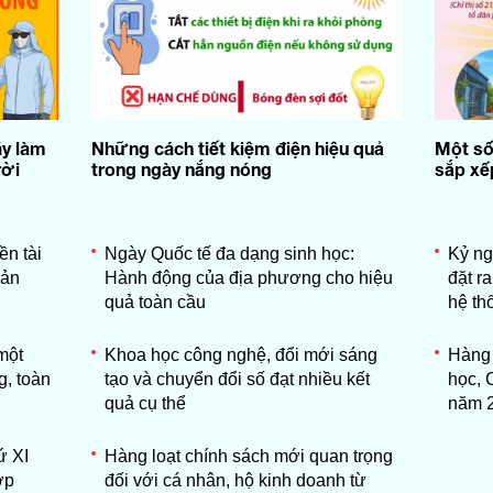
ãy làm
Những cách tiết kiệm điện hiệu quả
Một số
rời
trong ngày nắng nóng
sắp xếp
ền tài
Ngày Quốc tế đa dạng sinh học:
Kỷ ng
sản
Hành động của địa phương cho hiệu
đặt r
quả toàn cầu
hệ thố
một
Khoa học công nghệ, đổi mới sáng
Hàng 
g, toàn
tạo và chuyển đổi số đạt nhiều kết
học, 
quả cụ thể
năm 
ứ XI
Hàng loạt chính sách mới quan trọng
ớp
đối với cá nhân, hộ kinh doanh từ