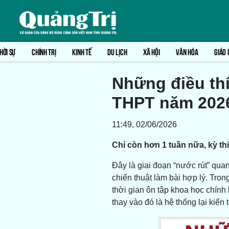
HỜI SỰ
CHÍNH TRỊ
KINH TẾ
DU LỊCH
XÃ HỘI
VĂN HÓA
GIÁO 
Những điều thí
THPT năm 202
11:49, 02/06/2026
Chỉ còn hơn 1 tuần nữa, kỳ th
Đây là giai đoạn “nước rút” quan
chiến thuật làm bài hợp lý. Trong
thời gian ôn tập khoa học chính 
thay vào đó là hệ thống lại kiến 