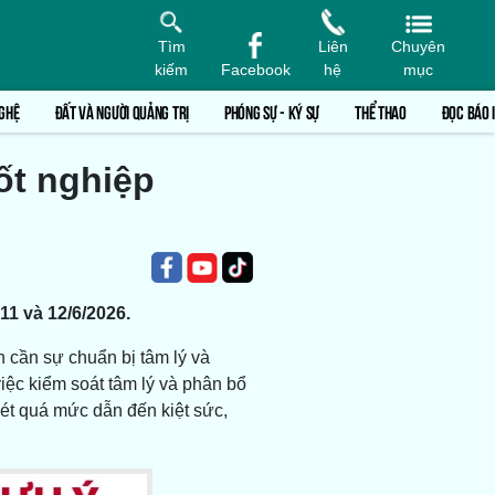
Tìm
Liên
Chuyên
kiếm
Facebook
hệ
mục
GHỆ
ĐẤT VÀ NGƯỜI QUẢNG TRỊ
PHÓNG SỰ - KÝ SỰ
THỂ THAO
ĐỌC BÁO 
tốt nghiệp
11 và 12/6/2026.
n cần sự chuẩn bị tâm lý và
 việc kiểm soát tâm lý và phân bổ
hét quá mức dẫn đến kiệt sức,