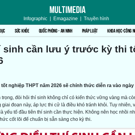
Multimedia
Infographic
|
Emagazine
|
Truyền hình
DỤC
SỨC KHỎE
QUỐC PHÒNG - AN NINH
PHÁP LUẬT
KHOA HỌC-CÔNG N
 sinh cần lưu ý trước kỳ thi 
6
i tốt nghiệp THPT năm 2026 sẽ chính thức diễn ra vào ngày 
 trọng, đòi hỏi thí sinh không chỉ có kiến thức vững vàng mà cò
 giai đoạn này, áp lực thi cử là điều khó tránh khỏi. Tuy nhiên,
là yếu tố đầu tiên thí sinh cần thực hiện. Không nên học nhồi n
thức cốt lõi để chuẩn bị sẵn sàng cho kỳ thi.