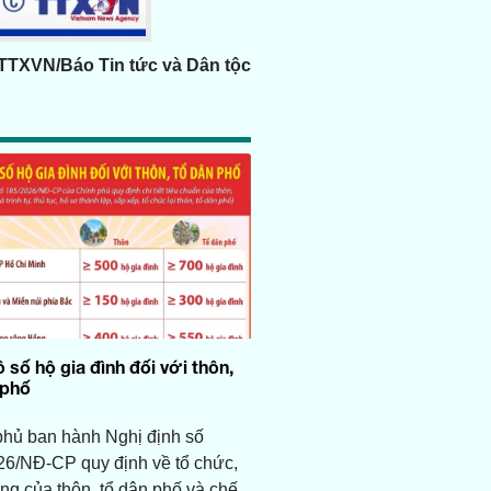
TTXVN/Báo Tin tức và Dân tộc
 số hộ gia đình đối với thôn,
 phố
phủ ban hành Nghị định số
26/NĐ-CP quy định về tổ chức,
ng của thôn, tổ dân phố và chế