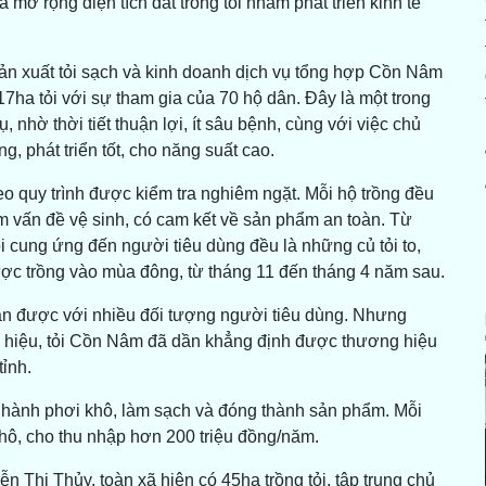
mở rộng diện tích đất trồng tỏi nhằm phát triển kinh tế
 xuất tỏi sạch và kinh doanh dịch vụ tổng hợp Cồn Nâm
7ha tỏi với sự tham gia của 70 hộ dân. Đây là một trong
nhờ thời tiết thuận lợi, ít sâu bệnh, cùng với việc chủ
, phát triển tốt, cho năng suất cao.
eo quy trình được kiểm tra nghiêm ngặt. Mỗi hộ trồng đều
 vấn đề vệ sinh, có cam kết về sản phẩm an toàn. Từ
 cung ứng đến người tiêu dùng đều là những củ tỏi to,
ợc trồng vào mùa đông, từ tháng 11 đến tháng 4 năm sau.
cận được với nhiều đối tượng người tiêu dùng. Nhưng
 hiệu, tỏi Cồn Nâm đã dần khẳng định được thương hiệu
tỉnh.
 hành phơi khô, làm sạch và đóng thành sản phẩm. Mỗi
khô, cho thu nhập hơn 200 triệu đồng/năm.
Thị Thủy, toàn xã hiện có 45ha trồng tỏi, tập trung chủ