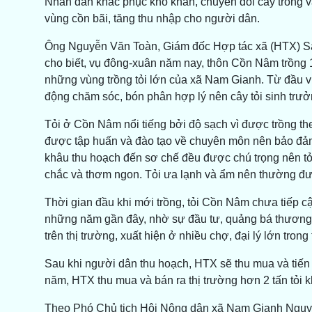
Nhân dân khắc phục khó khăn, chuyển đổi cây trồng và 
vùng cồn bãi, tăng thu nhập cho người dân.
Ông Nguyễn Văn Toàn, Giám đốc Hợp tác xã (HTX) Sản
cho biết, vụ đông-xuân năm nay, thôn Cồn Nâm trồng 1
những vùng trồng tỏi lớn của xã Nam Gianh. Từ đầu vụ, 
động chăm sóc, bón phân hợp lý nên cây tỏi sinh trưởng
Tỏi ở Cồn Nâm nổi tiếng bởi độ sạch vì được trồng th
được tập huấn và đào tạo về chuyên môn nên bảo đảm
khâu thu hoạch đến sơ chế đều được chú trọng nên tỏi
chắc và thơm ngon. Tỏi ưa lạnh và ẩm nên thường đư
Thời gian đầu khi mới trồng, tỏi Cồn Nâm chưa tiếp 
những năm gần đây, nhờ sự đầu tư, quảng bá thương
trên thị trường, xuất hiện ở nhiều chợ, đại lý lớn trong 
Sau khi người dân thu hoạch, HTX sẽ thu mua và tiến
năm, HTX thu mua và bán ra thị trường hơn 2 tấn tỏi 
Theo Phó Chủ tịch Hội Nông dân xã Nam Gianh Nguyễn 