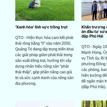
'Xanh hóa' lĩnh vực trồng trọt
Khẩn trương 
án đầu tư sửa
đập Phú Hải
QTO - Hiện thực hóa cam kết phát
thải ròng bằng “0” vào năm 2050,
QTO - Ngày 10
Quảng Trị đang tập trung triển khai
Mạnh Hùng, Ủ
các giải pháp giảm phát thải trong
vụ Tỉnh ủy, Bí
sản xuất trồng trọt, hướng tới xây
phường Đồng H
dựng nhãn hiệu nông sản “phát
các phòng, ban
thải thấp”, góp phần nâng cao giá
hiện trường để
trị và sức cạnh tranh của nông sản
đê ngăn mặn tr
địa phương.
(đập Phú Hải).