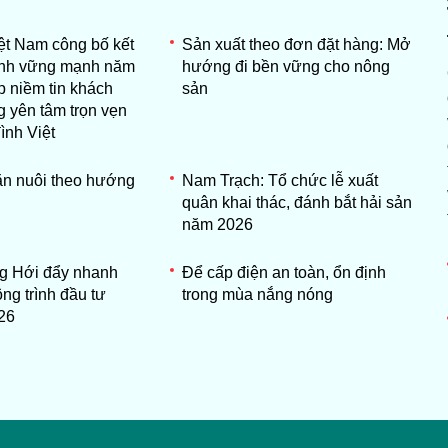
iệt Nam công bố kết
Sản xuất theo đơn đặt hàng: Mở
anh vững mạnh năm
hướng đi bền vững cho nông
p niềm tin khách
sản
 yên tâm trọn vẹn
ình Việt
hăn nuôi theo hướng
Nam Trạch: Tổ chức lễ xuất
quân khai thác, đánh bắt hải sản
năm 2026
 Hới đẩy nhanh
Để cấp điện an toàn, ổn định
ông trình đầu tư
trong mùa nắng nóng
26