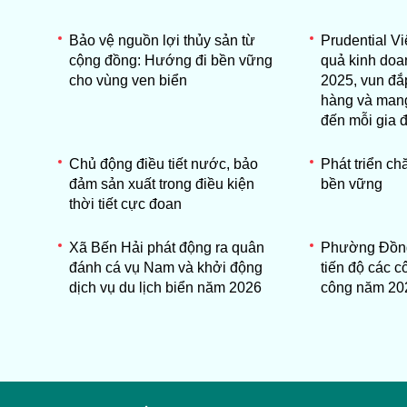
Bảo vệ nguồn lợi thủy sản từ
Prudential V
cộng đồng: Hướng đi bền vững
quả kinh do
cho vùng ven biển
2025, vun đắ
hàng và mang
đến mỗi gia đ
Chủ động điều tiết nước, bảo
Phát triển c
đảm sản xuất trong điều kiện
bền vững
thời tiết cực đoan
Xã Bến Hải phát động ra quân
Phường Đồng
đánh cá vụ Nam và khởi động
tiến độ các c
dịch vụ du lịch biển năm 2026
công năm 20