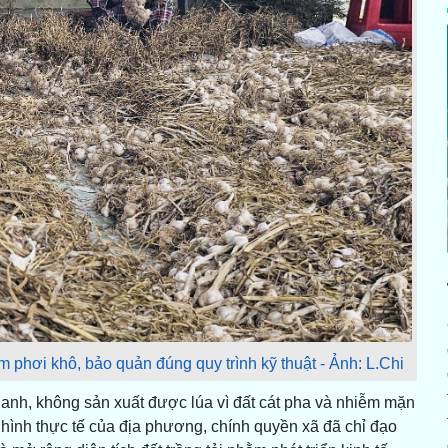
phơi khô, bảo quản đúng quy trình kỹ thuật - Ảnh: L.Chi
h, không sản xuất được lúa vì đất cát pha và nhiễm mặn
h hình thực tế của địa phương, chính quyền xã đã chỉ đạo