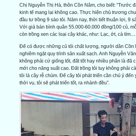
Chị Nguyễn Thị Hà, thôn Cồn Nâm, cho biết: “Trước đây
kinh tế mang lại không cao. Thực hiện chủ trương chuyể
đầu tư trồng 9 sào tỏi. Năm nay, thời tiết thuận lợi, 9 sà
Với giá bán bình quân 55.000-60.000 đồng/100 củ, mỗi s
còn trồng xen các loại cây khác, như: Lạc, ớt, cà tím
Để có được những củ tỏi chất lượng, người dân Cồn 
nghiêm ngặt quy trình sản xuất sạch. Anh Nguyễn Văn H
không phải cứ giống tốt, đất tốt hay nhiều phân là đã 
mới cho năng suất cao. Đất trồng tỏi tuy không phải c
tỏi là cây rễ chùm. Để cây tỏi phát triển cần chú ý đế
thời vụ, tỏi sẽ phát triển tốt, ra nhánh đều”.