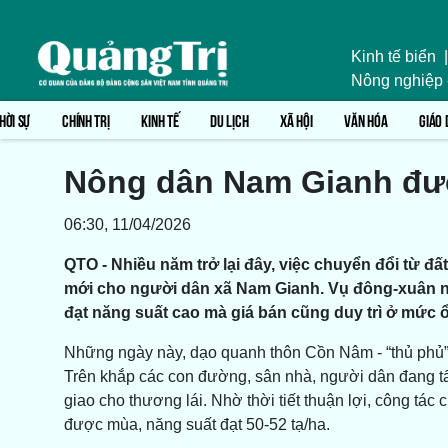
Kinh tế biển
|
Nông nghiệp
HỜI SỰ
CHÍNH TRỊ
KINH TẾ
DU LỊCH
XÃ HỘI
VĂN HÓA
GIÁO 
Nông dân Nam Gianh đư
06:30, 11/04/2026
QTO - Nhiều năm trở lại đây, việc chuyển đổi từ đấ
mới cho người dân xã Nam Gianh. Vụ đông-xuân năm
đạt năng suất cao mà giá bán cũng duy trì ở mức ổ
Những ngày này, dạo quanh thôn Cồn Nâm - “thủ phủ” 
Trên khắp các con đường, sân nhà, người dân đang tất
giao cho thương lái. Nhờ thời tiết thuận lợi, công tá
được mùa, năng suất đạt 50-52 tạ/ha.