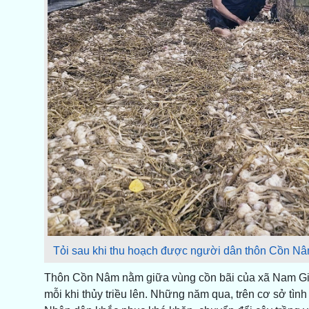
Tỏi sau khi thu hoạch được người dân thôn Cồn Nâm 
Thôn Cồn Nâm nằm giữa vùng cồn bãi của xã Nam Gian
mỗi khi thủy triều lên. Những năm qua, trên cơ sở tìn