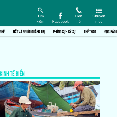
Tìm
Liên
Chuyên
kiếm
Facebook
hệ
mục
GHỆ
ĐẤT VÀ NGƯỜI QUẢNG TRỊ
PHÓNG SỰ - KÝ SỰ
THỂ THAO
ĐỌC BÁO 
KINH TẾ BIỂN