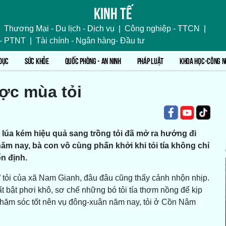
Kinh tế
Thương Mại - Du lịch - Dịch vụ
|
Công nghiệp - TTCN
|
 - PTNT
|
Tài chính - Ngân hàng- Đầu tư
DỤC
SỨC KHỎE
QUỐC PHÒNG - AN NINH
PHÁP LUẬT
KHOA HỌC-CÔNG N
ợc mùa tỏi
t lúa kém hiệu quả sang trồng tỏi đã mở ra hướng đi
 nay, bà con vô cùng phấn khởi khi tỏi tía không chỉ
n định.
tỏi của xã Nam Gianh, đâu đâu cũng thấy cảnh nhộn nhịp.
 bật phơi khô, sơ chế những bó tỏi tía thơm nồng để kịp
c chăm sóc tốt nên vụ đông-xuân năm nay, tỏi ở Cồn Nâm