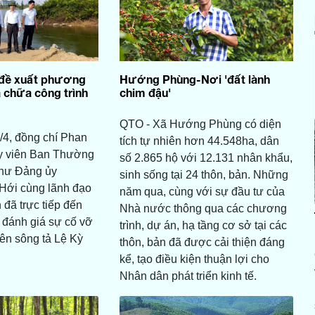
đề xuất phương
Hướng Phùng-Nơi 'đất lành
 chữa công trình
chim đậu'
QTO - Xã Hướng Phùng có diện
/4, đồng chí Phan
tích tự nhiên hơn 44.548ha, dân
y viên Ban Thường
số 2.865 hộ với 12.131 nhân khẩu,
 thư Đảng ủy
sinh sống tại 24 thôn, bản. Những
ới cùng lãnh đạo
năm qua, cùng với sự đầu tư của
 đã trực tiếp đến
Nhà nước thông qua các chương
 đánh giá sự cố vỡ
trình, dự án, hạ tầng cơ sở tại các
ên sông tả Lệ Kỳ
thôn, bản đã được cải thiện đáng
kể, tạo điều kiện thuận lợi cho
Nhân dân phát triển kinh tế.