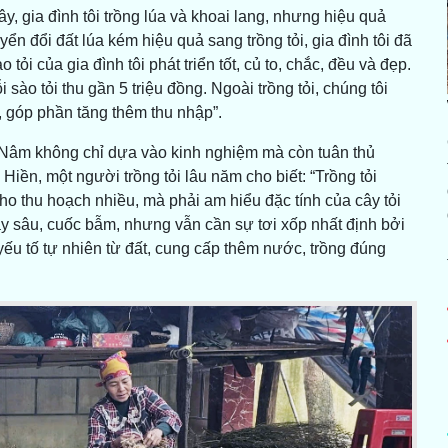
, gia đình tôi trồng lúa và khoai lang, nhưng hiệu quả
n đổi đất lúa kém hiệu quả sang trồng tỏi, gia đình tôi đã
o tỏi của gia đình tôi phát triển tốt, củ to, chắc, đều và đẹp.
ào tỏi thu gần 5 triệu đồng. Ngoài trồng tỏi, chúng tôi
…, góp phần tăng thêm thu nhập”.
Nâm không chỉ dựa vào kinh nghiệm mà còn tuân thủ
iền, một người trồng tỏi lâu năm cho biết: “Trồng tỏi
cho thu hoạch nhiều, mà phải am hiểu đặc tính của cây tỏi
ày sâu, cuốc bẫm, nhưng vẫn cần sự tơi xốp nhất định bởi
n yếu tố tự nhiên từ đất, cung cấp thêm nước, trồng đúng