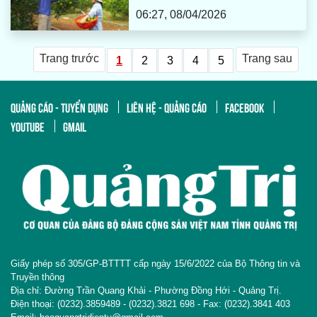
06:27, 08/04/2026
Trang trước
Trang sau
1
2
3
4
5
QUẢNG CÁO - TUYỂN DỤNG
LIÊN HỆ - QUẢNG CÁO
FACEBOOK
YOUTUBE
GMAIL
Giấy phép số 305/GP-BTTTT cấp ngày 15/6/2022 của Bộ Thông tin và
Truyền thông
Địa chỉ: Đường Trần Quang Khải - Phường Đồng Hới - Quảng Trị.
Điện thoại: (0232).3859489 - (0232).3821 698 - Fax: (0232).3841 403