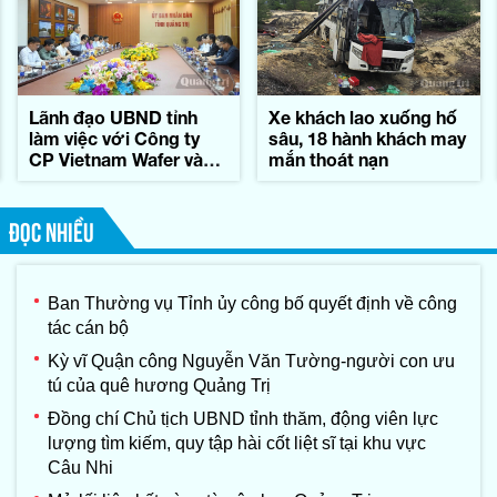
Lãnh đạo UBND tỉnh
Xe khách lao xuống hố
làm việc với Công ty
sâu, 18 hành khách may
CP Vietnam Wafer và
mắn thoát nạn
Tập đoàn Konematsu
Corporation (Nhật Bản)
ĐỌC NHIỀU
Ban Thường vụ Tỉnh ủy công bố quyết định về công
tác cán bộ
Kỳ vĩ Quận công Nguyễn Văn Tường-người con ưu
tú của quê hương Quảng Trị
Đồng chí Chủ tịch UBND tỉnh thăm, động viên lực
lượng tìm kiếm, quy tập hài cốt liệt sĩ tại khu vực
Câu Nhi