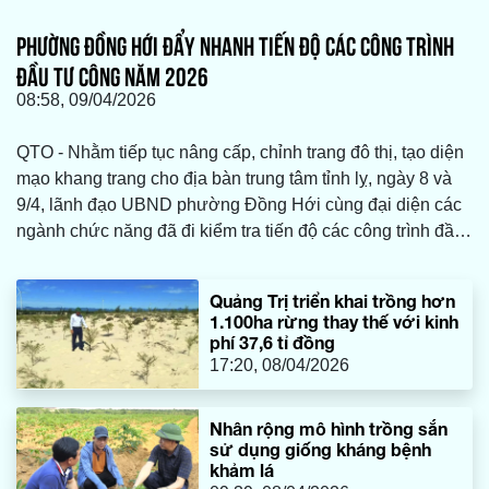
PHƯỜNG ĐỒNG HỚI ĐẨY NHANH TIẾN ĐỘ CÁC CÔNG TRÌNH
ĐẦU TƯ CÔNG NĂM 2026
08:58, 09/04/2026
QTO - Nhằm tiếp tục nâng cấp, chỉnh trang đô thị, tạo diện
mạo khang trang cho địa bàn trung tâm tỉnh lỵ, ngày 8 và
9/4, lãnh đạo UBND phường Đồng Hới cùng đại diện các
ngành chức năng đã đi kiểm tra tiến độ các công trình đầu
tư công năm 2026 và các công trình chuyển tiếp trên địa
bàn.
Quảng Trị triển khai trồng hơn
1.100ha rừng thay thế với kinh
phí 37,6 tỉ đồng
17:20, 08/04/2026
Nhân rộng mô hình trồng sắn
sử dụng giống kháng bệnh
khảm lá