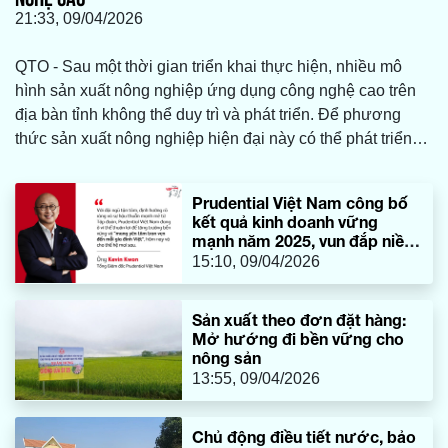
21:33, 09/04/2026
QTO - Sau một thời gian triển khai thực hiện, nhiều mô
hình sản xuất nông nghiệp ứng dụng công nghệ cao trên
địa bàn tỉnh không thể duy trì và phát triển. Để phương
thức sản xuất nông nghiệp hiện đại này có thể phát triển
bền vững, thiết nghĩ cần có những chính sách hỗ trợ đồng
bộ, hiệu quả và thiết thực hơn.
Prudential Việt Nam công bố
kết quả kinh doanh vững
mạnh năm 2025, vun đắp niềm
tin khách hàng và mang yên
15:10, 09/04/2026
tâm trọn vẹn đến mỗi gia đình
Việt
Sản xuất theo đơn đặt hàng:
Mở hướng đi bền vững cho
nông sản
13:55, 09/04/2026
Chủ động điều tiết nước, bảo