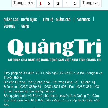
Trang trước
Trang sau
1
2
3
4
5
QUẢNG CÁO - TUYỂN DỤNG
LIÊN HỆ - QUẢNG CÁO
FACEBOOK
YOUTUBE
GMAIL
Giấy phép số 305/GP-BTTTT cấp ngày 15/6/2022 của Bộ Thông tin và
Truyền thông
Địa chỉ: Đường Trần Quang Khải - Phường Đồng Hới - Quảng Trị.
Điện thoại: (0232).3859489 - (0232).3821 698 - Fax: (0232).3841 403
Email: baoquangtridientu@gmail.com
Bản quyền thuộc về Báo và phát thanh, truyền hình Quảng Trị. Cấm
sao chép dưới mọi hình thức nếu không có sự chấp thuận bằng văn
bản.