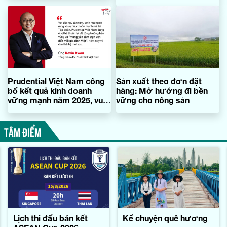
biển
Prudential Việt Nam công
Sản xuất theo đơn đặt
bố kết quả kinh doanh
hàng: Mở hướng đi bền
vững mạnh năm 2025, vun
vững cho nông sản
đắp niềm tin khách hàng và
mang yên tâm trọn vẹn đến
TÂM ĐIỂM
mỗi gia đình Việt
Lịch thi đấu bán kết
Kể chuyện quê hương