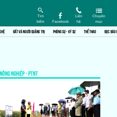
Tìm
Liên
Chuyên
kiếm
Facebook
hệ
mục
GHỆ
ĐẤT VÀ NGƯỜI QUẢNG TRỊ
PHÓNG SỰ - KÝ SỰ
THỂ THAO
ĐỌC BÁO 
NÔNG NGHIỆP - PTNT