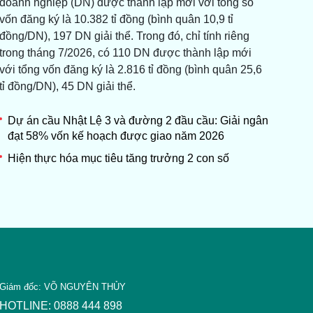
doanh nghiệp (DN) được thành lập mới với tổng số
vốn đăng ký là 10.382 tỉ đồng (bình quân 10,9 tỉ
đồng/DN), 197 DN giải thể. Trong đó, chỉ tính riêng
trong tháng 7/2026, có 110 DN được thành lập mới
với tổng vốn đăng ký là 2.816 tỉ đồng (bình quân 25,6
tỉ đồng/DN), 45 DN giải thể.
Dự án cầu Nhật Lệ 3 và đường 2 đầu cầu: Giải ngân
đạt 58% vốn kế hoạch được giao năm 2026
Hiện thực hóa mục tiêu tăng trưởng 2 con số
Giám đốc: VÕ NGUYÊN THỦY
HOTLINE: 0888 444 898