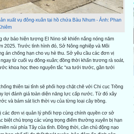
 sản xuất vụ đông-xuân tại hồ chứa Bàu Nhum - Ảnh: Phan
Khiêm
g dự báo hiện tượng El Nino sẽ khiến nắng nóng năm
ăm 2025. Trước tình hình đó, Sở Nông nghiệp và Môi
ng án chống hạn cho vụ hè thu. Sở yêu cầu các đơn vị
ngay từ cuối vụ đông-xuân; đồng thời khẩn trương rà soát,
ớc khoa học theo nguyên tắc “xa tưới trước, gần tưới
hống thiên tai tỉnh sẽ phối hợp chặt chẽ với Chi cục Trồng
hủy lợi đánh giá toàn diện năng lực cấp nước. Từ đó xây
c và bám sát lịch thời vụ của từng loại cây trồng.
hị các đơn vị quản lý phối hợp cùng chính quyền cơ sở
c biệt chú trọng các vùng trọng điểm thường xuyên bị hạn
iền núi phía Tây của tỉnh. Đồng thời, cần chủ động nạo