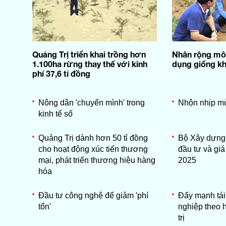
Quảng Trị triển khai trồng hơn
Nhân rộng mô 
1.100ha rừng thay thế với kinh
dụng giống k
phí 37,6 tỉ đồng
Nông dân 'chuyển mình' trong
Nhộn nhịp m
kinh tế số
Quảng Trị dành hơn 50 tỉ đồng
Bộ Xây dựng 
cho hoạt động xúc tiến thương
đầu tư và gi
mại, phát triển thương hiệu hàng
2025
hóa
Đầu tư công nghệ để giảm 'phí
Đẩy mạnh tái
tổn'
nghiệp theo 
trị