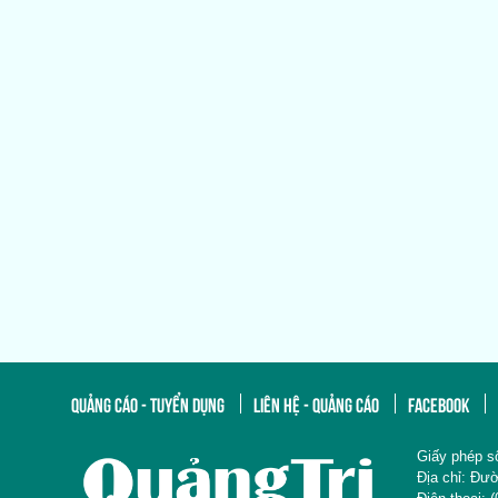
QUẢNG CÁO - TUYỂN DỤNG
LIÊN HỆ - QUẢNG CÁO
FACEBOOK
Giấy phép s
Địa chỉ: 