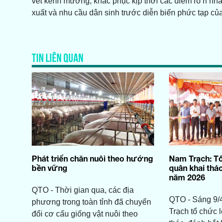
vét kênh mương, khắc phục kịp thời các điểm rò rỉ nh
xuất và nhu cầu dân sinh trước diễn biến phức tạp của 
TIN LIÊN QUAN
Phát triển chăn nuôi theo hướng
Nam Trạch: Tổ
bền vững
quân khai thác
năm 2026
QTO - Thời gian qua, các địa
QTO - Sáng 9
phương trong toàn tỉnh đã chuyển
Trạch tổ chức 
đổi cơ cấu giống vật nuôi theo