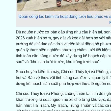
Đoàn công tác kiểm tra hoạt động tưới tiêu phục vụ
Dù nguồn nước cơ bản đáp ứng nhu cầu hiện tại, son
2026 xuất hiện sớm, gay gắt và kéo dài hơn so với n
trường đã chỉ đạo các đơn vị triển khai đồng bộ phươ
quản lý thực hiện nghiêm phương châm tưới tiết kiệm 
tính toán cân bằng nước để xây dựng kế hoạch cấp nư
sau” và “khu cao tưới trước, khu trũng tưới sau”.
Sau chuyến kiểm tra này, Chi cục Thủy lợi và Phòng, c
trọt và Bảo vệ thực vật tỉnh cùng các đơn vị quản lý t
dựng kế hoạch sản xuất phù hợp với thực tế nguồn nướ
Chi cục Thủy lợi và Phòng, chống thiên tai tỉnh đề ng
khẩn trương rà soát nguồn nước cho từng khu vực, đặ
hán như: Hạ Trạch, Mỹ Trạch, Trung Thuần và các xã m