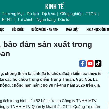
Kinh tế
Thương Mại - Du lịch - Dịch vụ
|
Công nghiệp - TTCN
|
 - PTNT
|
Tài chính - Ngân hàng- Đầu tư
DỤC
SỨC KHỎE
QUỐC PHÒNG - AN NINH
PHÁP LUẬT
KHOA HỌC-CÔNG N
, bảo đảm sản xuất trong
oan
g, chống thiên tai tỉnh đã tổ chức đoàn kiểm tra thực tế
 tại các hồ chứa trọng điểm Trung Thuần, Vực Nồi, La
hòng, chống hạn hán cho vụ hè-thu năm 2026 trên địa
ung tích trung bình của 52 hồ chứa do Công ty TNHH MTV
 Công ty TNHH MTV Quản lý khai thác CTTL Quảng Trị quản