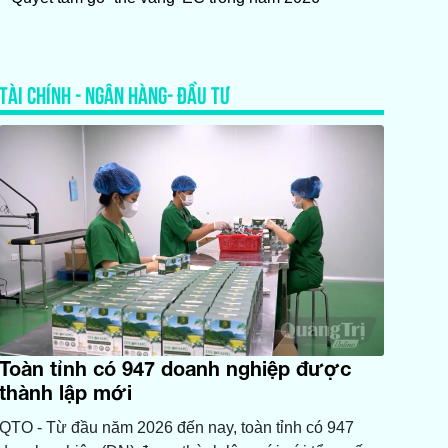
TÀI CHÍNH - NGÂN HÀNG- ĐẦU TƯ
Toàn tỉnh có 947 doanh nghiệp được
thành lập mới
QTO - Từ đầu năm 2026 đến nay, toàn tỉnh có 947