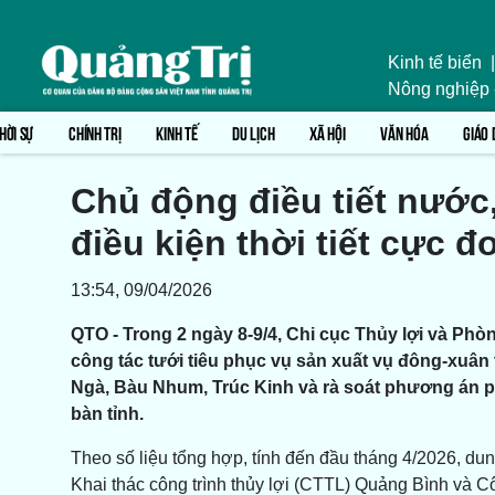
Kinh tế biển
|
Nông nghiệp
HỜI SỰ
CHÍNH TRỊ
KINH TẾ
DU LỊCH
XÃ HỘI
VĂN HÓA
GIÁO 
Chủ động điều tiết nước
điều kiện thời tiết cực đ
13:54, 09/04/2026
QTO - Trong 2 ngày 8-9/4, Chi cục Thủy lợi và Phòn
công tác tưới tiêu phục vụ sản xuất vụ đông-xuân
Ngà, Bàu Nhum, Trúc Kinh và rà soát phương án p
bàn tỉnh.
Theo số liệu tổng hợp, tính đến đầu tháng 4/2026, d
Khai thác công trình thủy lợi (CTTL) Quảng Bình và