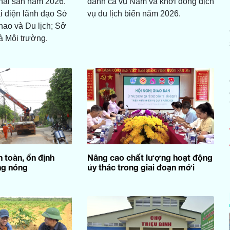
 hải sản năm 2026.
đánh cá vụ Nam và khởi động dịch
i diện lãnh đạo Sở
vụ du lịch biển năm 2026.
hao và Du lịch; Sở
à Môi trường.
 toàn, ổn định
Nâng cao chất lượng hoạt động
ng nóng
ủy thác trong giai đoạn mới