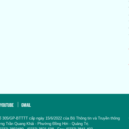
YOUTUBE
GMAIL
ố 305/GP-BTTTT cấp ngày 15/6/2022 của Bộ Thông tin và Truyền thông
Đường Trần Quang Khải - Phường Đồng Hới - Quảng Trị.