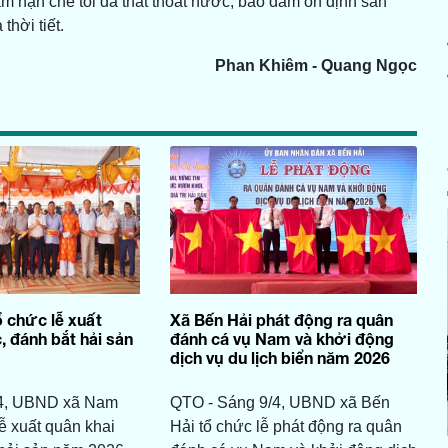
ằm hạn chế tối đa thất thoát nước, bảo đảm ổn định sản
thời tiết.
Phan Khiêm - Quang Ngọc
 chức lễ xuất
Xã Bến Hải phát động ra quân
, đánh bắt hải sản
đánh cá vụ Nam và khởi động
dịch vụ du lịch biển năm 2026
/4, UBND xã Nam
QTO - Sáng 9/4, UBND xã Bến
lễ xuất quân khai
Hải tổ chức lễ phát động ra quân