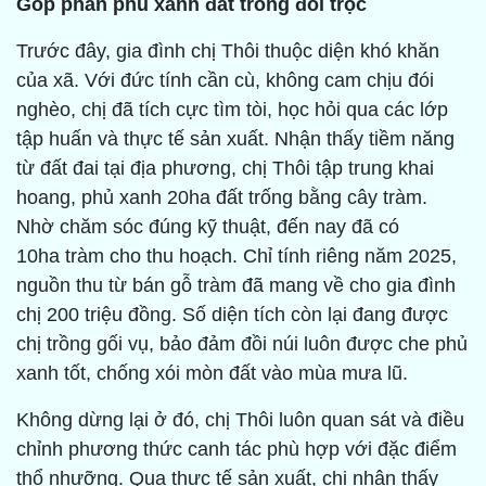
Góp phần phủ xanh đất trống đồi trọc
Trước đây, gia đình chị Thôi thuộc diện khó khăn
của xã. Với đức tính cần cù, không cam chịu đói
nghèo, chị đã tích cực tìm tòi, học hỏi qua các lớp
tập huấn và thực tế sản xuất. Nhận thấy tiềm năng
từ đất đai tại địa phương, chị Thôi tập trung khai
hoang, phủ xanh 20ha đất trống bằng cây tràm.
Nhờ chăm sóc đúng kỹ thuật, đến nay đã có
10ha tràm cho thu hoạch. Chỉ tính riêng năm 2025,
nguồn thu từ bán gỗ tràm đã mang về cho gia đình
chị 200 triệu đồng. Số diện tích còn lại đang được
chị trồng gối vụ, bảo đảm đồi núi luôn được che phủ
xanh tốt, chống xói mòn đất vào mùa mưa lũ.
Không dừng lại ở đó, chị Thôi luôn quan sát và điều
chỉnh phương thức canh tác phù hợp với đặc điểm
thổ nhưỡng. Qua thực tế sản xuất, chị nhận thấy