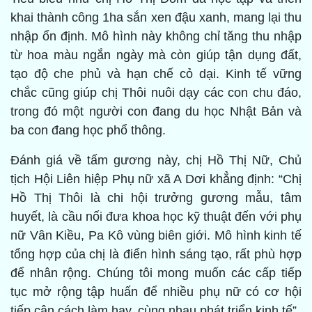
khai thành công 1ha sắn xen đậu xanh, mang lại thu
nhập ổn định. Mô hình này không chỉ tăng thu nhập
từ hoa màu ngắn ngày mà còn giúp tận dụng đất,
tạo độ che phủ và hạn chế cỏ dại. Kinh tế vững
chắc cũng giúp chị Thôi nuôi dạy các con chu đáo,
trong đó một người con đang du học Nhật Bản và
ba con đang học phổ thông.
Đánh giá về tấm gương này, chị Hồ Thị Nữ, Chủ
tịch Hội Liên hiệp Phụ nữ xã A Dơi khẳng định: “Chị
Hồ Thị Thôi là chi hội trưởng gương mẫu, tâm
huyết, là cầu nối đưa khoa học kỹ thuật đến với phụ
nữ Vân Kiều, Pa Kô vùng biên giới. Mô hình kinh tế
tổng hợp của chị là điển hình sáng tạo, rất phù hợp
để nhân rộng. Chúng tôi mong muốn các cấp tiếp
tục mở rộng tập huấn để nhiều phụ nữ có cơ hội
tiếp cận cách làm hay, cùng nhau phát triển kinh tế”.