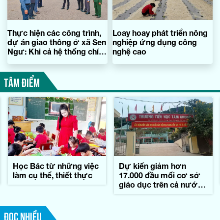
Thực hiện các công trình,
Loay hoay phát triển nông
dự án giao thông ở xã Sen
nghiệp ứng dụng công
Ngư: Khi cả hệ thống chính
nghệ cao
trị cùng vào cuộc
TÂM ĐIỂM
Học Bác từ những việc
Dự kiến giảm hơn
làm cụ thể, thiết thực
17.000 đầu mối cơ sở
giáo dục trên cả nước,
tương ứng 45,7%
ĐỌC NHIỀU