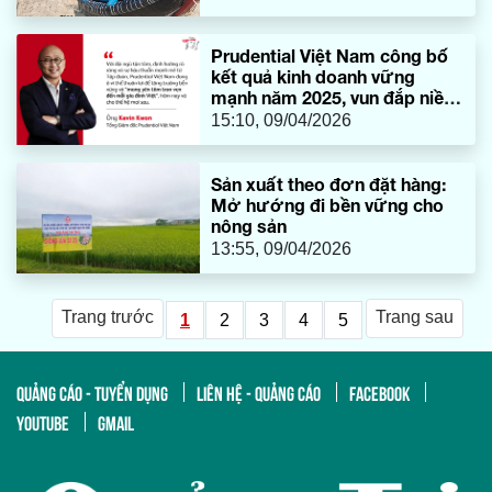
Prudential Việt Nam công bố
kết quả kinh doanh vững
mạnh năm 2025, vun đắp niềm
tin khách hàng và mang yên
15:10, 09/04/2026
tâm trọn vẹn đến mỗi gia đình
Việt
Sản xuất theo đơn đặt hàng:
Mở hướng đi bền vững cho
nông sản
13:55, 09/04/2026
Trang trước
Trang sau
1
2
3
4
5
QUẢNG CÁO - TUYỂN DỤNG
LIÊN HỆ - QUẢNG CÁO
FACEBOOK
YOUTUBE
GMAIL