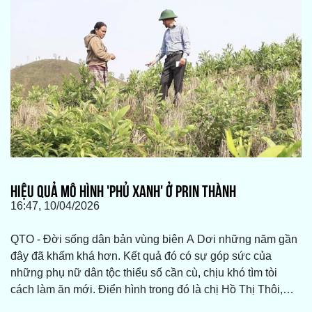
HIỆU QUẢ MÔ HÌNH 'PHỦ XANH' Ở PRIN THÀNH
16:47, 10/04/2026
QTO - Đời sống dân bản vùng biên A Dơi những năm gần
đây đã khấm khá hơn. Kết quả đó có sự góp sức của
những phụ nữ dân tộc thiểu số cần cù, chịu khó tìm tòi
cách làm ăn mới. Điển hình trong đó là chị Hồ Thị Thôi,
Chi hội trưởng Phụ nữ thôn Prin Thành.