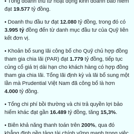
• Tổng doanh thu từ hoạt động kinh doanh bảo hiểm
đạt
19.577
tỷ đồng.
• Doanh thu đầu tư đạt
12.080
tỷ đồng, trong đó có
3.995 tỷ
đồng đến từ danh mục đầu tư của Quỹ liên
kết đơn vị.
• Khoản bổ sung lãi công bố cho Quỹ chủ hợp đồng
tham gia chia lãi (PAR) đạt
1.779
tỷ đồng, tiếp tục
củng cố giá trị dài hạn cho khách hàng có hợp đồng
tham gia chia lãi. Tổng lãi định kỳ và lãi bổ sung một
lần mà Prudential Việt Nam đã công bố là hơn
4.000
tỷ đồng.
• Tổng chi phí bồi thường và chi trả quyền lợi bảo
hiểm khác đạt gần
16.489
tỷ đồng, tăng
15,3%
.
• Biên khả năng thanh toán trên
200%
, qua đó
khẳng định nền tảng tài chính vững mạnh trong việc