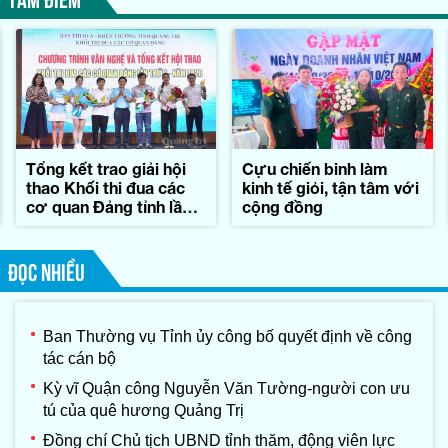
Tổng kết trao giải hội
Cựu chiến binh làm
thao Khối thi đua các
kinh tế giỏi, tận tâm với
cơ quan Đảng tỉnh lần
cộng đồng
thứ II-năm 2026
ĐỌC NHIỀU
Ban Thường vụ Tỉnh ủy công bố quyết định về công
tác cán bộ
Kỳ vĩ Quận công Nguyễn Văn Tường-người con ưu
tú của quê hương Quảng Trị
Đồng chí Chủ tịch UBND tỉnh thăm, động viên lực