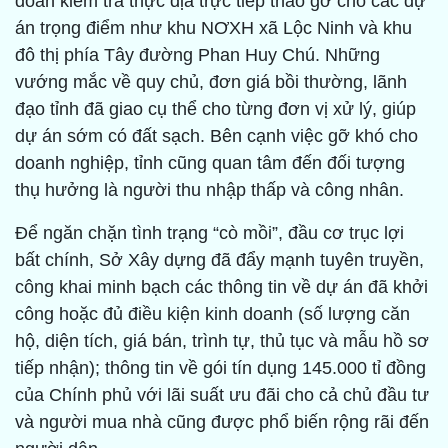
đoàn kiểm tra thực địa trực tiếp tháo gỡ cho các dự
án trọng điểm như khu NƠXH xã Lộc Ninh và khu
đô thị phía Tây đường Phan Huy Chú. Những
vướng mắc về quy chủ, đơn giá bồi thường, lãnh
đạo tỉnh đã giao cụ thể cho từng đơn vị xử lý, giúp
dự án sớm có đất sạch. Bên cạnh việc gỡ khó cho
doanh nghiệp, tỉnh cũng quan tâm đến đối tượng
thụ hưởng là người thu nhập thấp và công nhân.
Để ngăn chặn tình trạng “cò mồi”, đầu cơ trục lợi
bất chính, Sở Xây dựng đã đẩy mạnh tuyên truyền,
công khai minh bạch các thông tin về dự án đã khởi
công hoặc đủ điều kiện kinh doanh (số lượng căn
hộ, diện tích, giá bán, trình tự, thủ tục và mẫu hồ sơ
tiếp nhận); thông tin về gói tín dụng 145.000 tỉ đồng
của Chính phủ với lãi suất ưu đãi cho cả chủ đầu tư
và người mua nhà cũng được phổ biến rộng rãi đến