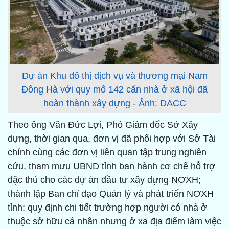
Dự án Khu đô thị dịch vụ và thương mại Nam
Đông Hà với quy mô 142 căn nhà ở xã hội đã
hoàn thành xây dựng - Ảnh: DACC
Theo ông Văn Đức Lợi, Phó Giám đốc Sở Xây
dựng, thời gian qua, đơn vị đã phối hợp với Sở Tài
chính cùng các đơn vị liên quan tập trung nghiên
cứu, tham mưu UBND tỉnh ban hành cơ chế hỗ trợ
đặc thù cho các dự án đầu tư xây dựng NƠXH;
thành lập Ban chỉ đạo Quản lý và phát triển NƠXH
tỉnh; quy định chi tiết trường hợp người có nhà ở
thuộc sở hữu cá nhân nhưng ở xa địa điểm làm việc