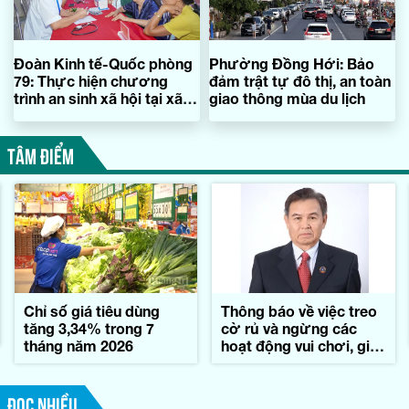
Đoàn Kinh tế-Quốc phòng
Phường Đồng Hới: Bảo
79: Thực hiện chương
đảm trật tự đô thị, an toàn
trình an sinh xã hội tại xã
giao thông mùa du lịch
Kim Ngân
TÂM ĐIỂM
Chỉ số giá tiêu dùng
Thông báo về việc treo
tăng 3,34% trong 7
cờ rủ và ngừng các
tháng năm 2026
hoạt động vui chơi, giải
trí trong những ngày
Quốc tang đồng chí
Xay-xổm-phon Phôm-
ĐỌC NHIỀU