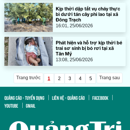
Kịp thời dập tắt vụ cháy thực
bì dưới tán cây phi lao tại xã
Đông Trạch
16:01, 25/06/2026
Phát hiện và hỗ trợ kịp thời bé
trai sơ sinh bị bỏ rơi tại xã
Tân Mỹ
13:08, 25/06/2026
Trang trước
Trang sau
1
2
3
4
5
QUẢNG CÁO - TUYỂN DỤNG
LIÊN HỆ - QUẢNG CÁO
FACEBOOK
YOUTUBE
GMAIL