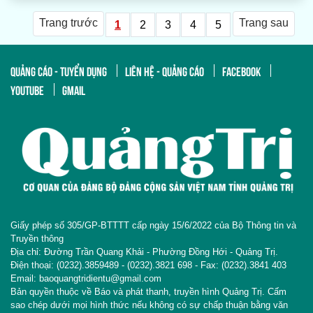
Trang trước
Trang sau
1
2
3
4
5
QUẢNG CÁO - TUYỂN DỤNG
LIÊN HỆ - QUẢNG CÁO
FACEBOOK
YOUTUBE
GMAIL
Giấy phép số 305/GP-BTTTT cấp ngày 15/6/2022 của Bộ Thông tin và
Truyền thông
Địa chỉ: Đường Trần Quang Khải - Phường Đồng Hới - Quảng Trị.
Điện thoại: (0232).3859489 - (0232).3821 698 - Fax: (0232).3841 403
Email: baoquangtridientu@gmail.com
Bản quyền thuộc về Báo và phát thanh, truyền hình Quảng Trị. Cấm
sao chép dưới mọi hình thức nếu không có sự chấp thuận bằng văn