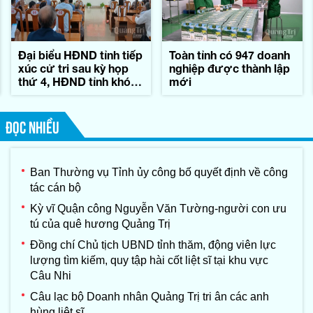
Đại biểu HĐND tỉnh tiếp
Toàn tỉnh có 947 doanh
xúc cử tri sau kỳ họp
nghiệp được thành lập
thứ 4, HĐND tỉnh khóa
mới
IX
ĐỌC NHIỀU
Ban Thường vụ Tỉnh ủy công bố quyết định về công
tác cán bộ
Kỳ vĩ Quận công Nguyễn Văn Tường-người con ưu
tú của quê hương Quảng Trị
Đồng chí Chủ tịch UBND tỉnh thăm, động viên lực
lượng tìm kiếm, quy tập hài cốt liệt sĩ tại khu vực
Câu Nhi
Câu lạc bộ Doanh nhân Quảng Trị tri ân các anh
hùng liệt sĩ