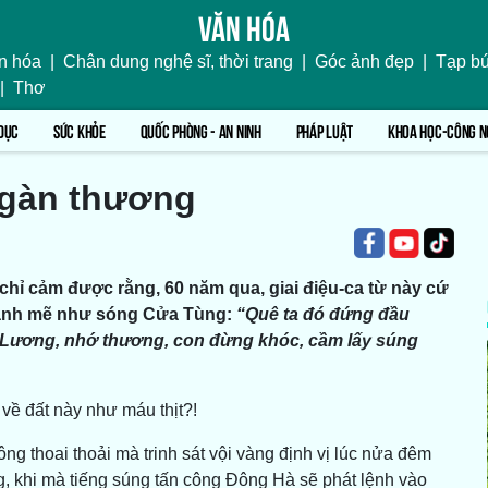
Văn hóa
n hóa
|
Chân dung nghệ sĩ, thời trang
|
Góc ảnh đẹp
|
Tạp bú
|
Thơ
DỤC
SỨC KHỎE
QUỐC PHÒNG - AN NINH
PHÁP LUẬT
KHOA HỌC-CÔNG N
ngàn thương
 chỉ cảm được rằng, 60 năm qua, giai điệu-ca từ này cứ
úc mạnh mẽ như sóng Cửa Tùng:
“Quê ta đó đứng đầu
Lương, nhớ thương, con đừng khóc, cầm lấy súng
 về đất này như máu thịt?!
ông thoai thoải mà trinh sát vội vàng định vị lúc nửa đêm
g, khi mà tiếng súng tấn công Đông Hà sẽ phát lệnh vào