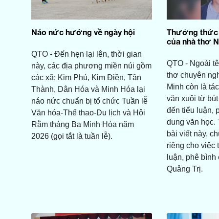
Náo nức hướng về ngày hội
Thưởng thức t
của nhà thơ 
QTO - Đến hẹn lại lên, thời gian
QTO - Ngoài tê
này, các địa phương miền núi gồm
thơ chuyên ngh
các xã: Kim Phú, Kim Điền, Tân
Minh còn là tá
Thành, Dân Hóa và Minh Hóa lại
văn xuôi từ bú
náo nức chuẩn bị tổ chức Tuần lễ
đến tiểu luận,
Văn hóa-Thể thao-Du lịch và Hội
dung văn học.
Rằm tháng Ba Minh Hóa năm
bài viết này, 
2026 (gọi tắt là tuần lễ).
riêng cho việc
luận, phê bình
Quảng Trị.