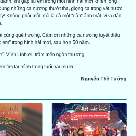
ành, khi gặp lại em trong một hình hài mới khiến lòng
dung những ca nương thướt tha, giọng ca trong vắt nước
y! Không phải một, mà là cả một “dàn” ánh mắt, vừa dân
.
 lại cùng quê hương. Cảm ơn những ca nương tuyệt diệu
 em” trong hình hài mới, sau hơn 50 năm.
n".
Vĩnh Linh ơi, trăm mến ngàn thương.
m tìm lại mình trong tuổi hai mươi.
Nguyễn Thế Tường