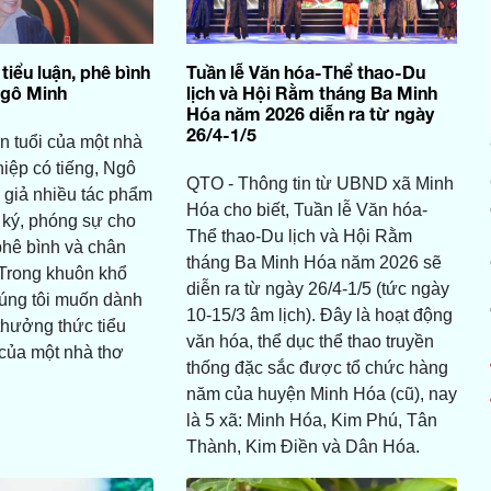
iểu luận, phê bình
Tuần lễ Văn hóa-Thể thao-Du
Ngô Minh
lịch và Hội Rằm tháng Ba Minh
Hóa năm 2026 diễn ra từ ngày
26/4-1/5
n tuổi của một nhà
iệp có tiếng, Ngô
QTO - Thông tin từ UBND xã Minh
c giả nhiều tác phẩm
Hóa cho biết, Tuần lễ Văn hóa-
t ký, phóng sự cho
Thể thao-Du lịch và Hội Rằm
 phê bình và chân
tháng Ba Minh Hóa năm 2026 sẽ
 Trong khuôn khổ
diễn ra từ ngày 26/4-1/5 (tức ngày
chúng tôi muốn dành
10-15/3 âm lịch). Đây là hoạt động
 thưởng thức tiểu
văn hóa, thể dục thể thao truyền
 của một nhà thơ
thống đặc sắc được tổ chức hàng
năm của huyện Minh Hóa (cũ), nay
là 5 xã: Minh Hóa, Kim Phú, Tân
Thành, Kim Điền và Dân Hóa.