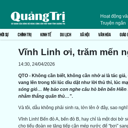
Hoạt động vă
Truyện ngắn
HỜI SỰ
CHÍNH TRỊ
KINH TẾ
DU LỊCH
XÃ HỘI
VĂN HÓA
GIÁO 
Vĩnh Linh ơi, trăm mến 
14:30, 24/04/2026
QTO - Không cần biết, không cần nhớ ai là tác giả,
vang lên trong tôi lúc dìu dặt như lời thủ thỉ, l
sóng gió… Mẹ bảo con nghe câu hò bên bến Hiền 
nhằm thẳng quân thù…"
.
Và tôi, dẫu không phải sinh ra, lớn lên ở đây, sao nghĩ
Vĩnh Linh! Bến đò A, bến đò B, hay chỉ là một doi bờ s
cho tiểu đoàn xe tăng tiếp cận mép nước để “bơi” san