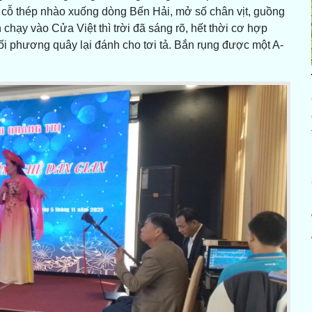
c cỗ thép nhào xuống dòng Bến Hải, mở số chân vịt, guồng
chạy vào Cửa Việt thì trời đã sáng rõ, hết thời cơ hợp
i phương quây lại đánh cho tơi tả. Bắn rụng được một A-