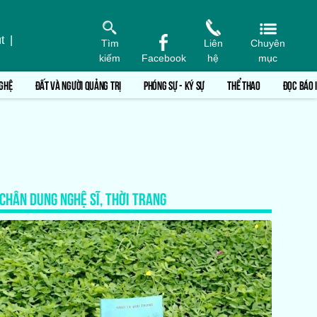
t
|
Tìm
Liên
Chuyên
kiếm
Facebook
hệ
mục
GHỆ
ĐẤT VÀ NGƯỜI QUẢNG TRỊ
PHÓNG SỰ - KÝ SỰ
THỂ THAO
ĐỌC BÁO 
CHÂN DUNG NGHỆ SĨ, THỜI TRANG