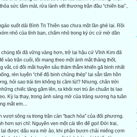
thỏa sức tắm mát, rửa lành vết thương trận đầu “chiến bại",
o suốt dải Bình Trị Thiên sao chưa một lần ghé lại. Rồi
ột xóm nhỏ của tỉnh bạn, chấm nhỏ trong ký ức cứ mờ dần
 chúng tôi đã vững vàng hơn, trở lại hậu cứ Vĩnh Kim đã
 vào trận cuối, tôi mang theo một ánh mắt thảng thốt,
 vắt, có đôi mắt huyền sâu thăm thẳm khiến gã binh nhất
 uống, rèn luyện “chế độ binh chủng thép” lại sẵn tâm hồn
, hỏi sao trái tim không bị cầm tù!? Nhưng, chân trời
hững chiếc tăng gầm lên, ra khỏi nơi trú ẩn chuẩn bị lao
eo. Kỳ lạ thay, trong ánh sáng mờ của trăng sương hạ tuần
rong mắt em…
h vượt sông ra trong trận càn “bạch hóa” của đối phương.
nh hơn sợi chỉ: Nguyên vẹn một cái tên để gọi! Đời trai,
ìm lại được dấu xưa mờ ảo, khi phận bươn chải miếng cơm