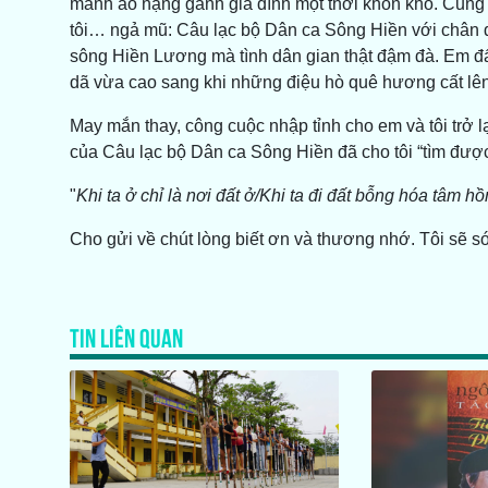
manh áo nặng gánh gia đình một thời khốn khó. Cũng đ
tôi… ngả mũ: Câu lạc bộ Dân ca Sông Hiền với chân 
sông Hiền Lương mà tình dân gian thật đậm đà. Em đấ
dã vừa cao sang khi những điệu hò quê hương cất lên
May mắn thay, công cuộc nhập tỉnh cho em và tôi trở
của Câu lạc bộ Dân ca Sông Hiền đã cho tôi “tìm được
"
Khi ta ở chỉ là nơi đất ở/K
hi ta đi đất bỗng hóa tâm hồ
Cho gửi về chút lòng biết ơn và thương nhớ. Tôi sẽ sớ
TIN LIÊN QUAN