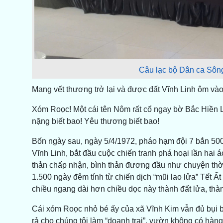
Câu lạc bộ Dân ca Sông
Mang vết thương trở lại và được đất Vĩnh Linh ôm vào
Xóm Roọc! Một cái tên Nôm rất cổ ngay bờ Bắc Hiền L
nặng biết bao! Yêu thương biết bao!
Bốn ngày sau, ngày 5/4/1972, pháo hạm đội 7 bắn 500
Vĩnh Linh, bắt đầu cuộc chiến tranh phá hoại lần hai á
thản chấp nhận, bình thản đương đầu như chuyện thời 
1.500 ngày đêm tính từ chiến dịch “mũi lao lửa” Tết Ấ
chiều ngang dài hơn chiều dọc này thành đất lửa, thành 
Cái xóm Roọc nhỏ bé ấy của xã Vĩnh Kim vẫn đủ bụi b
rả cho chúng tôi làm “doanh trại”, vườn không có hàng