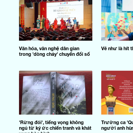
Văn hóa, văn nghệ dân gian
Vẽ như là hít 
trong 'dòng chảy' chuyển đổi số
'Rừng đói', tiếng vọng không
Trường ca 'Q
ngủ từ ký ức chiến tranh và khát
người anh hùn