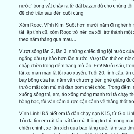
nước” trong vắt chảy ra từ đất bazan đủ cho chúng tôi 
để chờ trận sau đến cuối cùng.
Xóm Roọc, Vĩnh Kim! Suốt hơn mười năm đi nghênh ngá
tái lập tỉnh cũ, xóm Roọc trở nên xa xôi, trở thành m
theo năm tháng qua mau…
Vượt sông lần 2, lần 3, những chiếc tăng lội nước của
ngẩng đầu tự hào hơn lần trước. Vượt lần thứ en-nờ để
chập chờn trong đêm trăng mờ ảo. Em! Mười sáu, trong
lái xe man man là tôi xao xuyến. Tuổi 20, lính cậu, ăn
bay bổng của hai năm văn chương trên ghế giảng đường
trước mặt còn mù mịt đạn bom chết chóc. Trong đêm, n
xuống sông thì, em, áo xống mỏng manh tơi tả chạy th
bàng bạc, tôi vẫn cảm được cận cảnh vẻ thảng thốt t
Vĩnh Linh! Đã biết em là dân chạy nạn K15, từ Gio Lin
Tôi đã tìm em rất lâu, rất lâu mà thông tin thì mong ma
chiến chinh, xe lăn xích qua bao làng quê, làm sao t