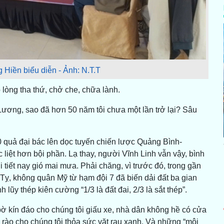
 Hiền biểu diễn - Ảnh: N.T.T
 lòng tha thứ, chở che, chữa lành.
ương, sao đã hơn 50 năm tôi chưa một lần trở lại? Sâu
 quả đại bác lên dọc tuyến chiến lược Quảng Bình-
c liệt hơn bội phần. Lạ thay, người Vĩnh Linh vẫn vậy, bình
tiết nay gió mai mưa. Phải chăng, vì trước đó, trong gần
t Tỵ, không quân Mỹ từ hạm đội 7 đã biến dải đất ba gian
lũy thép kiên cường “1/3 là đất đai, 2/3 là sắt thép”.
ờ kín đáo cho chúng tôi giấu xe, nhà dân không hề có cửa
 rào cho chúng tôi thỏa sức vặt rau xanh. Và những “mội