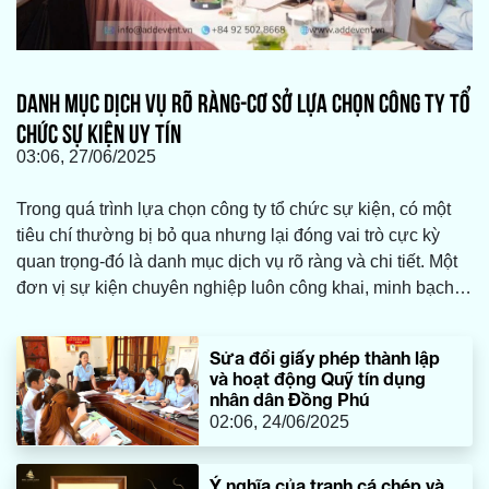
DANH MỤC DỊCH VỤ RÕ RÀNG-CƠ SỞ LỰA CHỌN CÔNG TY TỔ
CHỨC SỰ KIỆN UY TÍN
03:06, 27/06/2025
Trong quá trình lựa chọn công ty tổ chức sự kiện, có một
tiêu chí thường bị bỏ qua nhưng lại đóng vai trò cực kỳ
quan trọng-đó là danh mục dịch vụ rõ ràng và chi tiết. Một
đơn vị sự kiện chuyên nghiệp luôn công khai, minh bạch
về những gì họ cung cấp, giúp khách hàng dễ dàng đánh
giá năng lực thực tế, phù hợp với nhu cầu và ngân sách
Sửa đổi giấy phép thành lập
của mình.
và hoạt động Quỹ tín dụng
nhân dân Đồng Phú
02:06, 24/06/2025
Ý nghĩa của tranh cá chép và