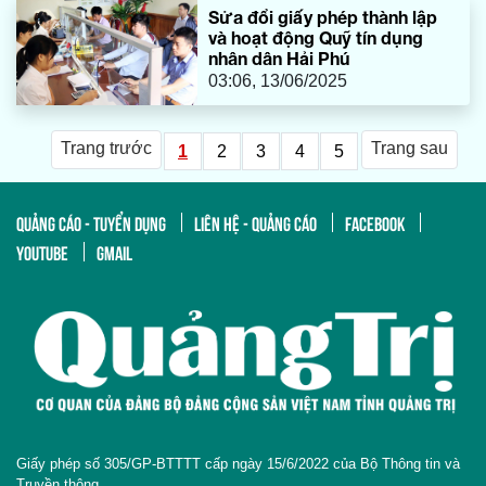
Sửa đổi giấy phép thành lập
và hoạt động Quỹ tín dụng
nhân dân Hải Phú
03:06, 13/06/2025
Trang trước
Trang sau
1
2
3
4
5
QUẢNG CÁO - TUYỂN DỤNG
LIÊN HỆ - QUẢNG CÁO
FACEBOOK
YOUTUBE
GMAIL
Giấy phép số 305/GP-BTTTT cấp ngày 15/6/2022 của Bộ Thông tin và
Truyền thông