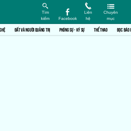
Tìm
Liên
Chuyên
kiếm
Facebook
hệ
mục
GHỆ
ĐẤT VÀ NGƯỜI QUẢNG TRỊ
PHÓNG SỰ - KÝ SỰ
THỂ THAO
ĐỌC BÁO 