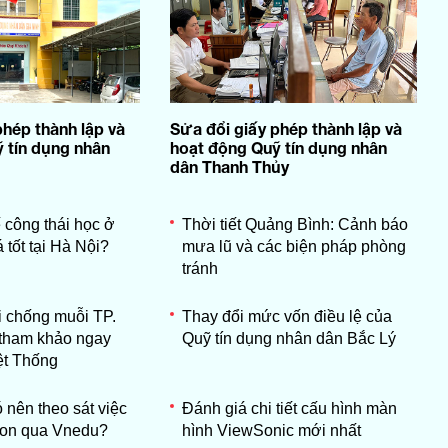
phép thành lập và
Sửa đổi giấy phép thành lập và
 tín dụng nhân
hoạt động Quỹ tín dụng nhân
dân Thanh Thủy
công thái học ở
Thời tiết Quảng Bình: Cảnh báo
á tốt tại Hà Nội?
mưa lũ và các biện pháp phòng
tránh
 chống muỗi TP.
Thay đổi mức vốn điều lệ của
tham khảo ngay
Quỹ tín dụng nhân dân Bắc Lý
ệt Thống
 nên theo sát việc
Đánh giá chi tiết cấu hình màn
con qua Vnedu?
hình ViewSonic mới nhất