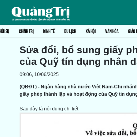
HỜI SỰ
CHÍNH TRỊ
KINH TẾ
DU LỊCH
XÃ HỘI
VĂN HÓA
GIÁO 
Sửa đổi, bổ sung giấy p
của Quỹ tín dụng nhân d
09:06, 10/06/2025
(QBĐT) - Ngân hàng nhà nước Việt Nam-Chi nhánh
giấy phép thành lập và hoạt động của Quỹ tín dụn
Sau đây là nội dung chi tiết