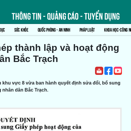
Thông tin - Quảng cáo - Tuyển dụng
DỤC
SỨC KHỎE
QUỐC PHÒNG - AN NINH
PHÁP LUẬT
KHOA HỌC-CÔNG N
hép thành lập và hoạt động
ân Bắc Trạch
 khu vực 8 vừa ban hành quyết định sửa đổi, bổ sung
g nhân dân Bắc Trạch.