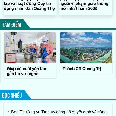
lập và hoạt động Quỹ tín
nguội vi phạm giao thông
dụng nhân dân Quảng Thọ
mới nhất năm 2025
TÂM ĐIỂM
Giúp cô nuôi yên tâm
Thành Cổ Quảng Trị
gắn bó với nghề
ĐỌC NHIỀU
Ban Thường vụ Tỉnh ủy công bố quyết định về công