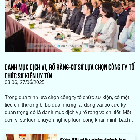
DANH MỤC DỊCH VỤ RÕ RÀNG-CƠ SỞ LỰA CHỌN CÔNG TY TỔ
CHỨC SỰ KIỆN UY TÍN
03:06, 27/06/2025
Trong quá trình lựa chọn công ty tổ chức sự kiện, có một
tiêu chí thường bị bỏ qua nhưng lại đóng vai trò cực kỳ
quan trọng-đó là danh mục dịch vụ rõ ràng và chi tiết. Một
đơn vị sự kiện chuyên nghiệp luôn công khai, minh bạch
về những gì họ cung cấp, giúp khách hàng dễ dàng đánh
giá năng lực thực tế, phù hợp với nhu cầu và ngân sách
Sửa đổi giấy phép thành lập