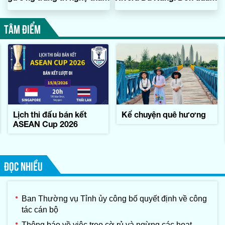
siêu đẹp
sóng đầu tư thị trường
miền Trung
TÂM ĐIỂM
Lịch thi đấu bán kết
Kể chuyện quê hương
ASEAN Cup 2026
ĐỌC NHIỀU
Ban Thường vụ Tỉnh ủy công bố quyết định về công
tác cán bộ
Thông báo về việc treo cờ rủ và ngừng các hoạt