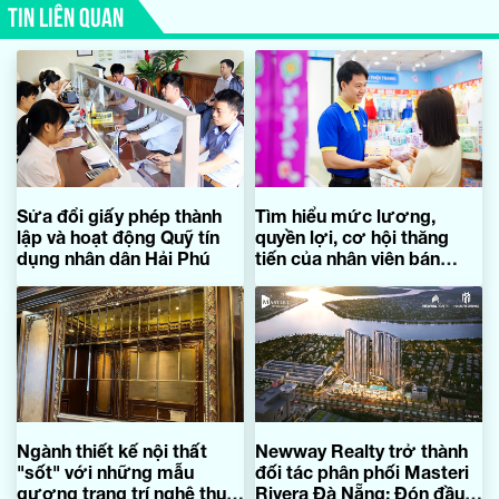
TIN LIÊN QUAN
Sửa đổi giấy phép thành
Tìm hiểu mức lương,
lập và hoạt động Quỹ tín
quyền lợi, cơ hội thăng
dụng nhân dân Hải Phú
tiến của nhân viên bán
hàng siêu thị
Ngành thiết kế nội thất
Newway Realty trở thành
"sốt" với những mẫu
đối tác phân phối Masteri
gương trang trí nghệ thuật
Rivera Đà Nẵng: Đón đầu