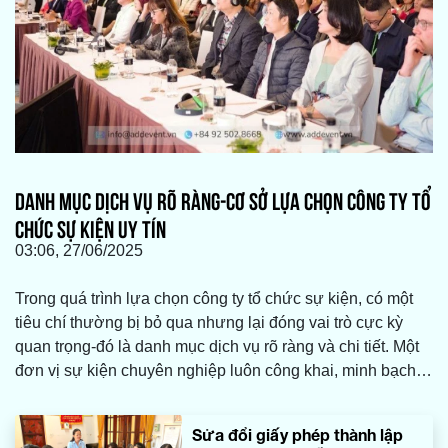
DANH MỤC DỊCH VỤ RÕ RÀNG-CƠ SỞ LỰA CHỌN CÔNG TY TỔ
CHỨC SỰ KIỆN UY TÍN
03:06, 27/06/2025
Trong quá trình lựa chọn công ty tổ chức sự kiện, có một
tiêu chí thường bị bỏ qua nhưng lại đóng vai trò cực kỳ
quan trọng-đó là danh mục dịch vụ rõ ràng và chi tiết. Một
đơn vị sự kiện chuyên nghiệp luôn công khai, minh bạch
về những gì họ cung cấp, giúp khách hàng dễ dàng đánh
giá năng lực thực tế, phù hợp với nhu cầu và ngân sách
Sửa đổi giấy phép thành lập
của mình.