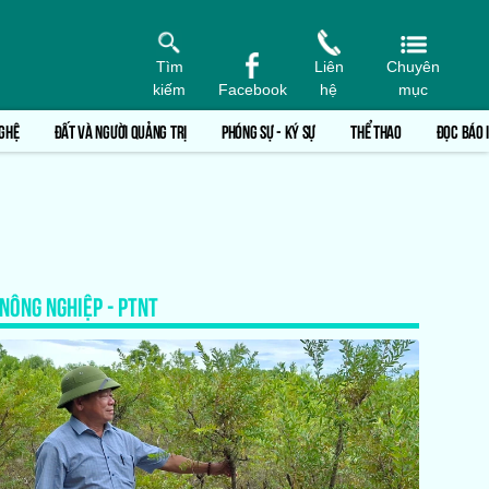
Tìm
Liên
Chuyên
kiếm
Facebook
hệ
mục
GHỆ
ĐẤT VÀ NGƯỜI QUẢNG TRỊ
PHÓNG SỰ - KÝ SỰ
THỂ THAO
ĐỌC BÁO 
NÔNG NGHIỆP - PTNT