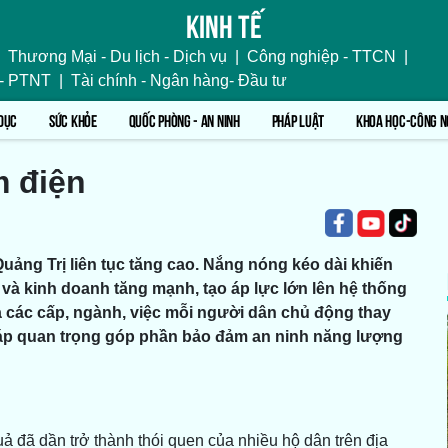
Kinh tế
Thương Mại - Du lịch - Dịch vụ
|
Công nghiệp - TTCN
|
 - PTNT
|
Tài chính - Ngân hàng- Đầu tư
DỤC
SỨC KHỎE
QUỐC PHÒNG - AN NINH
PHÁP LUẬT
KHOA HỌC-CÔNG N
m điện
uảng Trị liên tục tăng cao. Nắng nóng kéo dài khiến
và kinh doanh tăng mạnh, tạo áp lực lớn lên hệ thống
a các cấp, ngành, việc mỗi người dân chủ động thay
pháp quan trọng góp phần bảo đảm an ninh năng lượng
ả đã dần trở thành thói quen của nhiều hộ dân trên địa