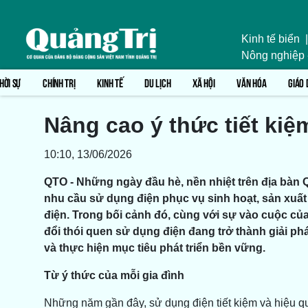
Kinh tế biển
|
Nông nghiệp
HỜI SỰ
CHÍNH TRỊ
KINH TẾ
DU LỊCH
XÃ HỘI
VĂN HÓA
GIÁO 
Nâng cao ý thức tiết kiệ
10:10, 13/06/2026
QTO - Những ngày đầu hè, nền nhiệt trên địa bàn Q
nhu cầu sử dụng điện phục vụ sinh hoạt, sản xuất 
điện. Trong bối cảnh đó, cùng với sự vào cuộc củ
đổi thói quen sử dụng điện đang trở thành giải 
và thực hiện mục tiêu phát triển bền vững.
Từ ý thức của mỗi gia đình
Những năm gần đây, sử dụng điện tiết kiệm và hiệu qu