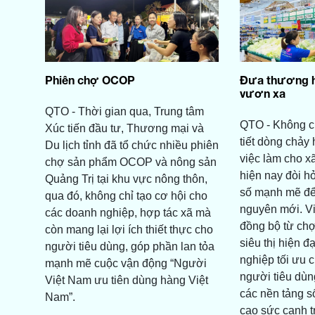
Phiên chợ OCOP
Đưa thương h
vươn xa
QTO - Thời gian qua, Trung tâm
QTO - Không chỉ
Xúc tiến đầu tư, Thương mại và
tiết dòng chảy
Du lịch tỉnh đã tổ chức nhiều phiên
việc làm cho x
chợ sản phẩm OCOP và nông sản
hiện nay đòi h
Quảng Trị tại khu vực nông thôn,
số mạnh mẽ để 
qua đó, không chỉ tạo cơ hội cho
nguyên mới. Vi
các doanh nghiệp, hợp tác xã mà
đồng bộ từ chợ
còn mang lại lợi ích thiết thực cho
siêu thị hiện đ
người tiêu dùng, góp phần lan tỏa
nghiệp tối ưu ch
mạnh mẽ cuộc vận động “Người
người tiêu dùn
Việt Nam ưu tiên dùng hàng Việt
các nền tảng s
Nam”.
cao sức cạnh 