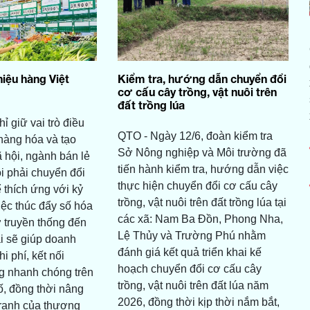
iệu hàng Việt
Kiểm tra, hướng dẫn chuyển đổi
cơ cấu cây trồng, vật nuôi trên
đất trồng lúa
 giữ vai trò điều
QTO - Ngày 12/6, đoàn kiểm tra
 hàng hóa và tạo
Sở Nông nghiệp và Môi trường đã
ã hội, ngành bán lẻ
tiến hành kiểm tra, hướng dẫn việc
ỏi phải chuyển đổi
thực hiện chuyển đổi cơ cấu cây
thích ứng với kỷ
trồng, vật nuôi trên đất trồng lúa tại
ệc thúc đẩy số hóa
các xã: Nam Ba Đồn, Phong Nha,
 truyền thống đến
Lệ Thủy và Trường Phú nhằm
ại sẽ giúp doanh
đánh giá kết quả triển khai kế
i phí, kết nối
hoạch chuyển đổi cơ cấu cây
g nhanh chóng trên
trồng, vật nuôi trên đất lúa năm
ố, đồng thời nâng
2026, đồng thời kịp thời nắm bắt,
tranh của thương