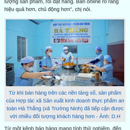
lượng sản phẩm, rồi đặt hàng. Bán online rõ ràng
hiệu quả hơn, chủ động hơn”, chị nói.
Từ khi bán hàng trên các nền tảng số, sản phẩm
của Hợp tác xã Sản xuất kinh doanh thực phẩm an
toàn Hà Thắng (xã Trường Ninh) đã tiếp cận được
với nhiều đối tượng khách hàng hơn - Ảnh: D.H
Từ một kênh bán hàng mang tính thử nghiệm, đến