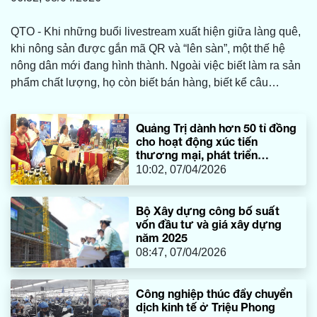
QTO - Khi những buổi livestream xuất hiện giữa làng quê,
khi nông sản được gắn mã QR và “lên sàn”, một thế hệ
nông dân mới đang hình thành. Ngoài việc biết làm ra sản
phẩm chất lượng, họ còn biết bán hàng, biết kể câu
chuyện và biết cạnh tranh trong không gian số.
Quảng Trị dành hơn 50 tỉ đồng
cho hoạt động xúc tiến
thương mại, phát triển
thương hiệu hàng hóa
10:02, 07/04/2026
Bộ Xây dựng công bố suất
vốn đầu tư và giá xây dựng
năm 2025
08:47, 07/04/2026
Công nghiệp thúc đẩy chuyển
dịch kinh tế ở Triệu Phong