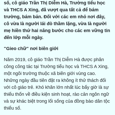
số, cô giáo Trần Thị Diễm Hà, Trường tiểu học
và THCS A Xing, đã vượt qua tất cả để bám
trường, bám bản. Đối với các em nhỏ nơi đây,
cô vừa là người lái đò thầm lặng, vừa là người
mẹ hiền thứ hai nâng bước cho các em vững tin
đến lớp mỗi ngày.
"Gieo chữ" nơi biên giới
Năm 2019, cô giáo Trần Thị Diễm Hà được phân
công công tác tại Trường tiểu học và THCS A Xing,
một ngôi trường thuộc xã biên giới vùng cao.
Những ngày đầu tiên đặt ra không ít thử thách đối
với cô giáo trẻ. Khó khăn lớn nhất lúc bấy giờ là sự
thiếu thốn về điều kiện sinh hoạt, rào cản ngôn ngữ
và sự khác biệt trong lối sống của đồng bào dân tộc
thiểu số.