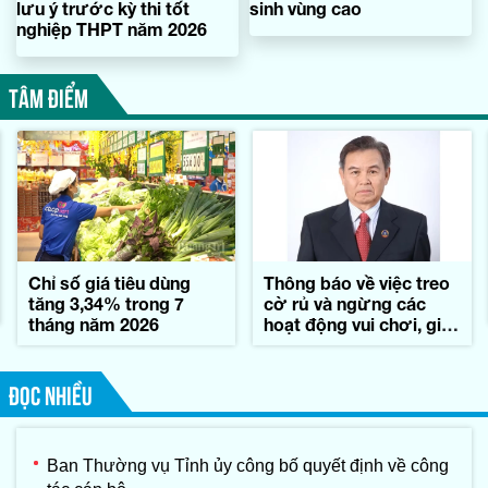
lưu ý trước kỳ thi tốt
sinh vùng cao
nghiệp THPT năm 2026
TÂM ĐIỂM
Chỉ số giá tiêu dùng
Thông báo về việc treo
tăng 3,34% trong 7
cờ rủ và ngừng các
tháng năm 2026
hoạt động vui chơi, giải
trí trong những ngày
Quốc tang đồng chí
Xay-xổm-phon Phôm-
ĐỌC NHIỀU
vi-hản, Chủ tịch Quốc
hội nước
CHDCND Lào
Ban Thường vụ Tỉnh ủy công bố quyết định về công