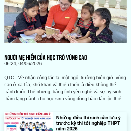
NGƯỜI MẸ HIỀN CỦA HỌC TRÒ VÙNG CAO
06:24, 04/06/2026
QTO - Về nhận công tác tại một ngôi trường biên giới vùng
cao ở xã Lìa, khó khăn và thiếu thốn là điều không thể
tránh khỏi. Thế nhưng, bằng tình yêu nghề và sự hy sinh
thầm lặng dành cho học sinh vùng đồng bào dân tộc thiểu
số, cô giáo Trần Thị Diễm Hà, Trường tiểu học và THCS A
Xing, đã vượt qua tất cả để bám trường, bám bản.
Những điều thí sinh cần lưu ý
trước kỳ thi tốt nghiệp THPT
năm 2026