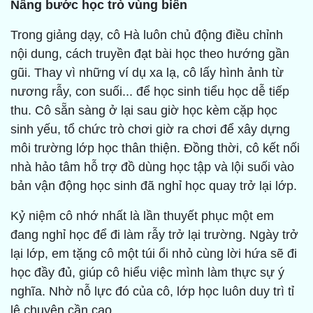
Nâng bước học trò vùng biên
Trong giảng dạy, cô Hà luôn chủ động điều chỉnh
nội dung, cách truyền đạt bài học theo hướng gần
gũi. Thay vì những ví dụ xa lạ, cô lấy hình ảnh từ
nương rẫy, con suối... để học sinh tiểu học dễ tiếp
thu. Cô sẵn sàng ở lại sau giờ học kèm cặp học
sinh yếu, tổ chức trò chơi giờ ra chơi để xây dựng
môi trường lớp học thân thiện. Đồng thời, cô kết nối
nhà hảo tâm hỗ trợ đồ dùng học tập và lội suối vào
bản vận động học sinh đã nghỉ học quay trở lại lớp.
Kỷ niệm cô nhớ nhất là lần thuyết phục một em
đang nghỉ học để đi làm rẫy trở lại trường. Ngày trở
lại lớp, em tặng cô một túi ổi nhỏ cùng lời hứa sẽ đi
học đầy đủ, giúp cô hiểu việc mình làm thực sự ý
nghĩa. Nhờ nỗ lực đó của cô, lớp học luôn duy trì tỉ
lệ chuyên cần cao.