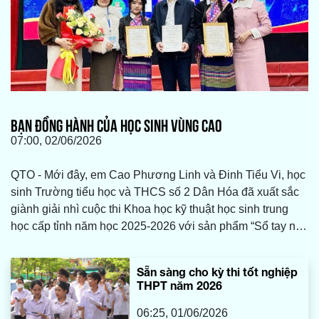
BẠN ĐỒNG HÀNH CỦA HỌC SINH VÙNG CAO
07:00, 02/06/2026
QTO - Mới đây, em Cao Phương Linh và Đinh Tiểu Vi, học
sinh Trường tiểu học và THCS số 2 Dân Hóa đã xuất sắc
giành giải nhì cuộc thi Khoa học kỹ thuật học sinh trung
học cấp tỉnh năm học 2025-2026 với sản phẩm “Sổ tay nội
trú thân thiện-Bạn đồng hành của học sinh vùng cao”.
Sẵn sàng cho kỳ thi tốt nghiệp
THPT năm 2026
06:25, 01/06/2026