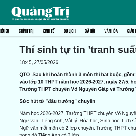
HỜI SỰ
CHÍNH TRỊ
KINH TẾ
DU LỊCH
XÃ HỘI
VĂN HÓA
GIÁO 
Thí sinh tự tin 'tranh su
18:45, 27/05/2026
QTO- Sau khi hoàn thành 3 môn thi bắt buộc, gồm:
vào lớp 10 THPT năm học 2026-2027, ngày 27/5, hơn 1
Trường THPT chuyên Võ Nguyên Giáp và Trường 
Sức hút từ "đấu trường" chuyên
Năm học 2026-2027, Trường THPT chuyên Võ Nguyên Gi
Ngữ văn, Tiếng Anh, Vật lý, Hóa học, Sinh học, Lịch s
Ngữ văn mỗi môn có 2 lớp chuyên. Trường THPT chuy
trong đó Tiếng Anh có 2 lớp.