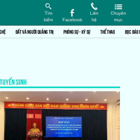
Tìm
Liên
Chuyên
kiếm
Facebook
hệ
mục
GHỆ
ĐẤT VÀ NGƯỜI QUẢNG TRỊ
PHÓNG SỰ - KÝ SỰ
THỂ THAO
ĐỌC BÁO 
TUYỂN SINH