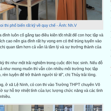
oi thi phổ biến rất kỹ về quy chế - Ảnh: Nh.V
 đình luôn cố gắng tạo điều kiện tốt nhất để con học tập và
ích cao nên gia đình rất hy vọng em có thể trúng tuyển vào
hị quan tâm hơn cả vẫn là tâm lý và sự trưởng thành của
 kỳ thi như một trải nghiệm trong cuộc đời học sinh. Nếu đỗ
 quả như mong muốn thì vẫn còn nhiều môi trường học tập
rèn luyện để trở thành người tử tế”, chị Thủy trải lòng.
ng, ở xã Lệ Ninh, có con thi vào Trường THPT chuyên Võ
ờ sự hỗ trợ nhiệt tình của lực lượng chức năng và các tình
nhiều.