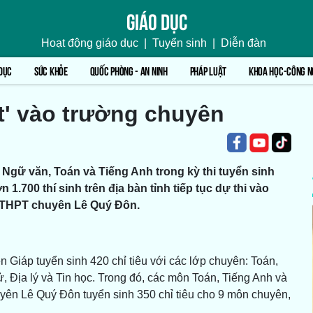
Giáo dục
Hoạt động giáo dục
|
Tuyển sinh
|
Diễn đàn
DỤC
SỨC KHỎE
QUỐC PHÒNG - AN NINH
PHÁP LUẬT
KHOA HỌC-CÔNG N
ất' vào trường chuyên
 Ngữ văn, Toán và Tiếng Anh trong kỳ thi tuyển sinh
.700 thí sinh trên địa bàn tỉnh tiếp tục dự thi vào
THPT chuyên Lê Quý Đôn.
áp tuyển sinh 420 chỉ tiêu với các lớp chuyên: Toán,
ử, Địa lý và Tin học. Trong đó, các môn Toán, Tiếng Anh và
ên Lê Quý Đôn tuyển sinh 350 chỉ tiêu cho 9 môn chuyên,