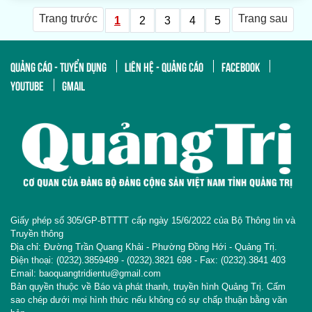
Trang trước
Trang sau
1
2
3
4
5
QUẢNG CÁO - TUYỂN DỤNG
LIÊN HỆ - QUẢNG CÁO
FACEBOOK
YOUTUBE
GMAIL
Giấy phép số 305/GP-BTTTT cấp ngày 15/6/2022 của Bộ Thông tin và
Truyền thông
Địa chỉ: Đường Trần Quang Khải - Phường Đồng Hới - Quảng Trị.
Điện thoại: (0232).3859489 - (0232).3821 698 - Fax: (0232).3841 403
Email: baoquangtridientu@gmail.com
Bản quyền thuộc về Báo và phát thanh, truyền hình Quảng Trị. Cấm
sao chép dưới mọi hình thức nếu không có sự chấp thuận bằng văn