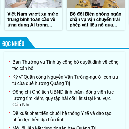
Việt Nam vượt xa mức
Bộ đội Biên phòng ngăn
trung bình toàn cầu về
chặn vụ vận chuyển trái
ứng dụng AI trong
phép vật liệu nổ qua
công việc
biên giới
ĐỌC NHIỀU
Ban Thường vụ Tỉnh ủy công bố quyết định về công
tác cán bộ
Kỳ vĩ Quận công Nguyễn Văn Tường-người con ưu
tú của quê hương Quảng Trị
Đồng chí Chủ tịch UBND tỉnh thăm, động viên lực
lượng tìm kiếm, quy tập hài cốt liệt sĩ tại khu vực
Câu Nhi
Đề xuất phát triển chuỗi hệ thống Y tế và đào tạo
nhân lực trên địa bàn tỉnh
Mở lối liên kết vùng từ sân bay Quảng Trị