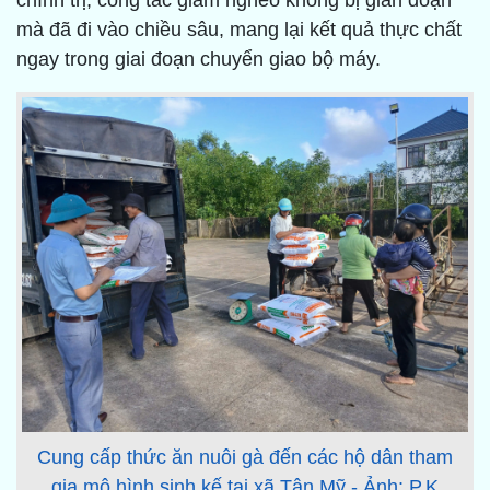
chính trị, công tác giảm nghèo không bị gián đoạn
mà đã đi vào chiều sâu, mang lại kết quả thực chất
ngay trong giai đoạn chuyển giao bộ máy.
Cung cấp thức ăn nuôi gà đến các hộ dân tham
gia mô hình sinh kế tại xã Tân Mỹ - Ảnh: P.K