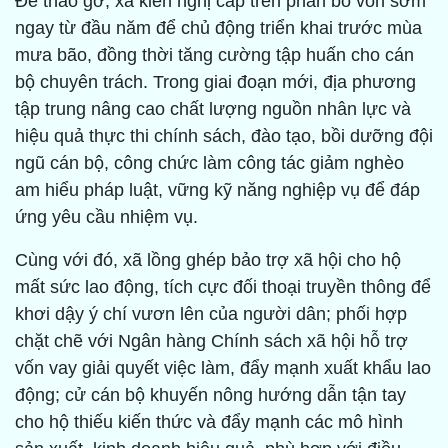
Để tháo gỡ, xã kiến nghị cấp trên phân bổ vốn sớm
ngay từ đầu năm để chủ động triển khai trước mùa
mưa bão, đồng thời tăng cường tập huấn cho cán
bộ chuyên trách. Trong giai đoạn mới, địa phương
tập trung nâng cao chất lượng nguồn nhân lực và
hiệu quả thực thi chính sách, đào tạo, bồi dưỡng đội
ngũ cán bộ, công chức làm công tác giảm nghèo
am hiểu pháp luật, vững kỹ năng nghiệp vụ để đáp
ứng yêu cầu nhiệm vụ.
Cùng với đó, xã lồng ghép bảo trợ xã hội cho hộ
mất sức lao động, tích cực đối thoại truyền thông để
khơi dậy ý chí vươn lên của người dân; phối hợp
chặt chẽ với Ngân hàng Chính sách xã hội hỗ trợ
vốn vay giải quyết việc làm, đẩy mạnh xuất khẩu lao
động; cử cán bộ khuyến nông hướng dẫn tận tay
cho hộ thiếu kiến thức và đẩy mạnh các mô hình