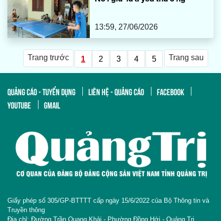
13:59, 27/06/2026
Trang trước
Trang sau
1
2
3
4
5
QUẢNG CÁO - TUYỂN DỤNG
LIÊN HỆ - QUẢNG CÁO
FACEBOOK
YOUTUBE
GMAIL
Giấy phép số 305/GP-BTTTT cấp ngày 15/6/2022 của Bộ Thông tin và
Truyền thông
Địa chỉ: Đường Trần Quang Khải - Phường Đồng Hới - Quảng Trị.