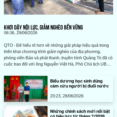
KHƠI DẬY NỘI LỰC, GIẢM NGHÈO BỀN VỮNG
06:36, 29/06/2026
QTO - Để hiểu rõ hơn về những giải pháp hiệu quả trong
triển khai chương trình giảm nghèo của địa phương,
phóng viên Báo và phát thanh, truyền hình Quảng Trị đã có
cuộc trao đổi với ông Nguyễn Việt Hà, Phó Chủ tịch UBND
xã Tân Mỹ.
Biểu dương học sinh dũng
cảm cứu người bị đuối nước
20:23, 28/06/2026
Những chính sách mới nổi bật
có hiệu lực từ tháng 7/2026