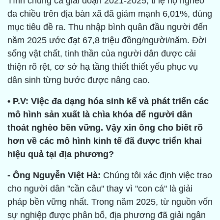
Tính chung cả giai đoạn 2021-2025, tỉ lệ hộ nghèo
đa chiều trên địa bàn xã đã giảm mạnh 6,01%, đúng
mục tiêu đề ra. Thu nhập bình quân đầu người đến
năm 2025 ước đạt 67,8 triệu đồng/người/năm. Đời
sống vật chất, tinh thần của người dân được cải
thiện rõ rệt, cơ sở hạ tầng thiết thiết yếu phục vụ
dân sinh từng bước được nâng cao.
• P.V: Việc đa dạng hóa sinh kế và phát triển các
mô hình sản xuất là chìa khóa để người dân
thoát nghèo bền vững. Vậy xin ông cho biết rõ
hơn về các mô hình kinh tế đã được triển khai
hiệu quả tại địa phương?
- Ông Nguyễn Việt Hà:
Chúng tôi xác định việc trao
cho người dân "cần câu" thay vì "con cá" là giải
pháp bền vững nhất. Trong năm 2025, từ nguồn vốn
sự nghiệp được phân bổ, địa phương đã giải ngân