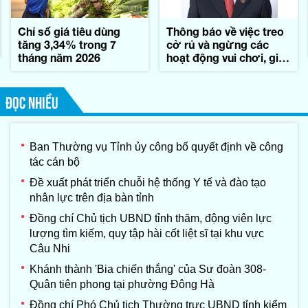
Chỉ số giá tiêu dùng
Thông báo về việc treo
tăng 3,34% trong 7
cờ rủ và ngừng các
tháng năm 2026
hoạt động vui chơi, giải
trí trong những ngày
Quốc tang đồng chí
Xay-xổm-phon Phôm-
ĐỌC NHIỀU
vi-hản, Chủ tịch Quốc
hội nước
CHDCND Lào
Ban Thường vụ Tỉnh ủy công bố quyết định về công
tác cán bộ
Đề xuất phát triển chuỗi hệ thống Y tế và đào tạo
nhân lực trên địa bàn tỉnh
Đồng chí Chủ tịch UBND tỉnh thăm, động viên lực
lượng tìm kiếm, quy tập hài cốt liệt sĩ tại khu vực
Câu Nhi
Khánh thành 'Bia chiến thắng' của Sư đoàn 308-
Quân tiên phong tại phường Đông Hà
Đồng chí Phó Chủ tịch Thường trực UBND tỉnh kiểm