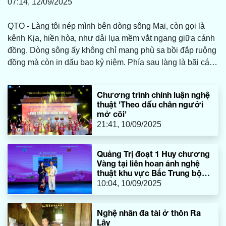
07:14, 12/09/2025
QTO - Làng tôi nép mình bên dòng sông Mai, còn gọi là
kênh Kịa, hiền hòa, như dải lụa mềm vắt ngang giữa cánh
đồng. Dòng sông ấy không chỉ mang phù sa bồi đắp ruộng
đồng mà còn in dấu bao kỷ niệm. Phía sau làng là bãi cát
trắng trải dài đến vô tận-thứ cát vừa khắc nghiệt, vừa đằm
thắm như chính con người quê tôi, mộc mạc mà nghĩa tình.
Chương trình chính luận nghệ
Làng là nơi neo đậu tâm hồn tôi...
thuật 'Theo dấu chân người
mở cõi'
21:41, 10/09/2025
Quảng Trị đoạt 1 Huy chương
Vàng tại liên hoan ảnh nghệ
thuật khu vực Bắc Trung bộ
lần thứ 31
10:04, 10/09/2025
Nghệ nhân đa tài ở thôn Ra
Lây