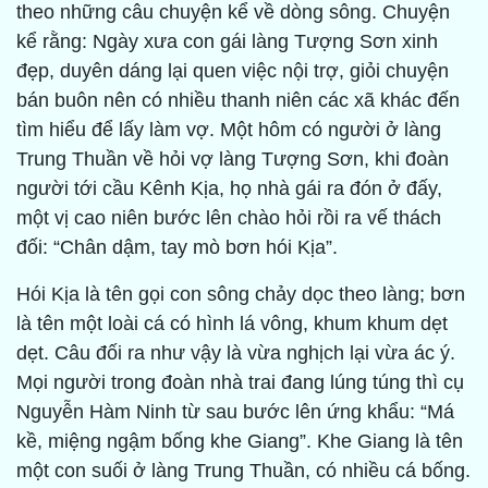
theo những câu chuyện kể về dòng sông. Chuyện
kể rằng: Ngày xưa con gái làng Tượng Sơn xinh
đẹp, duyên dáng lại quen việc nội trợ, giỏi chuyện
bán buôn nên có nhiều thanh niên các xã khác đến
tìm hiểu để lấy làm vợ. Một hôm có người ở làng
Trung Thuần về hỏi vợ làng Tượng Sơn, khi đoàn
người tới cầu Kênh Kịa, họ nhà gái ra đón ở đấy,
một vị cao niên bước lên chào hỏi rồi ra vế thách
đối: “Chân dậm, tay mò bơn hói Kịa”.
Hói Kịa là tên gọi con sông chảy dọc theo làng; bơn
là tên một loài cá có hình lá vông, khum khum dẹt
dẹt. Câu đối ra như vậy là vừa nghịch lại vừa ác ý.
Mọi người trong đoàn nhà trai đang lúng túng thì cụ
Nguyễn Hàm Ninh từ sau bước lên ứng khẩu: “Má
kề, miệng ngậm bống khe Giang”. Khe Giang là tên
một con suối ở làng Trung Thuần, có nhiều cá bống.