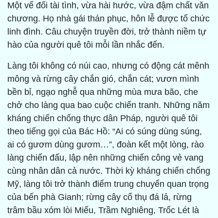
Một vế đối tài tình, vừa hài hước, vừa đậm chất văn
chương. Họ nhà gái thán phục, hôn lễ được tổ chức
linh đình. Câu chuyện truyền đời, trở thành niềm tự
hào của người quê tôi mỗi lần nhắc đến.
Làng tôi không có núi cao, nhưng có động cát mênh
mông và rừng cây chắn gió, chắn cát; vươn mình
bền bỉ, ngạo nghễ qua những mùa mưa bão, che
chở cho làng qua bao cuộc chiến tranh. Những năm
kháng chiến chống thực dân Pháp, người quê tôi
theo tiếng gọi của Bác Hồ: “Ai có súng dùng súng,
ai có gươm dùng gươm…”, đoàn kết một lòng, rào
làng chiến đấu, lập nên những chiến công vẻ vang
cùng nhân dân cả nước. Thời kỳ kháng chiến chống
Mỹ, làng tôi trở thành điểm trung chuyển quan trọng
của bến phà Gianh; rừng cây cổ thụ đá lả, rừng
trâm bầu xóm lòi Miếu, Trầm Nghiêng, Trốc Lét là