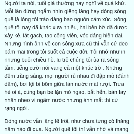
Người ta nói, tuổi già thường hay nghĩ về quá khứ.
Mỗi lần đứng ngắm nhìn giếng làng hay dòng sông
quê là lòng tôi trào dâng bao nguồn cảm xúc. Sông
quê tôi nay đã khác xưa nhiều, hai bên bờ đã được
xây kè, lát gạch, tạo công viên, vóc dáng hiện đại.
Nhưng hình ảnh về con sông xưa cũ thì vẫn cứ đeo
bám mãi trong tôi suốt cả cuộc đời. Tôi nhớ như in
những buổi chiều hè, lũ trẻ chúng tôi ùa ra sông
tắm, tiếng cười nói vang cả một khúc trời. Những
đêm trăng sáng, mọi người rủ nhau đi đập mò (đánh
dậm), bơi lội bì bõm giữa làn nước mát rượi. Trưa
hè oi ả, cùng bạn bè lặn mò ngao, bắt hến, bàn tay
nhăn nheo vì ngâm nước nhưng ánh mắt thì cứ
rạng ngời.
Dòng nước vẫn lặng lẽ trôi, như chưa từng có tháng
năm nào đi qua. Người quê tôi thì vẫn nhớ và mang