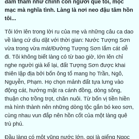
đằm thắm như chính con người quê tôi, mộc
mạc mà nghĩa tình. Làng là nơi neo đậu tâm hồn
tôi...
Tôi lớn lên trong lời ru của mẹ và những câu ca dao
về làng cứ dìu dặt với thời gian: Nước Tượng Sơn
vừa trong vừa mát/Đường Tượng Sơn lắm cát dễ
đi. Tôi không biết làng có từ bao giờ, lớn lên chỉ
nghe người già kể lại, đất Tượng Sơn được khai
thiên lập địa bởi bốn ông tổ mang họ Trần, Ngô,
Nguyễn, Phạm. Họ chọn mảnh đất tựa lưng vào
động cát, hướng mặt ra cánh đồng, dòng sông,
thuận cho trồng trọt, chăn nuôi. Từ bốn vị tiền hiền
mà hình thành nên những dòng tộc gắn bó keo sơn,
cùng nhau vun đắp nên hồn cốt của một làng quê
trù phú.
Đầu làng có một vũng nước lớn, gọi là giếng Ngọc