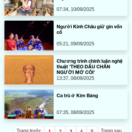
07:34, 10/09/2025
Người Kinh Châu giữ gìn vốn
cổ
05:21, 09/09/2025
Chương trình chính luận nghệ
thuật 'THEO DẤU CHÂN
NGƯỜI MỞ CÕI'
13:37, 08/09/2025
Ca trù ở Kim Bảng
07:35, 08/09/2025
Trang trước
Trang sau
1
2
3
4
5