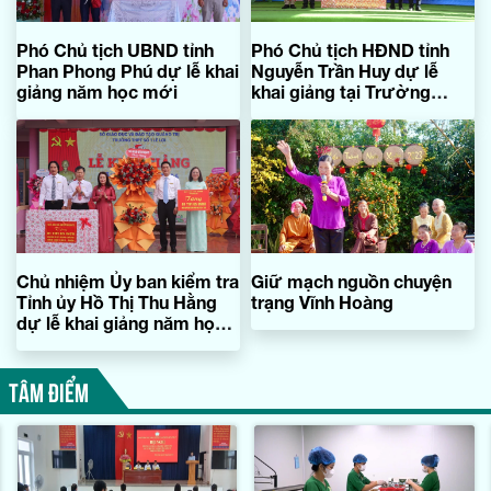
Phó Chủ tịch UBND tỉnh
Phó Chủ tịch HĐND tỉnh
Phan Phong Phú dự lễ khai
Nguyễn Trần Huy dự lễ
giảng năm học mới
khai giảng tại Trường
THPT Nguyễn Huệ,
phường Quảng Trị
Chủ nhiệm Ủy ban kiểm tra
Giữ mạch nguồn chuyện
Tỉnh ủy Hồ Thị Thu Hằng
trạng Vĩnh Hoàng
dự lễ khai giảng năm học
mới tại Trường THPT số 1
Lê Lợi
TÂM ĐIỂM