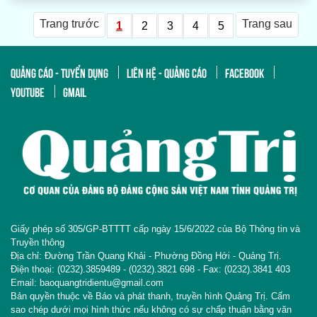
Trang trước
Trang sau
1
2
3
4
5
QUẢNG CÁO - TUYỂN DỤNG
LIÊN HỆ - QUẢNG CÁO
FACEBOOK
YOUTUBE
GMAIL
Giấy phép số 305/GP-BTTTT cấp ngày 15/6/2022 của Bộ Thông tin và
Truyền thông
Địa chỉ: Đường Trần Quang Khải - Phường Đồng Hới - Quảng Trị.
Điện thoại: (0232).3859489 - (0232).3821 698 - Fax: (0232).3841 403
Email: baoquangtridientu@gmail.com
Bản quyền thuộc về Báo và phát thanh, truyền hình Quảng Trị. Cấm
sao chép dưới mọi hình thức nếu không có sự chấp thuận bằng văn