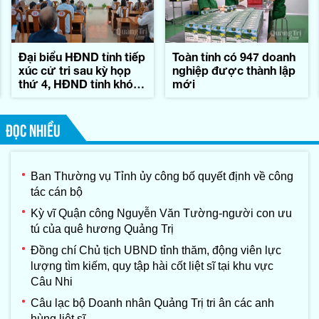
Đại biểu HĐND tỉnh tiếp
Toàn tỉnh có 947 doanh
xúc cử tri sau kỳ họp
nghiệp được thành lập
thứ 4, HĐND tỉnh khóa
mới
IX
ĐỌC NHIỀU
Ban Thường vụ Tỉnh ủy công bố quyết định về công
tác cán bộ
Kỳ vĩ Quận công Nguyễn Văn Tường-người con ưu
tú của quê hương Quảng Trị
Đồng chí Chủ tịch UBND tỉnh thăm, động viên lực
lượng tìm kiếm, quy tập hài cốt liệt sĩ tại khu vực
Câu Nhi
Câu lạc bộ Doanh nhân Quảng Trị tri ân các anh
hùng liệt sĩ