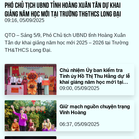
PHÓ CHỦ TỊCH UBND TỈNH HOÀNG XUÂN TÂN DỰ KHAI
GIẢNG NĂM HỌC MỚI TẠI TRƯỜNG TH&THCS LONG ĐẠI
09:16, 05/09/2025
QTO – Sáng 5/9, Phó Chủ tịch UBND tỉnh Hoàng Xuân
Tân dự khai giảng năm học mới 2025 – 2026 tại Trường
TH&THCS Long Đại.
Chủ nhiệm Ủy ban kiểm tra
Tỉnh ủy Hồ Thị Thu Hằng dự lễ
khai giảng năm học mới tại
Trường THPT số 1 Lê Lợi
09:00, 05/09/2025
Giữ mạch nguồn chuyện trạng
Vĩnh Hoàng
06:37, 05/09/2025