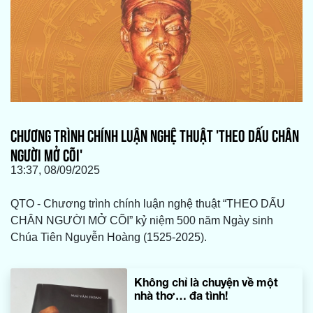
CHƯƠNG TRÌNH CHÍNH LUẬN NGHỆ THUẬT 'THEO DẤU CHÂN
NGƯỜI MỞ CÕI'
13:37, 08/09/2025
QTO - Chương trình chính luận nghệ thuật “THEO DẤU
CHÂN NGƯỜI MỞ CÕI” kỷ niệm 500 năm Ngày sinh
Chúa Tiên Nguyễn Hoàng (1525-2025).
Không chỉ là chuyện về một
nhà thơ… đa tình!