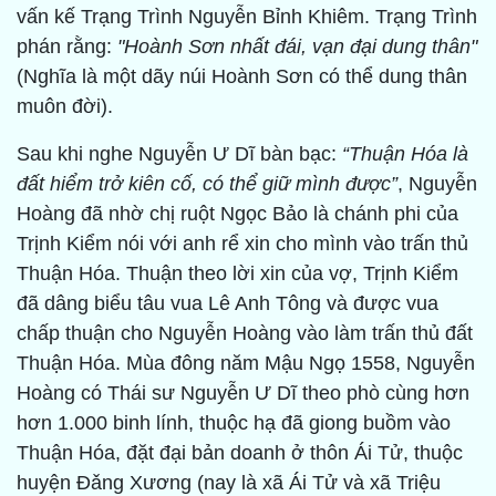
vấn kế Trạng Trình Nguyễn Bỉnh Khiêm. Trạng Trình
phán rằng:
"Hoành Sơn nhất đái, vạn đại dung thân"
(Nghĩa là một dãy núi Hoành Sơn có thể dung thân
muôn đời).
Sau khi nghe Nguyễn Ư Dĩ bàn bạc:
“Thuận Hóa là
đất hiểm trở kiên cố, có thể giữ mình được”
, Nguyễn
Hoàng đã nhờ chị ruột Ngọc Bảo là chánh phi của
Trịnh Kiểm nói với anh rể xin cho mình vào trấn thủ
Thuận Hóa. Thuận theo lời xin của vợ, Trịnh Kiểm
đã dâng biểu tâu vua Lê Anh Tông và được vua
chấp thuận cho Nguyễn Hoàng vào làm trấn thủ đất
Thuận Hóa. Mùa đông năm Mậu Ngọ 1558, Nguyễn
Hoàng có Thái sư Nguyễn Ư Dĩ theo phò cùng hơn
hơn 1.000 binh lính, thuộc hạ đã giong buồm vào
Thuận Hóa, đặt đại bản doanh ở thôn Ái Tử, thuộc
huyện Đǎng Xương (nay là xã Ái Tử và xã Triệu