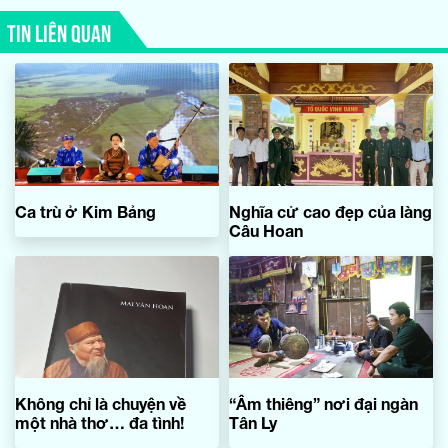
TIN LIÊN QUAN
Ca trù ở Kim Bảng
Nghĩa cử cao đẹp của làng
Câu Hoan
Không chỉ là chuyện về
“Âm thiêng” nơi đại ngàn
một nhà thơ… đa tình!
Tân Ly