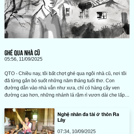
GHÉ QUA NHÀ CŨ
05:56, 11/09/2025
QTO - Chiều nay, tôi bất chợt ghé qua ngôi nhà cũ, nơi tôi
đã từng gắn bó suốt những năm tháng tuổi thơ. Con
đường dẫn vào nhà vẫn như xưa, chỉ có hàng cây ven
đường cao hơn, những nhánh lá rậm rì vươn dài che lấp
bầu trời. Cảm giác vừa quen, vừa lạ khiến bước chân tôi
chậm lại. Cánh cổng sắt ngày nào giờ đây đã hoen gỉ, lớp
Nghệ nhân đa tài ở thôn Ra
sơn xanh cũ kỹ bong tróc từng mảng. Tôi đưa tay chạm
Lây
nhẹ vào cánh cửa, ký ức chợt ùa về.
07:34, 10/09/2025