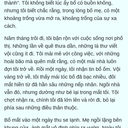
thành”. Tôi không biết lúc ấy bố có buồn không,
nhưng tôi biết chắc rằng, trong lòng bố mẹ, có một
khoảng trống vừa mở ra, khoảng trống của sự xa
cách.
Năm tháng trôi đi, tôi bận rộn với cuộc sống nơi phố
thị. Những lần về quê thưa dần, những lá thư viết
vội cũng ít đi. Tôi mải mê với công việc, với những
hoài bão mà quên mất rằng, có một mái nhà luôn
đợi tôi trở về. Rồi một ngày, tôi nhận tin bố ốm. Vội
vàng trở về, tôi thấy mái tóc bố đã bạc nhiều, đôi
mắt hiền từ đã hằn sâu những nếp nhăn. Ngôi nhà
vẫn đó, nhưng dường như bé lại trong mắt tôi. Tôi
chợt nhận ra, chính tôi đã lớn lên và rời đi, bỏ lại
phía sau những điều thân thuộc.
Bố mất vào một ngày thu se lạnh. Mẹ ngồi lặng bên
khung cửa, ánh mắt vô định nhìn ra vườn. Ngày tôi