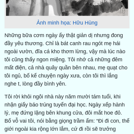
Ảnh minh họa: Hữu Hùng
Những bữa cơm ngày ấy thật giản dị nhưng đong
đầy yêu thương. Chỉ là bát canh rau ngót mẹ hái
ngoài vườn, đĩa cá kho thơm lừng, vậy mà lúc nào
tôi cũng thấy ngon miệng. Tôi nhớ cả những đêm
mất điện, cả nhà quây quần bên nhau, mẹ quạt cho
tôi ngủ, bố kể chuyện ngày xưa, còn tôi thì lắng
nghe t, lòng đầy bình yên.
Tôi rời khỏi ngôi nhà này năm mười tám tuổi, khi
nhận giấy báo trúng tuyển đại học. Ngày xếp hành
lý, mẹ đứng lặng bên khung cửa, đôi mắt hoe đỏ.
Bố vỗ vai tôi, nói bằng giọng trầm ấm: “Đi đi con, thế
giới ngoài kia rộng lớn lắm, cứ đi rồi sẽ trưởng