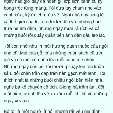
ngày nào giờ đây đã hoen gỉ, lớp sơn xanh cũ kỹ
bong tróc từng mảng. Tôi đưa tay chạm nhẹ vào
cánh cửa, ký ức chợt ùa về. Ngôi nhà này từng là
cả thế giới của tôi, nơi tôi lớn lên với những buổi
trưa hè êm đềm, những ngày mưa rả rích và cả
những buổi tối quây quần bên ánh đèn dầu leo lắt.
Tôi còn nhớ như in mùi hương quen thuộc của ngôi
nhà cũ. Mùi của gỗ, của những cuốn sách cũ trên
giá và cả mùi của bếp lửa mỗi sáng mẹ nhóm.
Những ngày còn bé, tôi thường chạy lon ton khắp
sân, đôi chân trần đạp trên nền gạch mát lạnh. Tôi
thích nhất là những buổi chiều ngồi bên hiên nhà,
nghe bà kể chuyện cổ tích. Giọng bà trầm ấm, đôi
mắt hiền từ ánh lên vẻ xa xăm mỗi khi kể về những
ngày xưa cũ.
Bố tôi là một người ít nói nhưng rất yêu gia đình.