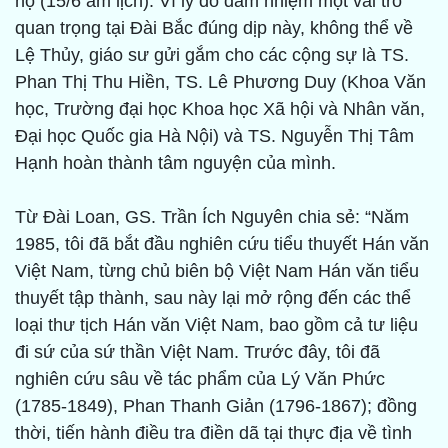
họ (15/6 âm lịch). Vì lý do đảm nhiệm một vai trò
quan trọng tại Đài Bắc đúng dịp này, không thể về
Lệ Thủy, giáo sư gửi gắm cho các cộng sự là TS.
Phan Thị Thu Hiền, TS. Lê Phương Duy (Khoa Văn
học, Trường đại học Khoa học Xã hội và Nhân văn,
Đại học Quốc gia Hà Nội) và TS. Nguyễn Thị Tâm
Hạnh hoàn thành tâm nguyện của mình.
Từ Đài Loan, GS. Trần Ích Nguyên chia sẻ: “Năm
1985, tôi đã bắt đầu nghiên cứu tiểu thuyết Hán văn
Việt Nam, từng chủ biên bộ Việt Nam Hán văn tiểu
thuyết tập thành, sau này lại mở rộng đến các thể
loại thư tịch Hán văn Việt Nam, bao gồm cả tư liệu
đi sứ của sứ thần Việt Nam. Trước đây, tôi đã
nghiên cứu sâu về tác phẩm của Lý Văn Phức
(1785-1849), Phan Thanh Giản (1796-1867); đồng
thời, tiến hành điều tra điền dã tại thực địa về tình