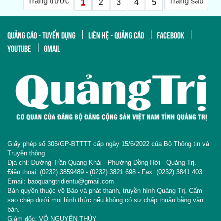
Trang trước
Trang sau
1
2
3
4
5
QUẢNG CÁO - TUYỂN DỤNG
LIÊN HỆ - QUẢNG CÁO
FACEBOOK
YOUTUBE
GMAIL
Giấy phép số 305/GP-BTTTT cấp ngày 15/6/2022 của Bộ Thông tin và
Truyền thông
Địa chỉ: Đường Trần Quang Khải - Phường Đồng Hới - Quảng Trị.
Điện thoại: (0232).3859489 - (0232).3821 698 - Fax: (0232).3841 403
Email: baoquangtridientu@gmail.com
Bản quyền thuộc về Báo và phát thanh, truyền hình Quảng Trị. Cấm
sao chép dưới mọi hình thức nếu không có sự chấp thuận bằng văn
bản.
Giám đốc: VÕ NGUYÊN THỦY