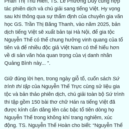
Phan Thị Thu Hiền, TS. Lê Phương Duy cùng hợp
tác phiên dịch và chú giải sang tiếng Việt. Hy vọng
sau khi thông qua sự thẩm định của chuyên gia văn
học GS. Trần Thị Băng Thanh, vào năm 2025, bản
dịch tiếng Việt sẽ xuất bản tại Hà Nội, để gia tộc
Nguyễn Thế có thể chung hưởng vinh quang của tổ
tiên và để nhiều độc giả Việt Nam có thể hiểu hơn
về di sản văn hóa quan trọng của vị danh nhân
Quảng Bình này... ”.
Giữ đúng lời hẹn, trong ngày giỗ tổ, cuốn sách
Sứ
trình thi tập
của Nguyễn Thế Trực cùng sử liệu gia
tộc và bản thảo phiên dịch, chú giải toàn bộ Sứ trình
thi tập gồm 150 bài thơ chữ Hán ra tiếng Việt đã
được kính cẩn dâng lên các bậc tổ tiên dòng họ
Nguyễn Thế trong không khí trang nghiêm, xúc
động. TS. Nguyễn Thế Hoàn cho biết: “Nguyễn Thế