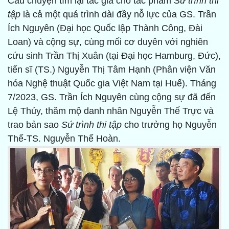
Câu chuyện tìm lại tác giả cho tác phẩm
Sứ trình thi
tập
là cả một quá trình dài đầy nỗ lực của GS. Trần
Ích Nguyên (Đại học Quốc lập Thành Công, Đài
Loan) và cộng sự, cùng mối cơ duyên với nghiên
cứu sinh Trần Thị Xuân (tại Đại học Hamburg, Đức),
tiến sĩ (TS.) Nguyễn Thị Tâm Hạnh (Phân viện Văn
hóa Nghệ thuật Quốc gia Việt Nam tại Huế). Tháng
7/2023, GS. Trần Ích Nguyên cùng cộng sự đã đến
Lệ Thủy, thăm mộ danh nhân Nguyễn Thế Trực và
trao bản sao
Sứ trình thi tập
cho trưởng họ Nguyễn
Thế-TS. Nguyễn Thế Hoàn.