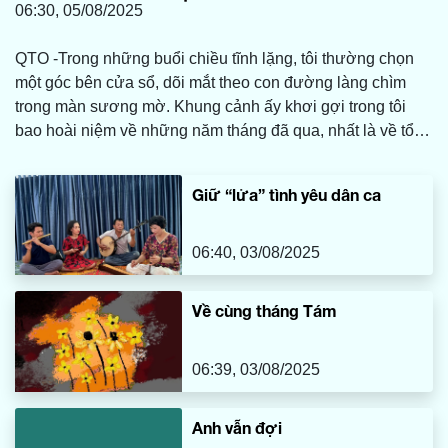
06:30, 05/08/2025
QTO -Trong những buổi chiều tĩnh lặng, tôi thường chọn
một góc bên cửa sổ, dõi mắt theo con đường làng chìm
trong màn sương mờ. Khung cảnh ấy khơi gợi trong tôi
bao hoài niệm về những năm tháng đã qua, nhất là về tổ
ấm bình dị nơi quê nhà, nơi có mẹ tôi vẫn luôn tảo tần,
lặng lẽ vun vén và chăm sóc cho cả gia đình. Và ở đó,
Giữ “lửa” tình yêu dân ca
giữa bao nhiêu vật dụng thân thuộc, tôi vẫn mãi nhớ về
chiếc máy may cũ kỹ của mẹ, một món đồ tưởng chừng đã
bị thời gian lãng quên.
06:40, 03/08/2025
Về cùng tháng Tám
06:39, 03/08/2025
Anh vẫn đợi