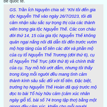
bè quốc tế.
GS. Trần Ích Nguyên chia sẻ: “Khi tôi đến gia
tộc Nguyễn Thế vào ngày 26/7/2023, tôi đã
cảm nhận sâu sắc sự trọng thị của các thành
viên trong gia tộc Nguyễn Thế. Các con cháu
đời thứ 14, 15 của gia tộc Nguyễn Thế không
quản ngại nắng nôi đã dẫn tôi đến trước vườn
mộ hợp táng của tổ tiên các đời và phần mộ
của cụ tổ Nguyễn Thế Trương (đời thứ 6), cụ
tổ Nguyễn Thế Trực (đời thứ 8) và chính thất
của cụ. Tuy mồ hôi ướt đẫm, nhưng tôi thấy
trong lòng mỗi người đều mang tình cảm
thành kính sâu sắc đối với tổ tiên. Đặc biệt,
trưởng họ Nguyễn Thế Hoàn đã quỳ trước mộ
đọc to bài Tổ húy hữu cảm (cảm xúc nhân
ngày giỗ tổ, bài số 74 trong tập thơ) bằng một
giọng đầy cảm xúc, khiến cho mỗi người