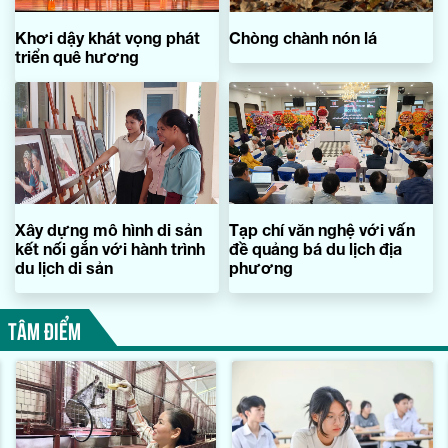
Khơi dậy khát vọng phát
Chòng chành nón lá
triển quê hương
Xây dựng mô hình di sản
Tạp chí văn nghệ với vấn
kết nối gắn với hành trình
đề quảng bá du lịch địa
du lịch di sản
phương
TÂM ĐIỂM