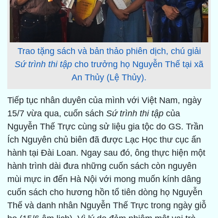
Trao tặng sách và bản thảo phiên dịch, chú giải
Sứ trình thi tập
cho trưởng họ Nguyễn Thế tại xã
An Thủy (Lệ Thủy).
Tiếp tục nhân duyên của mình với Việt Nam, ngày
15/7 vừa qua, cuốn sách
Sứ trình thi tập
của
Nguyễn Thế Trực cùng sử liệu gia tộc do GS. Trần
Ích Nguyên chủ biên đã được Lạc Học thư cục ấn
hành tại Đài Loan. Ngay sau đó, ông thực hiện một
hành trình dài đưa những cuốn sách còn nguyên
mùi mực in đến Hà Nội với mong muốn kính dâng
cuốn sách cho hương hồn tổ tiên dòng họ Nguyễn
Thế và danh nhân Nguyễn Thế Trực trong ngày giỗ