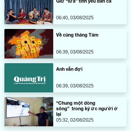
Giữ “lửa” tình yêu dân ca
giữa bao nhiêu vật dụng thân thuộc, tôi vẫn mãi nhớ về
chiếc máy may cũ kỹ của mẹ, một món đồ tưởng chừng đã
bị thời gian lãng quên.
06:40, 03/08/2025
Về cùng tháng Tám
06:39, 03/08/2025
Anh vẫn đợi
06:39, 03/08/2025
“Chung một dòng
sông” trong ký ức người ở
lại
05:32, 02/08/2025