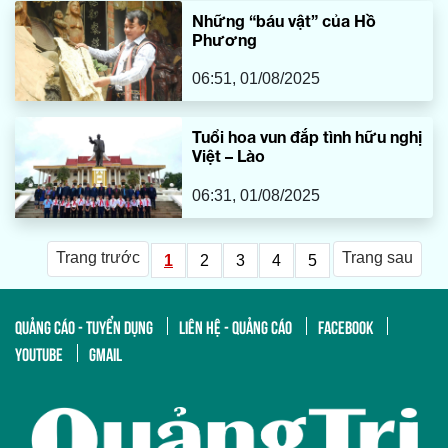
Những “báu vật” của Hồ
Phương
06:51, 01/08/2025
Tuổi hoa vun đắp tình hữu nghị
Việt – Lào
06:31, 01/08/2025
Trang trước
Trang sau
1
2
3
4
5
QUẢNG CÁO - TUYỂN DỤNG
LIÊN HỆ - QUẢNG CÁO
FACEBOOK
YOUTUBE
GMAIL